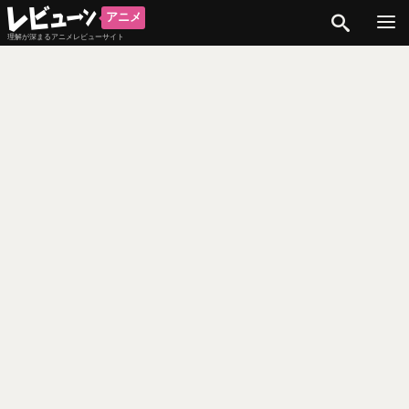
検索
アニメ
理解が深まるアニメレビューサイト