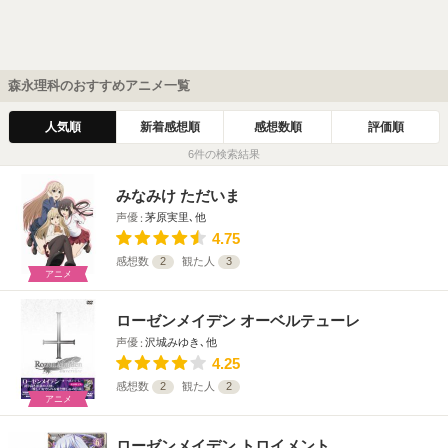
森永理科のおすすめアニメ一覧
人気順
新着感想順
感想数順
評価順
6件の検索結果
みなみけ ただいま
声優
茅原実里､他
4.75
感想数
2
観た人
3
アニメ
ローゼンメイデン オーベルテューレ
声優
沢城みゆき､他
4.25
感想数
2
観た人
2
アニメ
ローゼンメイデン トロイメント