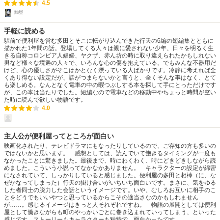
4.5
黝璽
手軽に読める
駅前で便利屋を営む多田とそこに転がり込んできた行天の6編の短編集とともに
描かれた1年間の話。登場してくる人々は親に愛されない少年、日々を明るく生
きる自称コロンビア人娼婦、ヤクザ、赤ん坊の時に取り違えられたかもしれない
男など様々な境遇の人々で、いろんな心の傷を抱えている。でもみんな不器用だ
けど、心の優しさがそこはかとなく漂っている人ばかりです。冷静に考えれば全
くあり得ない設定だが、話がつまらないかと言うと、全くそんな事はなく、とて
も楽しめる。なんとなく電車の中の暇つぶしする本を探して手にとっただけです
が、この本は当たりでした。短編なので電車などの移動中やちょっと時間が空い
た時に読んで欲しい物語です。
4.0
主人公が便利屋ってところが面白い
映画化されたり、テレビドラマにもなったりしているので、ご存知の方も多いの
ではないかと思います。 感想としては、読んでいて飽きるタイミングが一度も
なかったことに驚きました。最後まで、時にわくわく、時にどきどきしながら読
めました。こういう小説ってなかなかありません。 キャラクターの設定が綿密
になされていて、しっかりしていると感じました。便利屋の多田と相棒（に、な
ぜかなってしまった）行天の掛け合いがいちいち面白いです。まさに、気をゆる
した者同士の脱力した会話というイメージです。いや、むしろお互いに相手のこ
とをどうでもいいやつと思っているからこその適当さなのかもしれません
が……。感じるイメージはきっと人それぞれですね。 物語の展開としては便利
屋として働きながらも町のやっかいごとに巻き込まれていってしまう、といった
感じです。ストーリーもキャラクターも独特で、面白かったです。