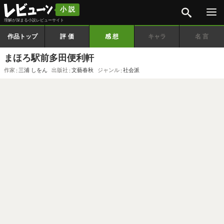
検索
小説
理解が深まる小説レビューサイト
作品トップ
評価
感想
キャラ
名言
まほろ駅前多田便利軒
作家
三浦 しをん
出版社
文藝春秋
ジャンル
社会派