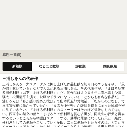
感想一覧(8)
新着順
なるほど数順
評価順
閲覧数順
三浦しをんの代表作
三浦しをんを一大スターダムに押し上げた作品軽妙な切り口のエッセイや、『風
が強く吹いている』などで人気がある三浦しをん。その代表作が、『まほろ駅前
多田便利軒（以下、まほろ便利軒）』だ。同作品は２００６年に直木賞を受賞。
瑛太、松田龍平主演で、映画やドラマになっていることからも有名な作品だ。三
浦しをんは『私が語り始めた彼は』で山本周五郎賞候補、『むかしのはなし』で
直木賞候補に挙がっていたが、『まほろ便利軒』が評価を得るに至った経緯を密
に見ていきたい。『まほろ便利軒』のストーリーはそれほど複雑なものではな
い。西東京の架空の都市・まほろ市で便利屋を営む多田が、同級生の行天と再会
するというところから物語はスタートする。勝手に居候になった行天と一緒に、
便利屋としての依頼をこなしていく多田。二人に依頼をもたらすのは、どこかマ
イペースなまほろの住人たちだ。マイペースな住人の依頼に、多田と行天はマイ