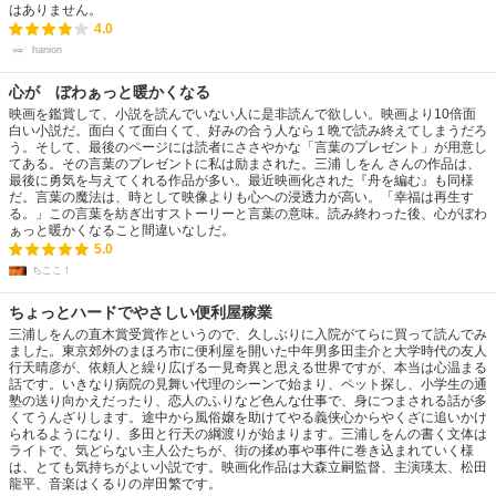
はありません。
4.0
hanion
心が ぼわぁっと暖かくなる
映画を鑑賞して、小説を読んでいない人に是非読んで欲しい。映画より10倍面
白い小説だ。面白くて面白くて、好みの合う人なら１晩で読み終えてしまうだろ
う。そして、最後のページには読者にささやかな「言葉のプレゼント」が用意し
てある。その言葉のプレゼントに私は励まされた。三浦 しをん さんの作品は、
最後に勇気を与えてくれる作品が多い。最近映画化された『舟を編む』も同様
だ。言葉の魔法は、時として映像よりも心への浸透力が高い。「幸福は再生す
る。」この言葉を紡ぎ出すストーリーと言葉の意味。読み終わった後、心がぼわ
ぁっと暖かくなること間違いなしだ。
5.0
ちここ！
ちょっとハードでやさしい便利屋稼業
三浦しをんの直木賞受賞作というので、久しぶりに入院がてらに買って読んでみ
ました。東京郊外のまほろ市に便利屋を開いた中年男多田圭介と大学時代の友人
行天晴彦が、依頼人と繰り広げる一見奇異と思える世界ですが、本当は心温まる
話です。いきなり病院の見舞い代理のシーンで始まり、ペット探し、小学生の通
塾の送り向かえだったり、恋人のふりなど色んな仕事で、身につまされる話が多
くてうんざりします。途中から風俗嬢を助けてやる義侠心からやくざに追いかけ
られるようになり、多田と行天の綱渡りが始まります。三浦しをんの書く文体は
ライトで、気どらない主人公たちが、街の揉め事や事件に巻き込まれていく様
は、とても気持ちがよい小説です。映画化作品は大森立嗣監督、主演瑛太、松田
龍平、音楽はくるりの岸田繁です。