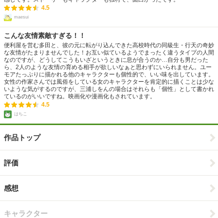
4.5
maesui
こんな友情素敵すぎる！！
便利屋を営む多田と、彼の元に転がり込んできた高校時代の同級生・行天の奇妙
な友情がたまりませんでした！お互い似ているようでまったく違うタイプの人間
なのですが、どうしてこうもいざというときに息が合うのか…自分も男だった
ら、2人のような友情の育める相手が欲しいなぁと思わずにいられません。ユー
モアたっぷりに描かれる他のキャラクターも個性的で、いい味を出しています。
女性の作家さんでは風俗をしている女のキャラクターを肯定的に描くことは少な
いような気がするのですが、三浦しをんの場合はそれらも「個性」として書かれ
ているのがいいですね。映画化や漫画化もされています。
4.5
はちこ
作品トップ
評価
感想
キャラクター