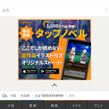
名言
レビューン トップ
小説
社会派
まほろ駅前多田便利軒
感想
小説
漫画
映画
ドラマ
アニメ