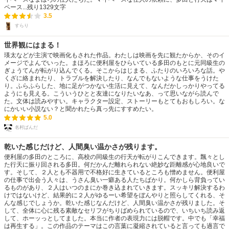
ペース...
残り
1329
文字
3.5
すらり
世界観にはまる！
瑛太などが主演で映画化もされた作品。わたしは映画を先に観たからか、そのイ
メージでよんでいった。まほろに便利屋をひらいている多田のもとに元同級生の
ぎょうてんが転がり込んでくる。そこからはじまる、ふたりのいろいろな話。や
くざに絡まれたり、トラブルを解決したり、なんでもないような仕事をうけた
り。ふらふらした、地に足がつかない生活に見えて、なんだかしっかりやってる
ようにも見える。こういうひとと友達になりたいなあ、って思いながら読んで
た。文体は読みやすい。キャラクター設定、ストーリーもとてもおもしろい。な
にかいい小説ない？と聞かれたら真っ先にすすめたい。
5.0
名村ぱんだ
乾いた感じだけど、人間臭い温かさが残ります。
便利屋の多田のところに、高校の同級生の行天が転がりこんできます。飄々とし
た行天に振り回される多田。何だかんだ離れられない絶妙な距離感が心地良いで
す。そして、２人とも不器用で不格好に生きているところも憎めません。便利屋
の仕事で出会う人々は、うさん臭い一癖ある人たちばかり。何かしら背負ってい
るものがあり、２人はいつのまにか巻き込まれていきます。スッキリ解決するわ
けではないけど、結果的に２人がゆるーい希望をぼんやりと照らしてくれる、そ
んな感じでしょうか。乾いた感じなんだけど、人間臭い温かさが残りました。そ
して、全体に心に残る素敵なセリフがちりばめられているので、いちいち読み返
して、ホーッっとしてました。本当に作者の表現力には脱帽です。中でも「幸福
は再生する」。この作品のテーマはこの言葉に凝縮されていると言っても過言で