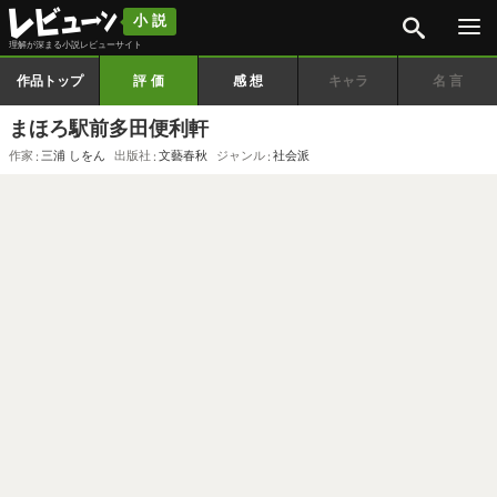
検索
小説
理解が深まる小説レビューサイト
作品トップ
評価
感想
キャラ
名言
まほろ駅前多田便利軒
作家
三浦 しをん
出版社
文藝春秋
ジャンル
社会派