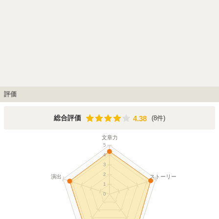
評価
4.38
総合評価
(8件)
4.38
文章力
5
4
3
2
演出
ストーリー
1
0