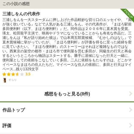
この小説の感想
PICKUP
三浦しをんの代表作
三浦しをんを一大スターダムに押し上げた作品軽妙な切り口のエッセイや、『風
が強く吹いている』などで人気がある三浦しをん。その代表作が、『まほろ駅前
多田便利軒（以下、まほろ便利軒）』だ。同作品は２００６年に直木賞を受賞。
瑛太、松田龍平主演で、映画やドラマになっていることからも有名な作品だ。三
浦しをんは『私が語り始めた彼は』で山本周五郎賞候補、『むかしのはなし』で
直木賞候補に挙がっていたが、『まほろ便利軒』が評価を得るに至った経緯を密
に見ていきたい。『まほろ便利軒』のストーリーはそれほど複雑なものではな
い。西東京の架空の都市・まほろ市で便利屋を営む多田が、同級生の行天と再会
するというところから物語はスタートする。勝手に居候になった行天と一緒に、
便利屋としての依頼をこなしていく多田。二人に依頼をもたらすのは、どこかマ
イペースなまほろの住人たちだ。マイペースな住人の依頼に、多田と行天はマイ
ペース...
残り
1329
文字
3.5
すらり
感想をもっと見る(8件)
作品トップ
評価