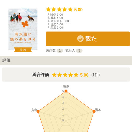
5.00
映像
5.00
脚本
5.00
キャスト
5.00
音楽
5.00
演出
5.00
観た
映画
感想数
1
観た人
3
評価
5.00
総合評価
(1件)
5.00
映像
5
4
3
2
演出
脚本
1
0