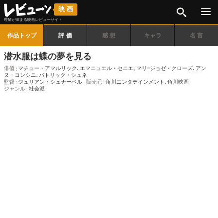
検索
映画
理解が深まる映画レビューサイト
作品トップ
評価
感想
キャラ
名言
潜水服は蝶の夢を見る
俳優
マチュー・アマルリック
､
エマニュエル・セニエ
､
マリ=ジョゼ・クローズ
､
アン
ヌ・コンシニ
､
パトリック・シュネ
監督
ジュリアン・シュナーベル
販売元
角川エンタテインメント
､
角川映画
ジャンル
社会派