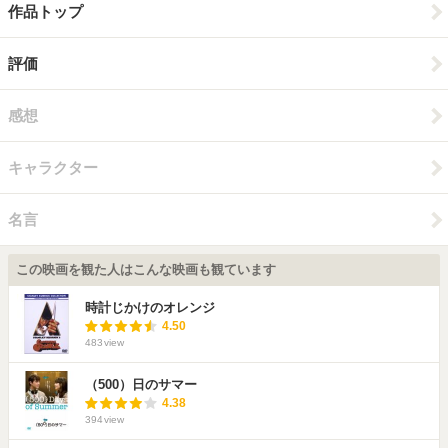
作品トップ
評価
感想
キャラクター
名言
この映画を観た人はこんな映画も観ています
時計じかけのオレンジ
4.50
483
view
（500）日のサマー
4.38
394
view