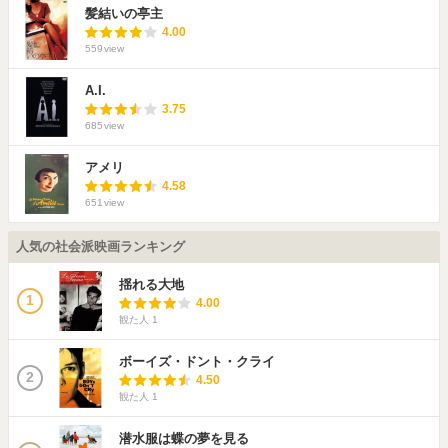
髪結いの亭主
4.00
559
view
A.I.
3.75
685
view
アメリ
4.58
651
view
人気の社会派映画ランキング
揺れる大地
1
4.00
観た人
1
ボーイズ・ドント・クライ
2
4.50
観た人
1
潜水服は蝶の夢を見る