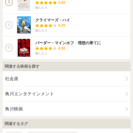
3
5.00
観た人
3
クライマーズ・ハイ
4
4.25
観た人
2
バーダー・マインホフ 理想の果てに
5
4.00
観た人
1
関連する映画を探す
社会派
角川エンタテインメント
角川映画
関連するタグ