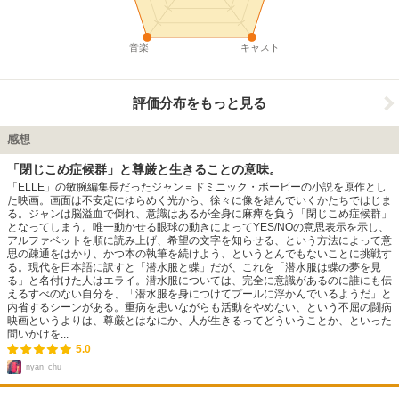
音楽
キャスト
評価分布をもっと見る
感想
「閉じこめ症候群」と尊厳と生きることの意味。
「ELLE」の敏腕編集長だったジャン＝ドミニック・ボービーの小説を原作とし
た映画。画面は不安定にゆらめく光から、徐々に像を結んでいくかたちではじま
る。ジャンは脳溢血で倒れ、意識はあるが全身に麻痺を負う「閉じこめ症候群」
となってしまう。唯一動かせる眼球の動きによってYES/NOの意思表示を示し、
アルファベットを順に読み上げ、希望の文字を知らせる、という方法によって意
思の疎通をはかり、かつ本の執筆を続けよう、というとんでもないことに挑戦す
る。現代を日本語に訳すと「潜水服と蝶」だが、これを「潜水服は蝶の夢を見
る」と名付けた人はエライ。潜水服については、完全に意識があるのに誰にも伝
えるすべのない自分を、「潜水服を身につけてプールに浮かんでいるようだ」と
内省するシーンがある。重病を患いながらも活動をやめない、という不屈の闘病
映画というよりは、尊厳とはなにか、人が生きるってどういうことか、といった
問いかけを...
5.0
nyan_chu