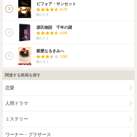
ビフォア・サンセット
3
4.73
観た人
4
源氏物語 千年の謎
4
4.50
観た人
2
親愛なるきみへ
5
3.50
観た人
1
関連する映画を探す
恋愛
人間ドラマ
ミステリー
ワーナー・ブラザース