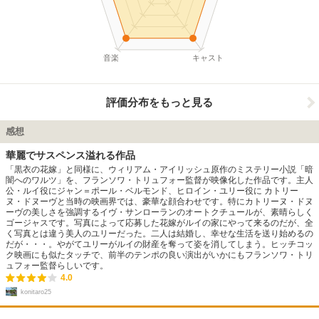
音楽
キャスト
評価分布をもっと見る
感想
華麗でサスペンス溢れる作品
「黒衣の花嫁」と同様に、ウィリアム・アイリッシュ原作のミステリー小説「暗
闇へのワルツ」を、フランソワ・トリュフォー監督が映像化した作品です。主人
公・ルイ役にジャン＝ポール・ベルモンド、ヒロイン・ユリー役に カトリー
ヌ・ドヌーヴと当時の映画界では、豪華な顔合わせです。特にカトリーヌ・ドヌ
ーヴの美しさを強調するイヴ・サンローランのオートクチュールが、素晴らしく
ゴージャスです。写真によって応募した花嫁がルイの家にやって来るのだが、全
く写真とは違う美人のユリーだった。二人は結婚し、幸せな生活を送り始めるの
だが・・・。やがてユリーがルイの財産を奪って姿を消してしまう。ヒッチコッ
ク映画にも似たタッチで、前半のテンポの良い演出がいかにもフランソワ・トリ
ュフォー監督らしいです。
4.0
konitaro25