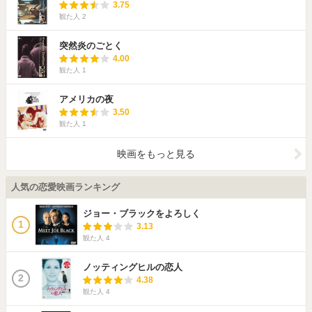
3.75
観た人
2
突然炎のごとく
4.00
観た人
1
アメリカの夜
3.50
観た人
1
映画をもっと見る
人気の恋愛映画ランキング
ジョー・ブラックをよろしく
1
3.13
観た人
4
ノッティングヒルの恋人
2
4.38
観た人
4