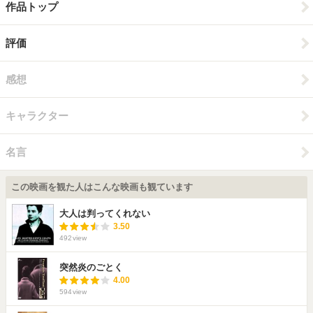
作品トップ
評価
感想
キャラクター
名言
この映画を観た人はこんな映画も観ています
大人は判ってくれない
3.50
492
view
突然炎のごとく
4.00
594
view