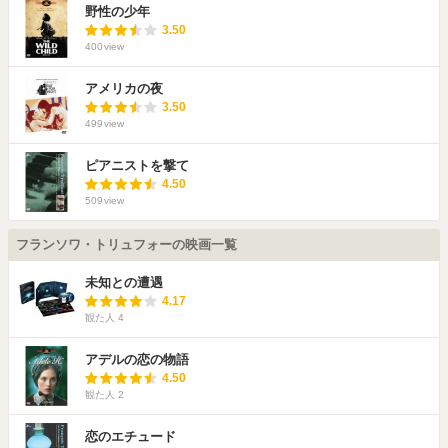
野性の少年
3.50
400
view
アメリカの夜
3.50
499
view
ピアニストを撃て
4.50
509
view
フランソワ・トリュフォーの映画一覧
未知との遭遇
4.17
観た人
4
アデルの恋の物語
4.50
観た人
2
恋のエチュード