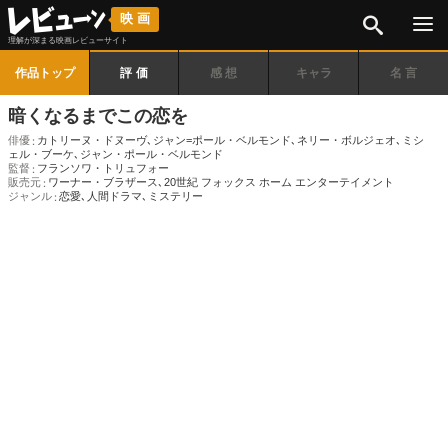
検索
映画
理解が深まる映画レビューサイト
作品トップ
評価
感想
キャラ
名言
暗くなるまでこの恋を
俳優
カトリーヌ・ドヌーヴ
､
ジャン=ポール・ベルモンド
､
ネリー・ボルジェオ
､
ミシ
ェル・ブーケ
､
ジャン・ポール・ベルモンド
監督
フランソワ・トリュフォー
販売元
ワーナー・ブラザース
､
20世紀 フォックス ホーム エンターテイメント
ジャンル
恋愛
､
人間ドラマ
､
ミステリー