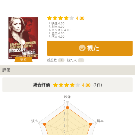
4.00
映像
4.00
脚本
4.00
キャスト
4.00
音楽
4.00
演出
4.00
観た
映画
感想数
1
観た人
1
評価
4.00
総合評価
(1件)
4.00
映像
5
4
3
2
演出
脚本
1
0