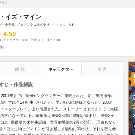
マイン
・イズ・マイン
社
小学館
､
ゴマブックス株式会社
ジャンル
ＳＦ
4.50
4.50
0
キャラクター
5.00
設定
3.00
演出
5.00
3
感想
キャラクター
名言
すじ・作品解説
ら2001年までに週刊ヤングサンデーに連載された、新井英樹原作に
行本は全14巻刊行されたが、早い時期に絶版となった。2006年
がエンターブレインより出版された。ストーリーはそのままで、大幅
内容になっている。豪華版は発売3日前に増刷が決まり、発売2ヶ
年には、廉価版の鬼神生誕編、世界崩壊編の2巻が発行。 理由もなく
謎の巨大生物ヒグマドンが引き起こす騒動に関わり、それを取り巻