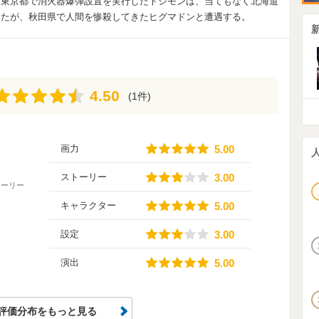
。東京都で消火器爆弾設置を実行したトシモンは、当てもなく北海道
いたが、秋田県で人間を惨殺してきたヒグマドンと遭遇する。
4.50
4.50
(1件)
5.00
画力
5.00
3.00
ストーリー
3.00
トーリー
5.00
キャラクター
5.00
3.00
設定
3.00
5.00
演出
5.00
評価分布をもっと見る