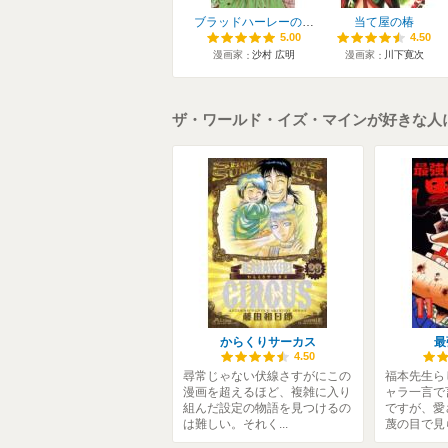
ブラッドハーレーの馬車
当て屋の椿
5.00
5.00
4.50
4.50
漫画家
沙村 広明
漫画家
川下寛次
ザ・ワールド・イズ・マインが好きな人
からくりサーカス
最
4.50
尋常じゃない伏線さすがにこの
福本先生ら
漫画を超えるほど、複雑に入り
ャラ一言で
組んだ設定の物語を見つけるの
ですが、愛
は難しい。それく...
蔑の目で見ら