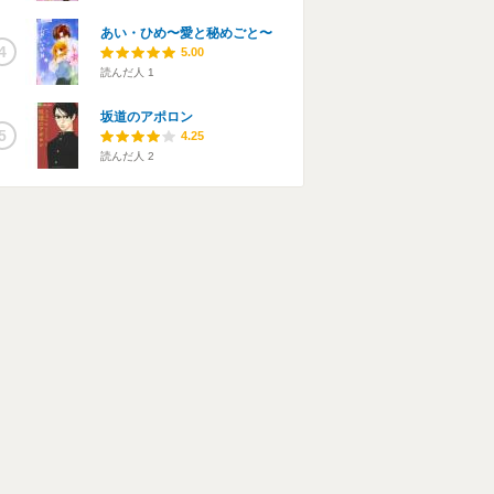
あい・ひめ〜愛と秘めごと〜
4
5.00
読んだ人
1
坂道のアポロン
5
4.25
読んだ人
2