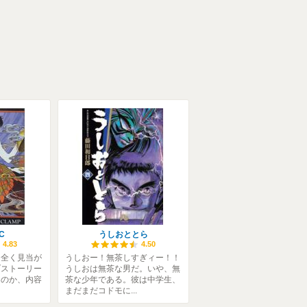
C
うしおととら
4.83
4.50
、全く見当が
うしおー！無茶しすぎィー！！
ブストーリー
うしおは無茶な男だ。いや、無
なのか、内容
茶な少年である。彼は中学生、
まだまだコドモに...