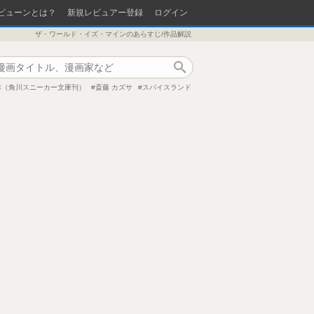
ビューンとは？
新規レビュアー登録
ログイン
ザ・ワールド・イズ・マインのあらすじ/作品解説
作品検索
幸（角川スニーカー文庫刊）
斎藤 カズサ
スパイスランド