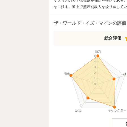
く人々との人間偶像劇を描いた作品である
を目指す。道中で無差別殺人を繰り返して
ザ・ワールド・イズ・マインの評価
総合評価
画力
5
4
3
2
演出
ス
1
0
設定
キャラクター