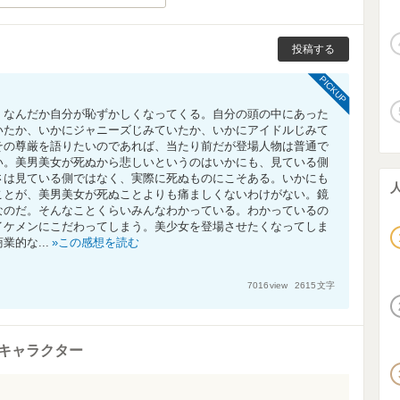
投稿する
PICKUP
、なんだか自分が恥ずかしくなってくる。自分の頭の中にあった
いたか、いかにジャニーズじみていたか、いかにアイドルじみて
その尊厳を語りたいのであれば、当たり前だが登場人物は普通で
い。美男美女が死ぬから悲しいというのはいかにも、見ている側
さは見ている側ではなく、実際に死ぬものにこそある。いかにも
ことが、美男美女が死ぬことよりも痛ましくないわけがない。鏡
なのだ。そんなことくらいみんなわかっている。わかっているの
イケメンにこだわってしまう。美少女を登場させたくなってしま
的な...
この感想を読む
7016
view
2615
文字
キャラクター