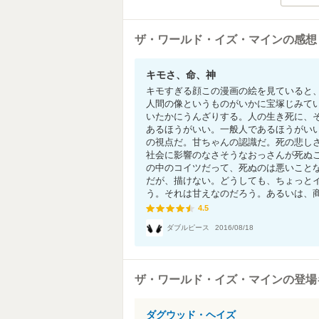
ザ・ワールド・イズ・マインの感想
キモさ、命、神
キモすぎる顔この漫画の絵を見ていると
人間の像というものがいかに宝塚じみて
いたかにうんざりする。人の生き死に、
あるほうがいい。一般人であるほうがい
の視点だ。甘ちゃんの認識だ。死の悲し
社会に影響のなさそうなおっさんが死ぬ
の中のコイツだって、死ぬのは悪いこと
だが、描けない。どうしても、ちょっと
う。それは甘えなのだろう。あるいは、商業
4.5
4.5
ダブルピース
2016/08/18
ザ・ワールド・イズ・マインの登場
ダグウッド・ヘイズ