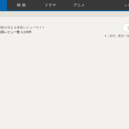
映画
ドラマ
アニメ
レ
理解が深まる漫画レビューサイト
漫画レビュー数
3,139件
（原作）鷹見一