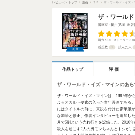
レビューン トップ
漫画
ＳＦ
ザ・ワールド・イズ・
ザ・ワールド
漫画家
新井 英樹
出版
画力
5.00
ストーリー
3.0
感想数
1
読んだ人
漫画
作品トップ
評価
ザ・ワールド・イズ・マインのあら
ザ・ワールド・イズ・マインは、1997年か
よるオカルト要素の入った青年漫画である。単
にはタイトルの前に、真説を付けた豪華版
な加筆と修正、作者インタビューを追加した
月で5刷という売れ行きを記録した。2010
殺人を起こす2人の男モンちゃんとトシが、