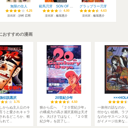
無限の住人
範馬刃牙 SON OF OGRE
グラップラー刃牙
4.25
4.25
4.00
4.00
4.63
4.63
漫画家
沙村 広明
漫画家
板垣恵介
漫画家
板垣恵介
におすすめの漫画
強伝説黒沢
20世紀少年
×××HOLi
3.75
4.50
しからぬ主人公のキ
狭から広へ 『２０世紀少年』
一体何の話なのか
言うと愛されキャラ
の構成力の高さ浦沢直樹は天才
付かない絵柄。ラ
されるどころか、軽
か。大げさではなく、『２０世
なのかサスペンス
れて...
紀少年』を読了し...
がイメージ出来な...