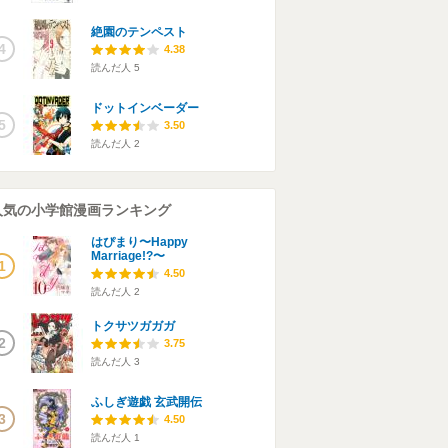
絶園のテンペスト
4
4.38
読んだ人
5
ドットインベーダー
5
3.50
読んだ人
2
人気の小学館漫画ランキング
はぴまり〜Happy
Marriage!?〜
1
4.50
読んだ人
2
トクサツガガガ
2
3.75
読んだ人
3
ふしぎ遊戯 玄武開伝
3
4.50
読んだ人
1