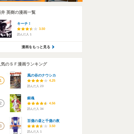
新井 英樹の漫画一覧
キーチ！
3.50
読んだ人
1
漫画をもっと見る
人気のＳＦ漫画ランキング
風の谷のナウシカ
1
4.25
読んだ人
23
銀魂
2
4.56
読んだ人
34
百億の昼と千億の夜
3
3.50
読んだ人
1