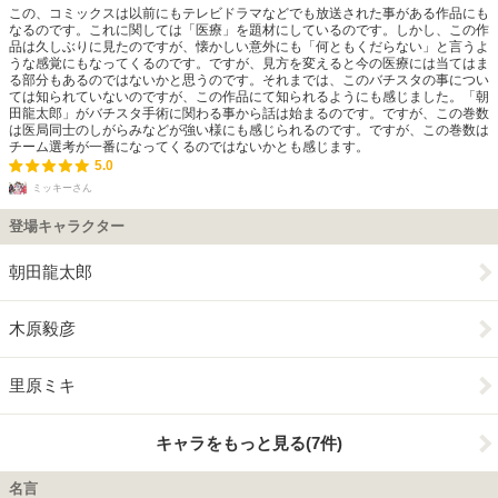
この、コミックスは以前にもテレビドラマなどでも放送された事がある作品にも
なるのです。これに関しては「医療」を題材にしているのです。しかし、この作
品は久しぶりに見たのですが、懐かしい意外にも「何ともくだらない」と言うよ
うな感覚にもなってくるのです。ですが、見方を変えると今の医療には当てはま
る部分もあるのではないかと思うのです。それまでは、このバチスタの事につい
ては知られていないのですが、この作品にて知られるようにも感じました。「朝
田龍太郎」がバチスタ手術に関わる事から話は始まるのです。ですが、この巻数
は医局同士のしがらみなどが強い様にも感じられるのです。ですが、この巻数は
チーム選考が一番になってくるのではないかとも感じます。
5.0
ミッキーさん
登場キャラクター
朝田龍太郎
木原毅彦
里原ミキ
キャラをもっと見る(7件)
名言