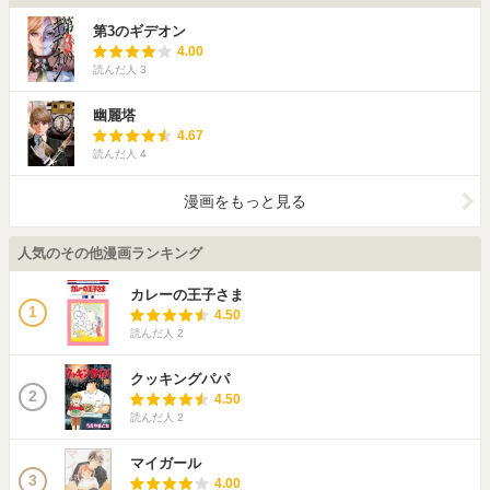
第3のギデオン
4.00
読んだ人
3
幽麗塔
4.67
読んだ人
4
漫画をもっと見る
人気のその他漫画ランキング
カレーの王子さま
1
4.50
読んだ人
2
クッキングパパ
2
4.50
読んだ人
2
マイガール
3
4.00