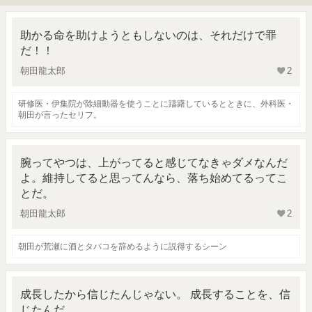
助かる命を助けようともしないのは、それだけで罪
だ！！
朝田龍太郎
2
研修医・伊集院が除細動器を使うことに躊躇しているとときに、外科医・
朝田が言ったセリフ。
腕ってやつは、上がってると感じてなきゃダメなんだ
よ。維持してると思ってんなら、落ち始めてるってこ
とだ。
朝田龍太郎
2
朝田が荒瀬に酒とタバコを辞めるように説得するシーン
成長したから信じたんじゃない。 成長することを、信
じたんだ。