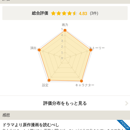
化もされ、2006年に第一期が、2007年に第二期が、2010年に第三期が、2014
年に第四期がいずれもフジテレビ系にて放送された。第一期は原作の再現である
が、それ以外はオリジナルストーリーである。また、角川マガジンズ主催の第
4.83
総合評価
(3件)
4.83
49回ザテレビジョンドラマアカデミー賞において最優秀作品賞を受賞した。
画力
5
4
3
2
演出
ストーリー
1
0
設定
キャラクター
評価分布をもっと見る
感想
PICKUP
ドラマより原作漫画を読むべし