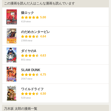
この漫画を読んだ人はこんな漫画も読んでいます
猿ロック
5.00
419
view
のだめカンタービレ
4.64
1568
view
ダイヤのA
4.63
801
view
SLAM DUNK
4.75
2047
view
ワイルドライフ
4.50
528
view
乃木坂 太郎の漫画一覧