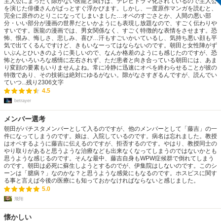
主人公にまったく隙がない医龍と聞けば、テレビドラマ化されているので主人公
を演じた俳優さんがぱっとすぐ浮かびます。しかし、一度原作マンガを読むと、
完全に原作のとりこになってしまいました…オペのすごさとか、人間の悪い部
分・いい部分が漫画の世界だといかようにも表現し放題なので、すごく伝わりや
すいです。医龍の漫画では、男女関係なく、すごく特徴的な表情をさせます。恐
怖、恨み、悔しさ、悲しみ、喜び…汗もすごいかいているし、気持ち悪い顔も平
気で出てくるんですけど、きもいなーってはならないのです。朝田と女性陣がず
いぶんとひいきのように美しいので、なんか格差のようにも感じたのですが、恐
怖とかいろいろな感情に左右されず、ただ患者と向き合っている朝田には、あま
り変顔の要素もいりませんよね。常に冷静に迅速にオペを終わらせることが彼の
特徴であり、その技術は絶対にゆるがない。隙がなさすぎるんですが、読んでい
ていつ...
残り
2306
文字
4.5
betrayer
メンバー選考
朝田がバチスタメンバーとして入るのですが、他のメンバーとして「藤吉」の一
件になってしまうのです。娘は、入院しているのです。病名は忘れました。教授
はオペするように藤吉に伝えるのですが、拒否するのです。やはり、教授同士の
やり取りがあると思うような治療なども出来なくなってしまうのではないかとも
思うような感じるのです。そんな最中、藤吉自身もWPW症候群で倒れてしまう
のです。朝田は必死に蘇生しようとするのでが、伊集院はしないのです。このシ
ーンは「臆病？」なのかな？と思うような感覚にもなるのです。ホスピスに関す
る事と言えば今後の医療にも知っておかなければならないと感じました。
5.0
飛翔
懐かしい