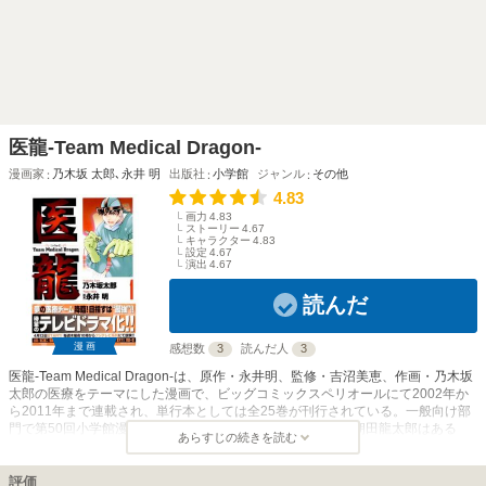
医龍-Team Medical Dragon-
漫画家
乃木坂 太郎
､
永井 明
出版社
小学館
ジャンル
その他
4.83
画力
4.83
ストーリー
4.67
キャラクター
4.83
設定
4.67
演出
4.67
読んだ
漫画
感想数
3
読んだ人
3
医龍-Team Medical Dragon-は、原作・永井明、監修・吉沼美恵、作画・乃木坂
太郎の医療をテーマにした漫画で、ビッグコミックスペリオールにて2002年か
ら2011年まで連載され、単行本としては全25巻が刊行されている。一般向け部
門で第50回小学館漫画賞を受賞している。 優秀な外科医・朝田龍太郎はある
あらすじの続きを読む
日、大学教授から大学病院へ招かれる。大学権威と闘いながらも浅田が集めた優
秀なメンバーとともに、バチスタ手術を成功させるため奮闘する様子を、近年話
題のチーム医療といった医療問題を織り交ぜながら描いている。 テレビドラマ
評価