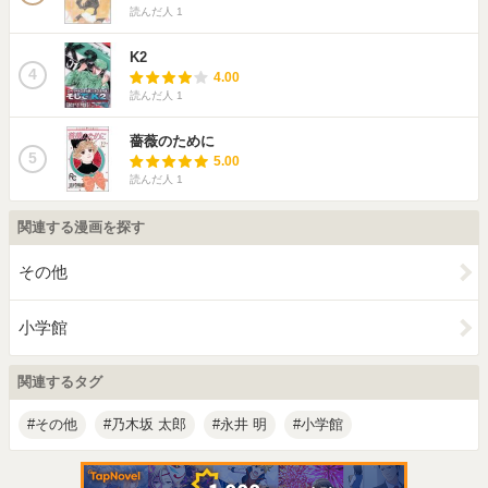
読んだ人
1
K2
4
4.00
読んだ人
1
薔薇のために
5
5.00
読んだ人
1
関連する漫画を探す
その他
小学館
関連するタグ
その他
乃木坂 太郎
永井 明
小学館