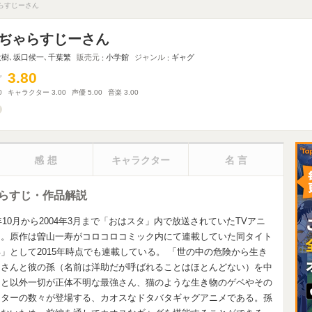
らすじーさん
ぢゃらすじーさん
大樹
､
坂口候一
､
千葉繁
販売元
小学館
ジャンル
ギャグ
3.80
3.80
0
キャラクター
3.00
声優
5.00
音楽
3.00
感想
キャラクター
名言
らすじ・作品解説
10月から2004年3月まで「おはスタ」内で放送されていたTVアニ
る。原作は曽山一寿がコロコロコミック内にて連載していた同タイト
」として2015年時点でも連載している。 「世の中の危険から生き
ーさんと彼の孫（名前は洋助だが呼ばれることはほとんどない）を中
こと以外一切が正体不明な最強さん、猫のような生き物のゲベやその
クターの数々が登場する、カオスなドタバタギャグアニメである。孫