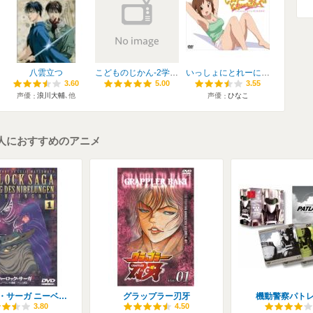
八雲立つ
こどものじかん-2学期 OVA
いっしょにとれーにんぐ
3.60
3.60
5.00
5.00
3.55
3.55
声優
浪川大輔
､他
声優
ひなこ
人におすすめのアニメ
ハーロック・サーガ ニーベルングの指環
グラップラー刃牙
機動警察パト
3.80
4.50