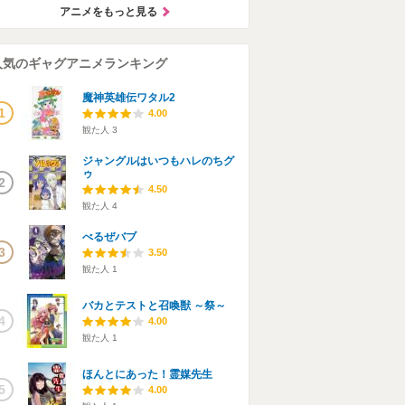
アニメをもっと見る
人気のギャグアニメランキング
魔神英雄伝ワタル2
1
4.00
観た人
3
ジャングルはいつもハレのちグ
ゥ
2
4.50
観た人
4
べるぜバブ
3
3.50
観た人
1
バカとテストと召喚獣 ～祭～
4
4.00
観た人
1
ほんとにあった！霊媒先生
5
4.00