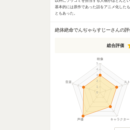
以外にツッコミを担当する人物がほとんど
基本的には原作であった話をアニメ化した
ともあった。
絶体絶命でんぢゃらすじーさんの評
総合評価
映像
5
4
3
2
音楽
ス
1
0
声優
キャラクター