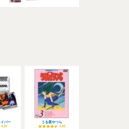
レイバー
うる星やつら
4.25
4.83