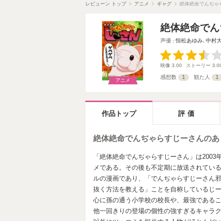
レビューン トップ
アニメ
ギャグ
絶体絶命でんぢゃ
絶体絶命でん
声優
恒松あゆみ
､
中村
映像
3.00
ストーリー
3.0
感想数
1
観た人
1
アニメ
作品トップ
評価
絶体絶命でんぢゃらすじーさんのあ
「絶体絶命でんぢゃらすじーさん」は2003年
メである。その後も不定期に放送されてい
ルの漫画であり、「でんぢゃらすじーさん邪
抜く方法を教える」ことを自称しているじ
心に孫の通う小学校の校長や、最強である
他一回きりの登場の個性の強すぎるキャラ