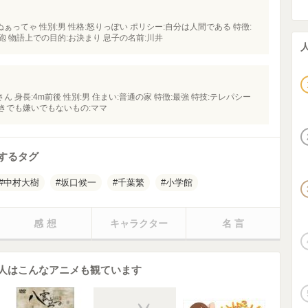
ぁってゃ 性別:男 性格:怒りっぽい ポリシー:自分は人間である 特徴:
砲 物語上での目的:お決まり 息子の名前:川井
 身長:4m前後 性別:男 住まい:普通の家 特徴:最強 特技:テレパシー
好きでも嫌いでもないもの:ママ
するタグ
中村大樹
坂口候一
千葉繁
小学館
感想
キャラクター
名言
人はこんなアニメも観ています