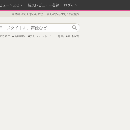
ビューンとは？
新規レビュアー登録
ログイン
絶体絶命でんぢゃらすじーさんのあらすじ/作品解説
作品検索
菊地康仁
若林和弘
ブリドカット セーラ 恵美
菊池英博