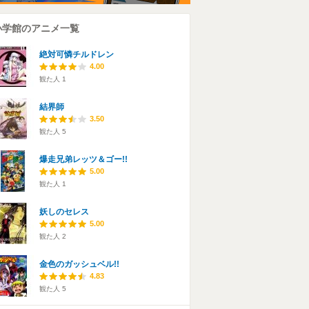
小学館のアニメ一覧
絶対可憐チルドレン
4.00
観た人
1
結界師
3.50
観た人
5
爆走兄弟レッツ＆ゴー!!
5.00
観た人
1
妖しのセレス
5.00
観た人
2
金色のガッシュベル!!
4.83
観た人
5