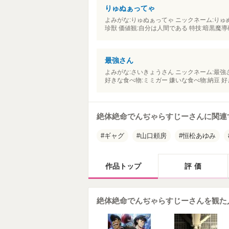
りゅぬぁってゃ
よみがな:りゅぬぁってゃ ニックネーム:りゅぬ
珍獣 価値観:自分は人間である 特技:暗黒魔導
最強さん
よみがな:さいきょうさん ニックネーム:最強さん
好きな食べ物:ミミガー 嫌いな食べ物:納豆 
絶体絶命でんぢゃらすじーさんに関連
ギャグ
山口頼房
恒松あゆみ
作品トップ
評価
絶体絶命でんぢゃらすじーさんを観た