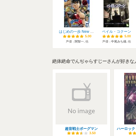
はじめの一歩 New Challenger
ペイル・コクーン
5.00
5.00
5.00
5.00
声優
関智一
､他
声優
中尾みち雄
､他
絶体絶命でんぢゃらすじーさんが好きな
超音戦士ボーグマン
3.50