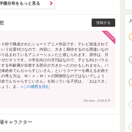
評価分布をもっと見る
想
投稿する
PICKUP
３０秒で構成されたショートアニメ作品です。テレビ放送されて
という位置付けなので、内容に、大きく期待するのも間違いなの
作り込まれているアニメーションだと感じられます。原作は、月
ンガだそうです。小学生向けの月刊誌なので、子ども向けバラエ
とする年齢層が合致する部分が大きかったのかもしれません。バ
絶体絶命でんぢゃらすじいさん」というコーナーを構える企画そ
この考え方は、Ｗｉｎ－Ｗｉｎの関係性なのではないでしょう
絶命でんぢゃらすじいさん」を知っている子供は、「おはスタ」
う。ま...
この感想を読む
261
view
2130
文字
場キャラクター