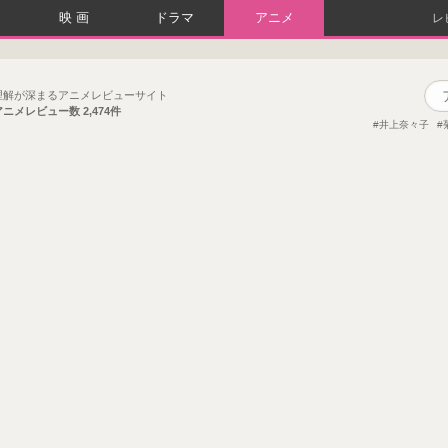
映画
ドラマ
アニメ
レ
理解が深まるアニメレビューサイト
アニメレビュー数
2,474件
井上奈々子