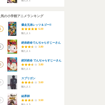
観た人
1
人気の小学館アニメランキング
爆走兄弟レッツ＆ゴー!!
1
5.00
観た人
1
絶体絶命でんぢゃらすじーさん
2
3.80
観た人
1
絶対絶命 でんぢゃらすじーさん
3
3.80
観た人
1
スプリガン
4
3.60
観た人
1
結界師
5
3.50
観た人
5