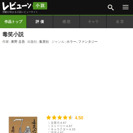
検索
小説
理解が深まる小説レビューサイト
作品トップ
評価
感想
キャラ
名言
毒笑小説
作家
東野 圭吾
出版社
集英社
ジャンル
ホラー
､
ファンタジー
4.50
文章力
4.67
ストーリー
4.67
キャラクター
4.33
設定
4.67