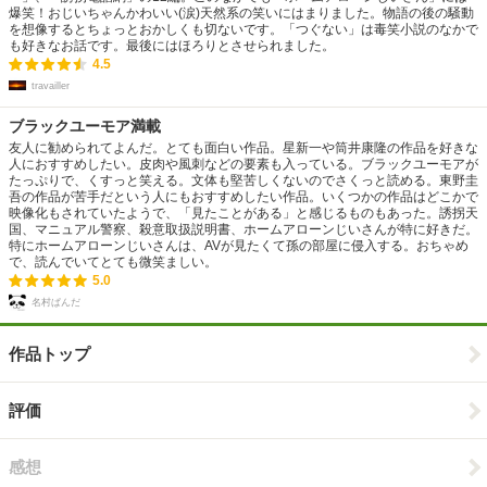
爆笑！おじいちゃんかわいい(涙)天然系の笑いにはまりました。物語の後の騒動
を想像するとちょっとおかしくも切ないです。「つぐない」は毒笑小説のなかで
も好きなお話です。最後にはほろりとさせられました。
4.5
travailler
ブラックユーモア満載
友人に勧められてよんだ。とても面白い作品。星新一や筒井康隆の作品を好きな
人におすすめしたい。皮肉や風刺などの要素も入っている。ブラックユーモアが
たっぷりで、くすっと笑える。文体も堅苦しくないのでさくっと読める。東野圭
吾の作品が苦手だという人にもおすすめしたい作品。いくつかの作品はどこかで
映像化もされていたようで、「見たことがある」と感じるものもあった。誘拐天
国、マニュアル警察、殺意取扱説明書、ホームアローンじいさんが特に好きだ。
特にホームアローンじいさんは、AVが見たくて孫の部屋に侵入する。おちゃめ
で、読んでいてとても微笑ましい。
5.0
名村ぱんだ
作品トップ
評価
感想