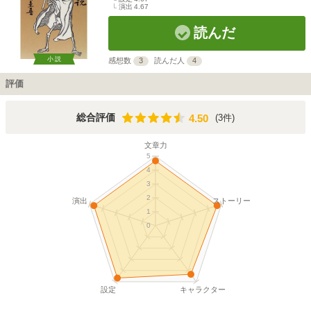
演出
4.67
読んだ
小説
感想数
3
読んだ人
4
評価
4.50
総合評価
(3件)
4.50
文章力
5
4
3
2
演出
ストーリー
1
0
設定
キャラクター