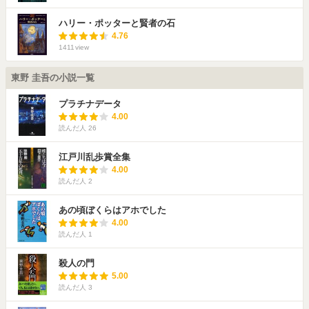
ハリー・ポッターと賢者の石
4.76
1411
view
東野 圭吾の小説一覧
プラチナデータ
4.00
読んだ人
26
江戸川乱歩賞全集
4.00
読んだ人
2
あの頃ぼくらはアホでした
4.00
読んだ人
1
殺人の門
5.00
読んだ人
3