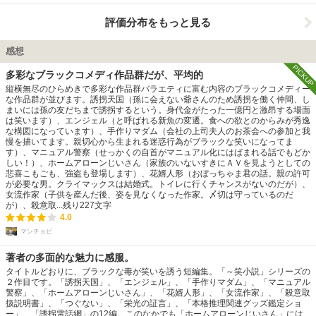
評価分布をもっと見る
感想
PICKUP
多彩なブラックコメディ作品群だが、平均的
縦横無尽のひらめきで多彩な作品群バラエティに富む内容のブラックコメディー
な作品群が並びます。誘拐天国（孫に会えない爺さんのため誘拐を働く仲間、し
まいには孫の友だちまで誘拐するという。身代金がたった一億円と激昂する場面
は笑います）、エンジェル（と呼ばれる新魚の変遷。食への欲とのからみが秀逸
な構図になっています）、手作りマダム（会社の上司夫人のお茶会への参加と我
慢を描いてます。親切心から生まれる迷惑行為がブラックな笑いになってま
す）、マニュアル警察（せっかくの自首がマニュアル化にはばまれる話でもどか
しい！）、ホームアローンじいさん（家族のいないすきにＡＶを見ようとしての
悲喜こもごも、強盗も登場します）、花婿人形（おぼっちゃま君の話。親の許可
が必要な男。クライマックスは結婚式。トイレに行くチャンスがないのだが）、
女流作家（子供を産んだ後、姿を見なくなった作家。〆切は守っているのだ
が）、殺意取...
残り
227
文字
4.0
マンチョビ
著者の多面的な魅力に感服。
タイトルどおりに、ブラックな毒が笑いを誘う短編集。「～笑小説」シリーズの
２作目です。「誘拐天国」、「エンジェル」、「手作りマダム」、「マニュアル
警察」、「ホームアローンじいさん」、「花婿人形」、「女流作家」、「殺意取
扱説明書」、「つぐない」、「栄光の証言」、「本格推理関連グッズ鑑定ショ
ー」、「誘拐電話網」の12編。このなかでも「ホームアローンじいさん」には