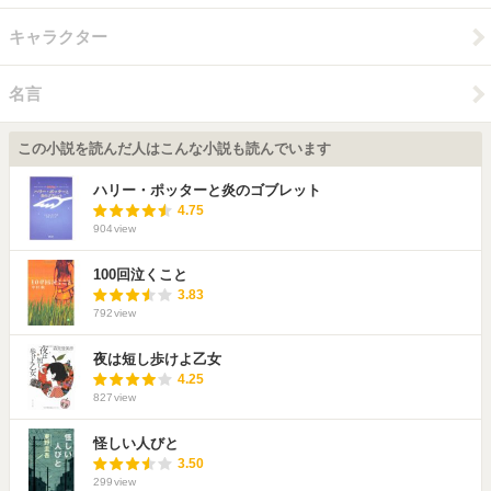
キャラクター
名言
この小説を読んだ人はこんな小説も読んでいます
ハリー・ポッターと炎のゴブレット
4.75
904
view
100回泣くこと
3.83
792
view
夜は短し歩けよ乙女
4.25
827
view
怪しい人びと
3.50
299
view