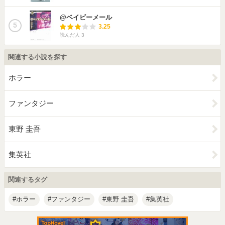
@ベイビーメール
5
3.25
読んだ人
3
関連する小説を探す
ホラー
ファンタジー
東野 圭吾
集英社
関連するタグ
ホラー
ファンタジー
東野 圭吾
集英社