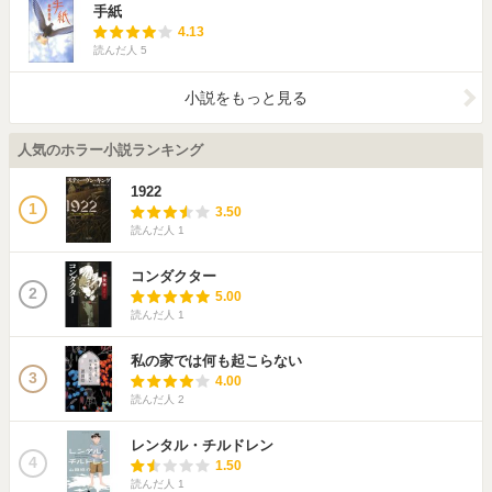
手紙
4.13
読んだ人
5
小説をもっと見る
人気のホラー小説ランキング
1922
1
3.50
読んだ人
1
コンダクター
2
5.00
読んだ人
1
私の家では何も起こらない
3
4.00
読んだ人
2
レンタル・チルドレン
4
1.50
読んだ人
1