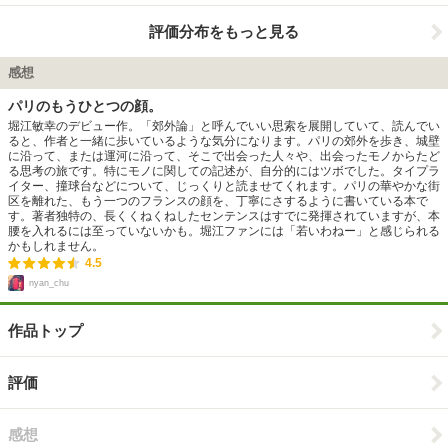
評価分布をもっと見る
感想
パリのもうひとつの顔。
堀江敏幸のデビュー作。「郊外論」と呼んでいい思索を展開していて、読んでい
ると、作者と一緒に歩いているような気分になります。パリの郊外を歩き、城壁
に沿って、または運河に沿って、そこで出会った人々や、出会ったモノからたど
る思考の旅です。特にモノに関しての記述が、自分的にはツボでした。タイプラ
イター、撞球台などについて、じっくりと読ませてくれます。パリの華やかな街
区を離れた、もう一つのフランスの顔を、丁寧にさするように書いている本で
す。著者独特の、長くくねくねしたセンテンスはすでに発揮されていますが、本
腰を入れるには至っていないかも。堀江ファンには「若いわねー」と感じられる
かもしれません。
4.5
nyan_chu
作品トップ
評価
感想