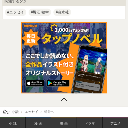
関連するタグ
エッセイ
堀江 敏幸
白水社
レビューン トップ
小説
エッセイ
郊外へ
小説
漫画
映画
ドラマ
アニメ