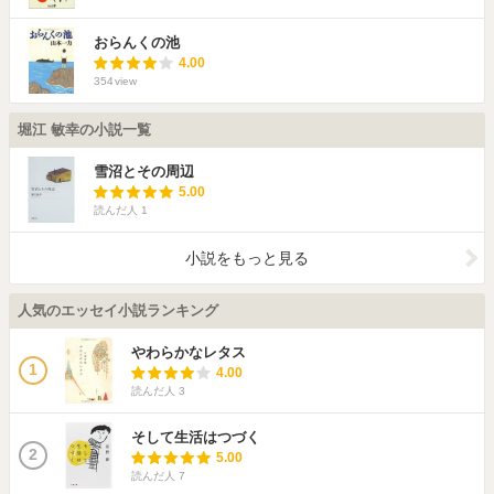
おらんくの池
4.00
354
view
堀江 敏幸の小説一覧
雪沼とその周辺
5.00
読んだ人
1
小説をもっと見る
人気のエッセイ小説ランキング
やわらかなレタス
1
4.00
読んだ人
3
そして生活はつづく
2
5.00
読んだ人
7