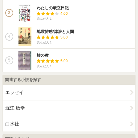
わたしの献立日記
3
4.00
読んだ人
1
地震雑感/津浪と人間
4
5.00
読んだ人
1
柿の種
5
5.00
読んだ人
1
関連する小説を探す
エッセイ
堀江 敏幸
白水社