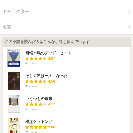
キャラクター
名言
この小説を読んだ人はこんな小説も読んでいます
回転木馬のデッド・ヒート
4.67
614
view
そして私は一人になった
4.50
317
view
いくつもの週末
4.17
670
view
檀流クッキング
5.00
296
view