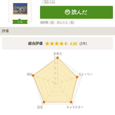
演出
5.00
読んだ
小説
感想数
1
読んだ人
1
評価
4.50
総合評価
(1件)
4.50
文章力
5
4
3
2
演出
ストーリー
1
0
設定
キャラクター