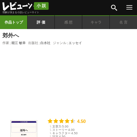
検索
小説
理解が深まる小説レビューサイト
作品トップ
評価
感想
キャラ
名言
郊外へ
作家
堀江 敏幸
出版社
白水社
ジャンル
エッセイ
4.50
文章力
5.00
ストーリー
4.00
キャラクター
4.50
設定
4.50