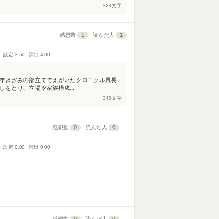
328
文字
感想数
1
読んだ人
1
設定
3.50
演出
4.00
0年きざみの部立てでえがいたクロニクル風長
をとり、立場や家族構成...
346
文字
感想数
0
読んだ人
0
設定
0.00
演出
0.00
感想数
0
読んだ人
0