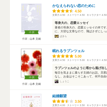
かなえられない恋のために
4.50
4.50
文章力
4.50
ストーリー
4.50
キャラクター
4.50
等身大の、恋愛エッセイ
著者の等身大の、恋愛エッセイの本です
に、大切な文章なので、飛ばさずにしっか
小説
ぱきら
作家
山本 文緒
眠れるラプンツェル
5.00
5.00
文章力
4.50
ストーリー
5.00
キャラクター
4.50
ラプンツェルのように塔から逃げ出
毎日を気ままに暮らす主婦のお話。旦那
なし、お金はそこそこあって、何不自由な
小説
しょうこ
作家
山本 文緒
結婚願望
3.50
3.50
文章力
4.00
ストーリー
3.50
キャラクター
3.50