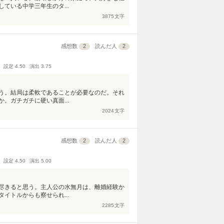
ている中学三年生のタ...
3875
文字
感想数
2
読んだ人
2
設定
4.50
演出
3.75
う。結局は柔軟であることが必要なのだ。それ
。ガチガチに硬い真面...
2024
文字
感想数
2
読んだ人
2
設定
4.50
演出
5.00
尽きると思う。主人公の水無月は、離婚経験か
イトルからも察せられ...
2285
文字