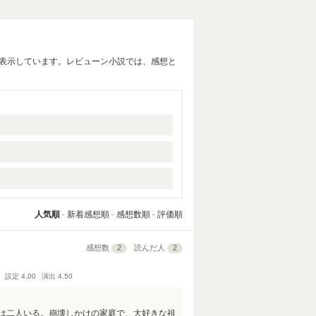
覧表示しています。レビューン小説では、感想と
人気順
新着感想順
感想数順
評価順
感想数
2
読んだ人
2
設定
4.00
演出
4.50
は二人いる。崩壊しかけの家庭で、大好きな祖