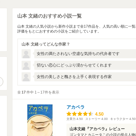
緒
山本 文緒のおすすめ小説一覧
山本 文緒の人気小説から新作小説まで全17作品を、人気の高い順に一
評価をもとにおすすめの小説をご紹介しています。
山本 文緒ってどんな作家？
女性の満たされない空虚な気持ちの代弁者です
切ない恋心にどっぷり浸からせてくれます
。
女性の美しさと醜さを上手く表現する作家
作品検索
全
17
件中 1～17件を表示
アカペラ
4.50
4.50
文章力
4.50
ストーリー
4.00
キャラクター
4.50
山本文緒『アカペラ』レビュー
ゴンタマとカニータこの小説の視点人物