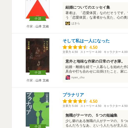
結婚についてのエッセイ集
著者は、「恋愛体質」なのだそうです。
う「恋愛体質」な著者から見た、心の奥底
小説
ぱきら
作家
山本 文緒
そして私は一人になった
4.50
4.50
文章力
4.50
ストーリー
4.00
キャラクター
4.00
意外と地味な作家の日常のぞき隊。
結婚・離婚を経て一人暮らしを始めた作
具合や打ち合わせに出掛けたこと、家にこ
小説
nyan_chu
作家
山本 文緒
プラナリア
4.50
4.50
文章力
5.00
ストーリー
4.50
キャラクター
4.50
無職がテーマの、５つの短編集
少し癖のある無職の人がテーマの、５つ
るんだろうなあ、という人たちが主人公。
小説