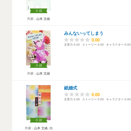
小説
作家
山本 文緒
みんないってしまう
0.00
0.00
文章力
0.00
ストーリー
0.00
キャラクター
0.00
小説
作家
山本 文緒
紙婚式
0.00
0.00
文章力
0.00
ストーリー
0.00
キャラクター
0.00
小説
作家
山本 文緒
､他