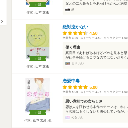
父との二人暮らしをあっけらかんと満喫し
小説
練
作家
山本 文緒
絶対泣かない
4.50
4.50
文章力
4.25
ストーリー
4.50
キャラクター
4.50
働く理由
真面目であればあるほどバカを見ると思
が仕事を続けるコツなのではないだろうか
小説
まりりん♪
作家
山本 文緒
恋愛中毒
5.00
5.00
文章力
5.00
ストーリー
4.75
キャラクター
4.50
悪い意味での女らしさ
恋は人を狂わせる本作のテーマはこれに
ら恋愛はもうしないと決心しているが、タ
小説
めるりん
作家
山本 文緒
､他