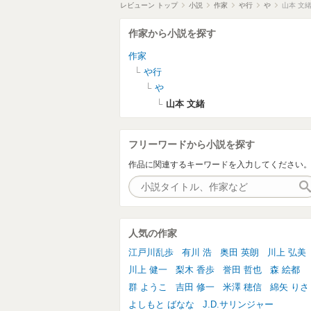
レビューン トップ
小説
作家
や行
や
山本 文
作家から小説を探す
作家
や行
や
山本 文緒
フリーワードから小説を探す
作品に関連するキーワードを入力してください
人気の作家
江戸川乱歩
有川 浩
奥田 英朗
川上 弘美
川上 健一
梨木 香歩
誉田 哲也
森 絵都
群 ようこ
吉田 修一
米澤 穂信
綿矢 りさ
よしもと ばなな
J.D.サリンジャー