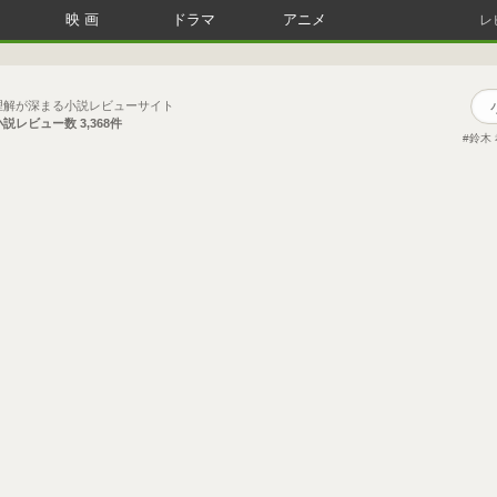
映画
ドラマ
アニメ
レ
理解が深まる小説レビューサイト
小説レビュー数
3,368件
鈴木