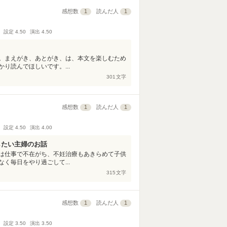
感想数
1
読んだ人
1
設定
4.50
演出
4.50
。まえがき、あとがき、は、本文を楽しむため
り読んでほしいです。...
301
文字
感想数
1
読んだ人
1
設定
4.50
演出
4.00
したい主婦のお話
は仕事で不在がち、不妊治療もあきらめて子供
く毎日をやり過ごして...
315
文字
感想数
1
読んだ人
1
設定
3.50
演出
3.50