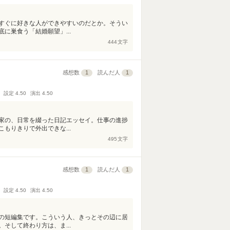
すぐに好きな人ができやすいのだとか。そうい
に巣食う「結婚願望」...
444
文字
感想数
1
読んだ人
1
設定
4.50
演出
4.50
家の、日常を綴った日記エッセイ。仕事の進捗
もりきりで外出できな...
495
文字
感想数
1
読んだ人
1
設定
4.50
演出
4.50
の短編集です。こういう人、きっとその辺に居
そして終わり方は、ま...