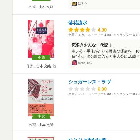
ぱきら
作家
山本 文緒
落花流水
4.00
4.00
文章力
4.50
ストーリー
4.00
キャラクター
4.00
恋多きおんな一代記！
主人公・手毬がたどる数奇な運命を、1
編小説。次の部に入ると主人公は10歳とし
小説
nyan_chu
作家
山本 文緒
､他
シュガーレス・ラヴ
0.00
0.00
文章力
0.00
ストーリー
0.00
キャラクター
0.00
小説
作家
山本 文緒