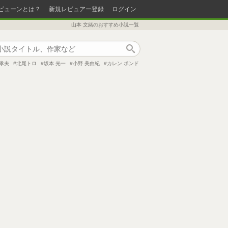
ビューンとは？
新規レビュアー登録
ログイン
山本 文緒のおすすめ小説一覧
作品検索
 孝夫
北尾トロ
坂本 光一
小野 美由紀
カレン ポンド