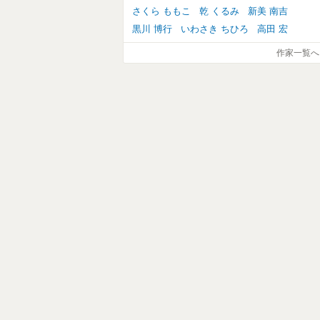
さくら ももこ
乾 くるみ
新美 南吉
黒川 博行
いわさき ちひろ
高田 宏
作家一覧へ