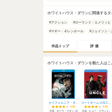
ホワイトハウス・ダウンに関連するタ
アクション
ローランド・エメリッヒ
マギー・ギレンホール
ジェイソン・
作品トップ
評価
ホワイトハウス・ダウンを観た人はこ
カリフォルニア・ダウン
コードネーム U.N.C.L.E.
4.00
4.00
4.00
4.00
俳優
カーラ・グギノ
､他
俳優
ヒュー・グラント
､