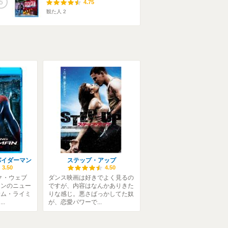
5
4.75
観た人
2
パイダーマン
ステップ・アップ
3.50
4.50
ク・ウェブ
ダンス映画は好きでよく見るの
マンのニュー
ですが、内容はなんかありきた
サム・ライミ
りな感じ。悪さばっかしてた奴
..
が、恋愛パワーで...