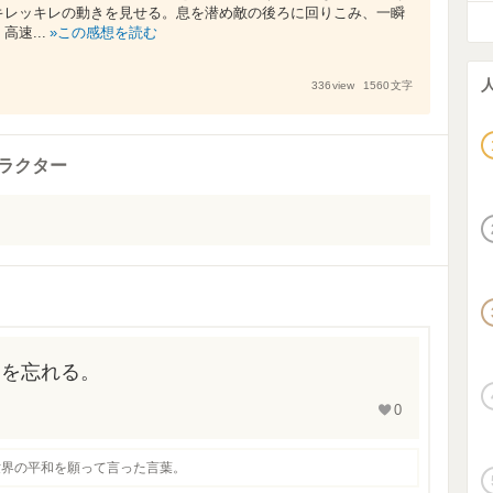
キレッキレの動きを見せる。息を潜め敵の後ろに回りこみ、一瞬
速...
この感想を読む
336
view
1560
文字
ラクター
力を忘れる。
0
世界の平和を願って言った言葉。