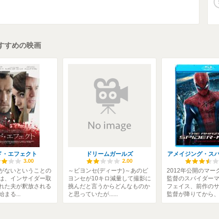
すすめの映画
ド・エフェクト
ドリームガールズ
アメイジング・ス
3.00
2.00
がないということの
～ビヨンセ(ディーナ)～あのビ
2012年公開のマー
は、インサイダー取
ヨンセが10キロ減量して撮影に
監督のスパイダー
れた夫が釈放される
挑んだと言うからどんなものか
フェイス、前作の
まる...
と思っていたが......
監督が降りてから、.