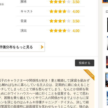
3.50
脚本
3.50
脚本
4.00
キャスト
4.00
3.50
音楽
3.50
4.00
演出
4.00
評価分布をもっと見る
投稿する
PICKUP
親子のキャラクターや関係性が好き！妻と離婚して(家庭を顧みず
とも離ればなれに暮らしている主人公は、定期的に娘に会えること
ッチしてしまったことで娘を怒らせてしまう。なんとか信頼を取
ためにホワイトハウスへ一緒に行くことを提案する。そこで思わ
が、困難を乗り越えていく中で二人の関係が今までよりさらに深
ョンを演じるのはムキムキ俳優チャニング・テイタム。決して細
領警護官の面接時に副面接官を笑わせちゃうところなど、味のあ