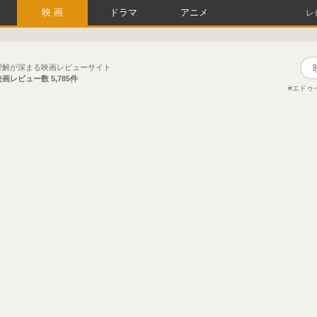
映画
ドラマ
アニメ
レ
理解が深まる映画レビューサイト
映画レビュー数
5,785件
エドゥ