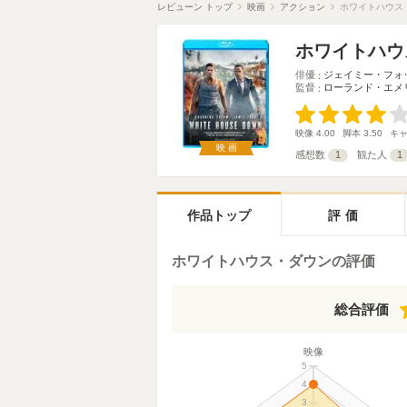
レビューン トップ
映画
アクション
ホワイトハウス
ホワイトハウ
俳優
ジェイミー・フォ
監督
ローランド・エメ
映像
4.00
脚本
3.50
キ
映画
感想数
1
観た人
1
作品トップ
評価
ホワイトハウス・ダウンの評価
総合評価
映像
5
4
3