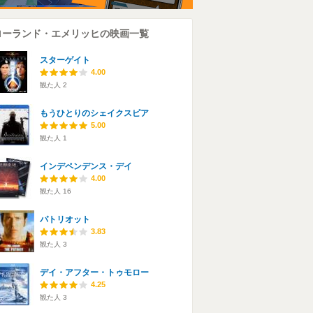
ローランド・エメリッヒの映画一覧
スターゲイト
4.00
観た人
2
もうひとりのシェイクスピア
5.00
観た人
1
インデペンデンス・デイ
4.00
観た人
16
パトリオット
3.83
観た人
3
デイ・アフター・トゥモロー
4.25
観た人
3