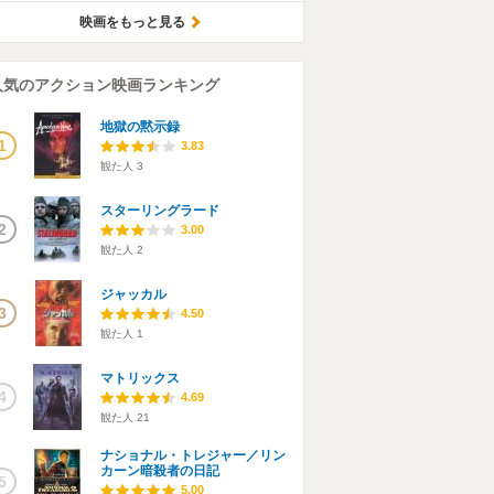
映画をもっと見る
人気のアクション映画ランキング
地獄の黙示録
1
3.83
観た人
3
スターリングラード
2
3.00
観た人
2
ジャッカル
3
4.50
観た人
1
マトリックス
4
4.69
観た人
21
ナショナル・トレジャー／リン
カーン暗殺者の日記
5
5.00