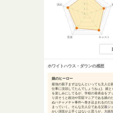
2
演出
1
0
音楽
キャスト
ホワイトハウス・ダウンの感想
娘のヒーロー
最強の親子まずはなんといっても主人公
仕事に没頭してたんでしょうねぇ)、娘
を楽しみにしてるが、学校の発表会をブ
り戻そうと政治や官邸マニアである娘の
ぬハチャメチャ事件へ巻き込まれるのだ
まっていく。そんな主人公である父親ジ
かい演技が上手くはないと思うが、大統