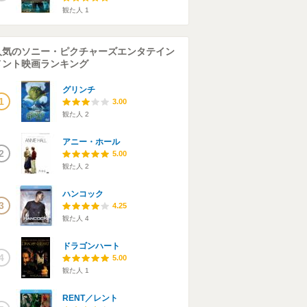
観た人
1
人気のソニー・ピクチャーズエンタテイン
メント映画ランキング
グリンチ
1
3.00
観た人
2
アニー・ホール
2
5.00
観た人
2
ハンコック
3
4.25
観た人
4
ドラゴンハート
4
5.00
観た人
1
RENT／レント