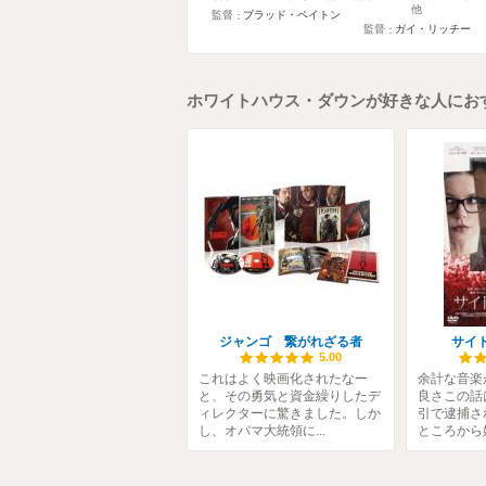
他
監督
ブラッド・ペイトン
監督
ガイ・リッチー
ホワイトハウス・ダウンが好きな人にお
ジャンゴ 繋がれざる者
サイ
5.00
これはよく映画化されたなー
余計な音楽
と、その勇気と資金繰りしたデ
良さこの話
ィレクターに驚きました。しか
引で逮捕さ
し、オバマ大統領に...
ところから始