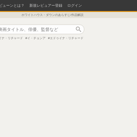
ビューンとは？
新規レビュアー登録
ログイン
ホワイトハウス・ダウンのあらすじ/作品解説
作品検索
イナ・リチャード
イ・チョンア
エドゥイナ・リチャード