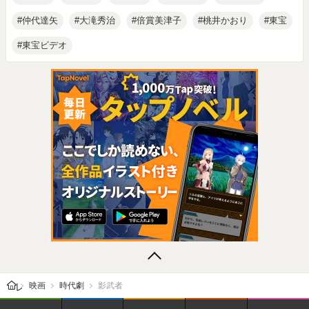
仲代達矢
大滝秀治
倍賞美津子
桃井かおり
東宝
東宝ビデオ
レビューン トップ
映画
時代劇
影武者