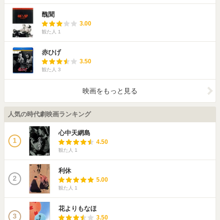
醜聞
3.00
観た人
1
赤ひげ
3.50
観た人
3
映画をもっと見る
人気の時代劇映画ランキング
心中天網島
1
4.50
観た人
1
利休
2
5.00
観た人
1
花よりもなほ
3
3.50