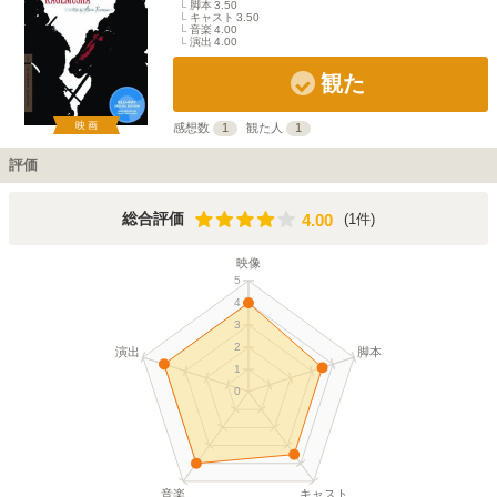
脚本
3.50
キャスト
3.50
音楽
4.00
演出
4.00
観た
映画
感想数
1
観た人
1
評価
4.00
総合評価
(1件)
4.00
映像
5
4
3
2
演出
脚本
1
0
音楽
キャスト