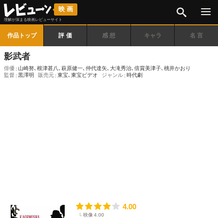
検索
映画
理解が深まる映画レビューサイト
作品トップ
評価
感想
キャラ
名言
影武者
俳優
山崎努
､
根津甚八
､
萩原健一
､
仲代達矢
､
大滝秀治
､
倍賞美津子
､
桃井かおり
監督
黒澤明
販売元
東宝
､
東宝ビデオ
ジャンル
時代劇
4.00
映像
4.00