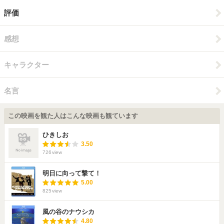
評価
感想
キャラクター
名言
この映画を観た人はこんな映画も観ています
ひきしお
3.50
726
view
明日に向って撃て！
5.00
825
view
風の谷のナウシカ
4.80