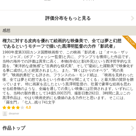
評価分布をもっと見る
感想
PICKUP
権力に対する皮肉を優れて絵画的な映像美で、全ては夢と幻想
であるというモチーフで描いた黒澤明監督の力作「影武者」
1980年度第33回カンヌ国際映画祭で、この映画「影武者」は「オール・ザッ
ト・ジャズ」(ボブ・フォッシー監督)と共に、グランプリを獲得した作品です。
当時の海外での評価は異常に高く、本物(存在)と影(外見)という西洋哲学的な主
題を、"東洋的な虚無感"と"古典的な様式美"、そして"凝結した躍動美"で映像化す
る事に成功したと絶賛されました。 また、"輝くばかりのオペラ"、"死の美
学"、"映画的勇壮"とも評され、フランスのル・モンド紙は、「映画を見終わった
後、全ては夢と幻想であるという作者の声が聞こえてくる」と最大限の賛辞を贈
っています。 特に画家を志したという黒澤明監督の、壮麗で豪華な絵画を思わ
せる絵巻物のような、全編を通しての美しい映像には圧倒されます。いずれにし
ても、当時の製作費として14億5,000万円、撮影日数292日、3時間に及ぶこの
黒澤作品は、やはり映画史的にも価値のある力作だと思います。 そこには、
「羅生門」「七人...
残り
741
文字
4.0
dreamer
作品トップ