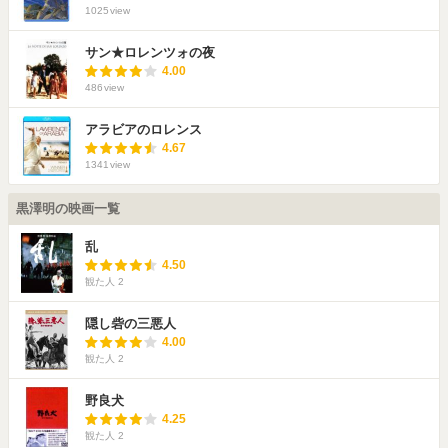
1025
view
サン★ロレンツォの夜
4.00
486
view
アラビアのロレンス
4.67
1341
view
黒澤明の映画一覧
乱
4.50
観た人
2
隠し砦の三悪人
4.00
観た人
2
野良犬
4.25
観た人
2