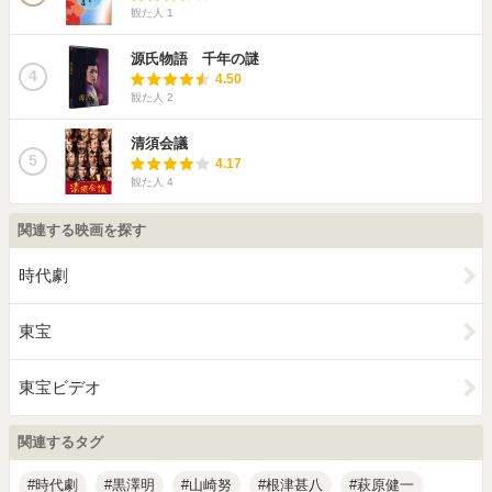
観た人
1
源氏物語 千年の謎
4
4.50
観た人
2
清須会議
5
4.17
観た人
4
関連する映画を探す
時代劇
東宝
東宝ビデオ
関連するタグ
時代劇
黒澤明
山崎努
根津甚八
萩原健一