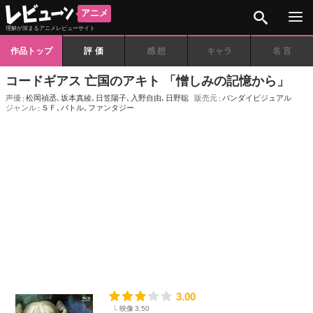
検索
アニメ
理解が深まるアニメレビューサイト
作品トップ
評価
感想
キャラ
名言
コードギアス 亡国のアキト 「憎しみの記憶から」
声優
松岡禎丞
､
坂本真綾
､
日笠陽子
､
入野自由
､
日野聡
販売元
バンダイビジュアル
ジャンル
ＳＦ
､
バトル
､
ファンタジー
3.00
映像
3.50