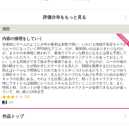
評価分布をもっと見る
感想
PICKUP
内容の推理をしていく
全体的にゲームのように少年が最初は未熟で弱い、いかにも情緒不安定キャラか
らヒーロになっていくRPG的なアニメ。だが、最初弱いのはありきたりなのだ
が、まさかの女神様に救われて、最強でイケメンな騎士になるとは誰も予想して
いなかっただろう。そこにこのアニメ独特のオリジナリティがあっておもしろ
い。しかも武術ができて組み手が最強である。ただ、なぞなのが、ユーロや他の
国の騎士たち。なぜ戦わずにステータスを見たり、戦闘を観察するだけなのか。
戦えばレベルなぞ関係なくだれであろうとやっつけられるだろう。ゲームでゆう
と師匠キャラか、ステータス、主人公グループのもりあげを手伝うためのお助け
キャラの位置にある。そのような位置にあるので、戦ってるキャラクターたち、
特にアキトたちは順調にレベルとスキルを上げていくことができている。また、
特性と剣、ロボットが使う技がそれぞれのキャラクターが会得できるものが違っ
ていて、特...
残り
1206
文字
3.0
蓮華
作品トップ