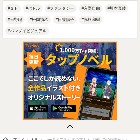
ＳＦ
バトル
ファンタジー
入野自由
坂本真綾
日野聡
松岡禎丞
日笠陽子
赤根和樹
バンダイビジュアル
アニメ
ＳＦ
コードギアス 亡国のアキト 「憎しみの記憶から」