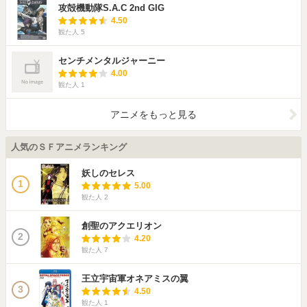
攻殻機動隊S.A.C 2nd GIG
4.50
観た人
5
センチメンタルジャーニー
4.00
観た人
1
アニメをもっと見る
人気のＳＦアニメランキング
妖しのセレス
1
5.00
観た人
2
創聖のアクエリオン
2
4.20
観た人
7
王立宇宙軍オネアミスの翼
3
4.50
観た人
1