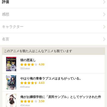
評価
感想
キャラクター
名言
このアニメを観た人はこんなアニメも観ています
猫の恩返し
4.00
333
view
やはり俺の青春ラブコメはまちがっている。
4.63
445
view
俺がお嬢様学校に「庶民サンプル」としてゲッツされた件
3.50
404
view