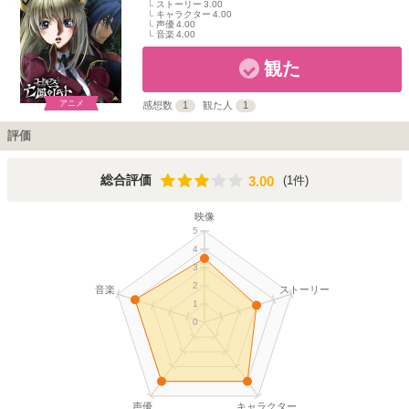
ストーリー
3.00
キャラクター
4.00
声優
4.00
音楽
4.00
観た
アニメ
感想数
1
観た人
1
評価
3.00
総合評価
(1件)
3.00
映像
5
4
3
2
音楽
ストーリー
1
0
声優
キャラクター