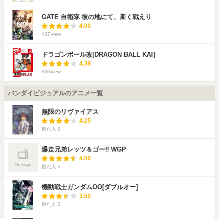
GATE 自衛隊 彼の地にて、斯く戦えり
4.00
437
view
ドラゴンボール改[DRAGON BALL KAI]
4.38
960
view
バンダイビジュアルのアニメ一覧
無限のリヴァイアス
4.25
観た人
9
爆走兄弟レッツ＆ゴー!! WGP
4.50
観た人
2
機動戦士ガンダムOO[ダブルオー]
3.50
観た人
3