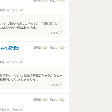
感想数
1
観た人
1
声優
3.00
音楽
4.00
メ。少し前の作品になりますが、雰囲気がよく
は人物の作画はあまり好...
1156
文字
しみの記憶か
感想数
1
観た人
1
声優
4.00
音楽
4.00
熟で弱い、いかにも情緒不安定キャラからヒー
初弱いのはありきたりな...
2006
文字
感想数
1
観た人
1
声優
5.00
音楽
5.00