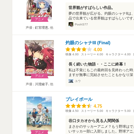
世界観がすばらしい作品。
夢の世界観が広がる。灼眼のシャナIIは
品で出来ている世界観はすばらしいです。
アニメ
PoohS77
声優
釘宮理恵
､他
灼眼のシャナIII (Final)
4.00
4.00
映像
4.00
ストーリー
4.00
キャラクター
4.00
長く続いた物語・・ここに終幕！
私は不覚にもこの最終回を見終わった時
ますが無事に完結させたこともかなり深く
アニメ
ユウ
声優
川澄綾子
､他
プレイボール
4.75
4.75
映像
4.50
ストーリー
5.00
キャラクター
5.00
谷口タカオから見る人間関係
まさかのサッカーアニメ？もう野球はで
いサッカー部に入部しました。野球アニメ
アニメ