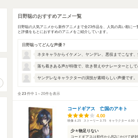
日野聡のおすすめアニメ一覧
日野聡の人気アニメから新作アニメまで全23作品を、人気の高い順に一
と評価をもとにおすすめのアニメをご紹介しています。
日野聡ってどんな声優？
ネタキャラからイケメン、ヤンデレ、悪役までこなす、
落ち着きある声が特徴で、吹き替えやナレーターとして
。
ヤンデレなキャラクターの演技が素晴らしい声優です。
作品検索
全
23
件中 1～20件を表示
コードギアス 亡国のアキト
4.00
4.00
映像
4.25
ストーリー
3.75
キャラクター
4.00
少々物足りない
コードギアスは初代からR2にかけて絶