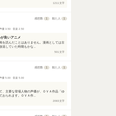
1211
文字
感想数
1
観た人
1
声優
3.50
音楽
2.50
いが良いアニメ
画を読んだことはありません。漫画としては古
送していた時期もかな...
501
文字
感想数
1
観た人
1
声優
5.00
音楽
5.00
て、主要な登場人物の声優が、ＯＶＡ作品「ゆ
おられます。ＯＶＡ作...
2093
文字