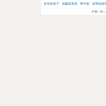
折笠富美子
加藤英美里
野中藍
富野由悠
声優一覧へ