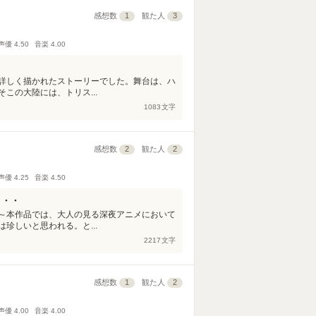
感想数
1
観た人
3
声優
4.50
音楽
4.00
詳しく描かれたストーリーでした。舞台は、ハ
この大陸には、トリス...
1083
文字
感想数
2
観た人
2
声優
4.25
音楽
4.50
・・・
～本作品では、大人の見る深夜アニメにおいて
珍しいと思われる。と...
2217
文字
感想数
1
観た人
2
声優
4.00
音楽
4.00