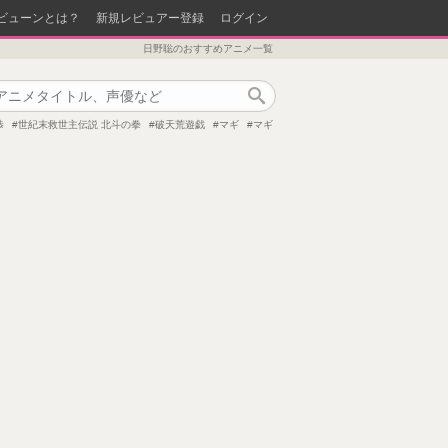
ビューンとは？
新規レビュアー登録
ログイン
日野聡のおすすめアニメ一覧
作品検索
恭
世紀末救世主伝説 北斗の拳
破天荒遊戯
マギ
マギ