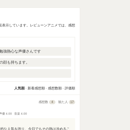
覧表示しています。レビューンアニメでは、感想
勉強熱心な声優さんです
の顔も持ちます。
人気順
新着感想順
感想数順
評価順
感想数
4
観た人
17
声優
4.00
音楽
4.00
対的な人気を誇り、今日でもその熱は冷めるこ