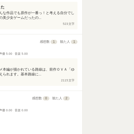
した
んな作品でも原作が一番っ！と考える自分でし
美少女ゲームだったの...
523
文字
感想数
1
観た人
1
声優
5.00
音楽
5.00
メ本編が描かれている路線は、前作ＯＶＡ「ゆ
られます。基本路線に...
2115
文字
感想数
0
観た人
2
声優
0.00
音楽
0.00