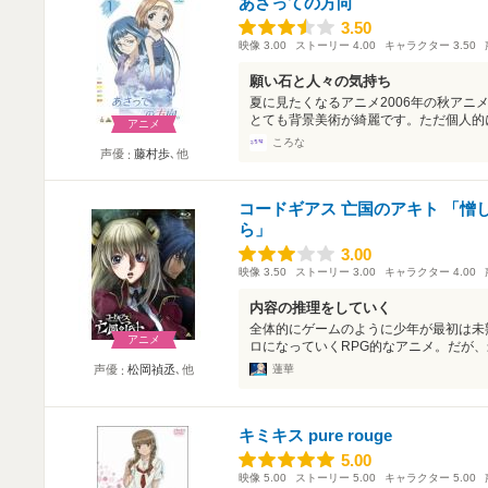
あさっての方向
3.50
3.50
映像
3.00
ストーリー
4.00
キャラクター
3.50
願い石と人々の気持ち
夏に見たくなるアニメ2006年の秋アニ
とても背景美術が綺麗です。ただ個人的に
アニメ
ころな
声優
藤村歩
､他
コードギアス 亡国のアキト 「憎
ら」
3.00
3.00
映像
3.50
ストーリー
3.00
キャラクター
4.00
内容の推理をしていく
全体的にゲームのように少年が最初は未
アニメ
ロになっていくRPG的なアニメ。だが、最
蓮華
声優
松岡禎丞
､他
キミキス pure rouge
5.00
5.00
映像
5.00
ストーリー
5.00
キャラクター
5.00