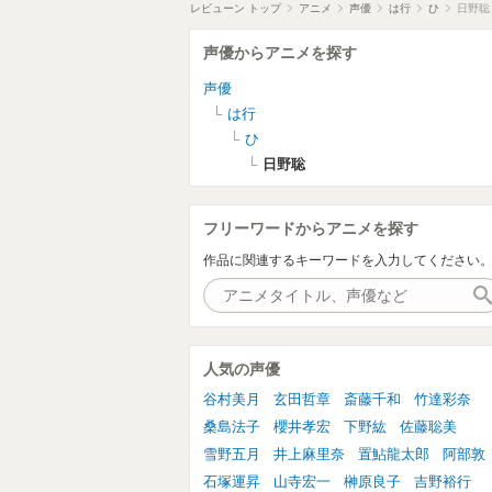
レビューン トップ
アニメ
声優
は行
ひ
日野聡
声優からアニメを探す
声優
は行
ひ
日野聡
フリーワードからアニメを探す
作品に関連するキーワードを入力してください
人気の声優
谷村美月
玄田哲章
斎藤千和
竹達彩奈
桑島法子
櫻井孝宏
下野紘
佐藤聡美
雪野五月
井上麻里奈
置鮎龍太郎
阿部敦
石塚運昇
山寺宏一
榊原良子
吉野裕行