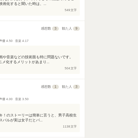
画化すると聞いた時は、...
549
文字
感想数
3
観た人
9
声優
4.50
音楽
4.17
画や音楽などの技術面も特に問題ないです。
メ化するメリットがあまり...
504
文字
感想数
1
観た人
3
声優
4.00
音楽
3.50
キ！のストーリーは簡単に言うと、男子高校生
バルが実は女子だとバ...
1138
文字