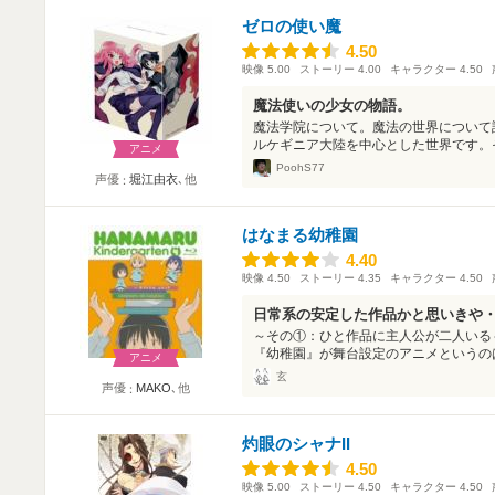
ゼロの使い魔
4.50
4.50
映像
5.00
ストーリー
4.00
キャラクター
4.50
魔法使いの少女の物語。
魔法学院について。魔法の世界について
ルケギニア大陸を中心とした世界です。そ
アニメ
PoohS77
声優
堀江由衣
､他
はなまる幼稚園
4.40
4.40
映像
4.50
ストーリー
4.35
キャラクター
4.50
日常系の安定した作品かと思いきや
～その①：ひと作品に主人公が二人いる
『幼稚園』が舞台設定のアニメというのは
アニメ
玄
声優
MAKO
､他
灼眼のシャナII
4.50
4.50
映像
5.00
ストーリー
4.50
キャラクター
4.50