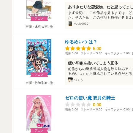
ありきたりな恋愛物、だと思ってま
まず最初に、この作品を見るまでは、ど
た。そのため、この作品も原作がＰＳ２の
アニメ
yuuki0630
声優
水島大宙
､他
ゆるめいつ は？
5.00
5.00
映像
5.00
ストーリー
5.00
キャラクター
5.00
緩い印象を抱いてしまう正体
前作からの継承登場人物を絞り込みアニ
るめいつ」から継承されている点だと考え
アニメ
つくも
声優
竹達彩奈
､他
ゼロの使い魔 双月の騎士
0.00
0.00
映像
0.00
ストーリー
0.00
キャラクター
0.00
アニメ