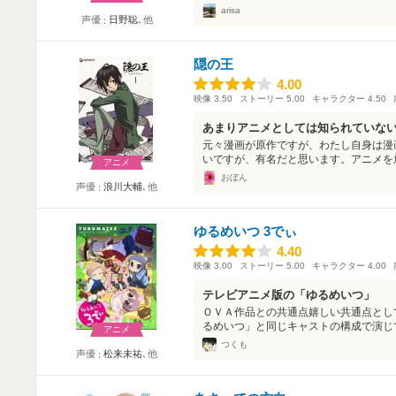
arisa
声優
日野聡
､他
隠の王
4.00
4.00
映像
3.50
ストーリー
5.00
キャラクター
4.50
あまりアニメとしては知られていな
元々漫画が原作ですが、わたし自身は漫
いですが、有名だと思います。アニメを放
アニメ
おぼん
声優
浪川大輔
､他
ゆるめいつ 3でぃ
4.40
4.40
映像
3.00
ストーリー
5.00
キャラクター
4.00
テレビアニメ版の「ゆるめいつ」
ＯＶＡ作品との共通点嬉しい共通点とし
るめいつ」と同じキャストの構成で演じて
アニメ
つくも
声優
松来未祐
､他