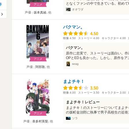
となくファンの中で生きている。初めて映
季
アニメ
オオワダ
声優
坂本真綾
､他
バクマン。
4.50
4.50
映像
4.50
ストーリー
4.00
キャラクター
4.00
バクマン。
原作に忠実で、ストーリーは面白い。作
OPとEDも良かった。しかし、原作をアニ
アニメ
seag
声優
阿部敦
､他
まよチキ！
3.50
3.50
映像
4.00
ストーリー
3.50
キャラクター
3.00
まよチキ！レビュー
まよチキ！のストーリーについてまよチ
の坂町金治郎に執事で男子高校生の近衛ス
アニメ
ソラ
声優
喜多村英梨
､他