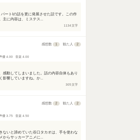
、パートIの話を更に発展させた話です。この作
主に内容は、ミステス...
1134
文字
感想数
1
観た人
2
声優
4.00
音楽
4.00
、感動してしまいました。話の内容自体もあり
影響していますね。か...
305
文字
感想数
2
観た人
2
声優
3.75
音楽
4.50
きないと諦めていた谷口タカオは、手を使わな
からサッカーアニメに...