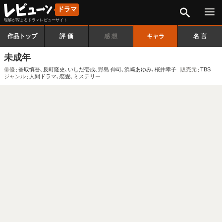
検索
ドラマ
理解が深まるドラマレビューサイト
作品トップ
評価
感想
キャラ
名言
未成年
俳優
香取慎吾
､
反町隆史
､
いしだ壱成
､
野島 伸司
､
浜崎あゆみ
､
桜井幸子
販売元
TBS
ジャンル
人間ドラマ
､
恋愛
､
ミステリー