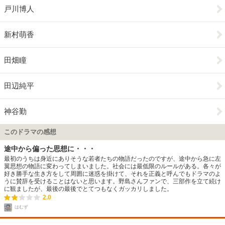
戸川博人
新村萌香
田畑瞳
田辺純平
神谷勤
このドラマの感想
途中から偏った思想に・・・
最初のうちは身近にありそうな若者たちの物語だったのですが、途中から急に左
翼思想の物語に変わってしまいました。社会には最低限のルールがある。各々が
好き勝手な生き方をして周囲に迷惑を掛けて、それを正義と呼んでもドラマのよ
うに賛辞を受けることはないと思います。野島さんファンで、三部作を立て続け
に観ましたが、最後の最後でとてつもなくガッカリしました。
2.0
はむず