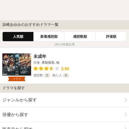
浜崎あゆみのおすすめドラマ一覧
人気順
新着感想順
感想数順
評価順
1件の検索結果
未成年
俳優
香取慎吾､他
3.90
感想数
3
観た人
6
ドラマ
ドラマを探す
ジャンルから探す
俳優から探す