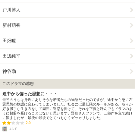
戸川博人
新村萌香
田畑瞳
田辺純平
神谷勤
このドラマの感想
途中から偏った思想に・・・
最初のうちは身近にありそうな若者たちの物語だったのですが、途中から急に左
翼思想の物語に変わってしまいました。社会には最低限のルールがある。各々が
好き勝手な生き方をして周囲に迷惑を掛けて、それを正義と呼んでもドラマのよ
うに賛辞を受けることはないと思います。野島さんファンで、三部作を立て続け
に観ましたが、最後の最後でとてつもなくガッカリしました。
2.0
はむず