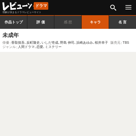
検索
ドラマ
理解が深まるドラマレビューサイト
作品トップ
評価
感想
キャラ
名言
未成年
俳優
香取慎吾
､
反町隆史
､
いしだ壱成
､
野島 伸司
､
浜崎あゆみ
､
桜井幸子
販売元
TBS
ジャンル
人間ドラマ
､
恋愛
､
ミステリー