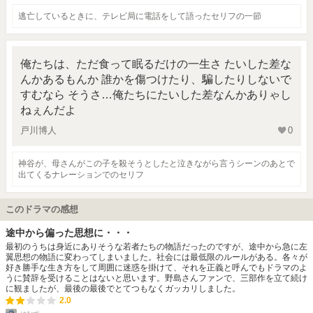
逃亡しているときに、テレビ局に電話をして語ったセリフの一節
俺たちは、ただ食って眠るだけの一生さ たいした差な
んかあるもんか 誰かを傷つけたり、騙したりしないで
すむなら そうさ…俺たちにたいした差なんかありゃし
ねぇんだよ
戸川博人
0
神谷が、母さんがこの子を殺そうとしたと泣きながら言うシーンのあとで
出てくるナレーションでのセリフ
このドラマの感想
途中から偏った思想に・・・
最初のうちは身近にありそうな若者たちの物語だったのですが、途中から急に左
翼思想の物語に変わってしまいました。社会には最低限のルールがある。各々が
好き勝手な生き方をして周囲に迷惑を掛けて、それを正義と呼んでもドラマのよ
うに賛辞を受けることはないと思います。野島さんファンで、三部作を立て続け
に観ましたが、最後の最後でとてつもなくガッカリしました。
2.0