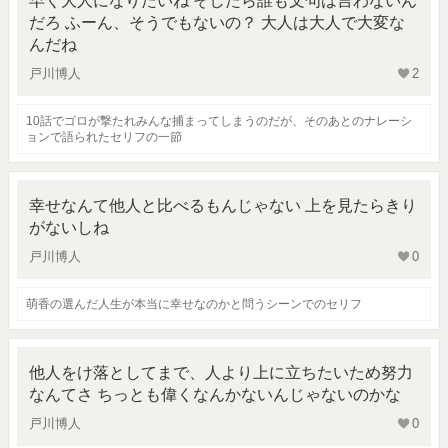
早く大人になりたいね そしたら誰も文句は言わないん
だろ ふーん、そうでもないの？ 大人は大人で大変な
んだね
戸川博人
2
10話でゴロが撃たれみんな捕まってしまうのだが、そのあとのナレーシ
ョンで語られたセリフの一節
幸せなんて他人と比べるもんじゃない 上を見たらきり
がないしね
戸川博人
0
萌香の選んだ人生が本当に幸せなのかと問うシーンでのセリフ
他人をけ落としてまで、人より上に立ちたいため努力
なんてさ ちっとも偉くなんかないんじゃないのかな
戸川博人
0