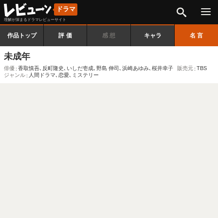
検索
ドラマ
理解が深まるドラマレビューサイト
作品トップ
評価
感想
キャラ
名言
未成年
俳優
香取慎吾
､
反町隆史
､
いしだ壱成
､
野島 伸司
､
浜崎あゆみ
､
桜井幸子
販売元
TBS
ジャンル
人間ドラマ
､
恋愛
､
ミステリー