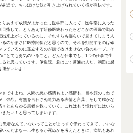
が身近で、ちっぽけな奴が引き上げられていく様が痛快です。
とりあえず成績がよかったし医学部に入って、医学部に入った
者目指して、とりあえず研修医終わったらどこかの医局で勤め
ぼ出来上がっているのに、それすらも揺らいで見えてしまう人
いるのがまさに医療関係だと思うので、それを打開するのは確
かっているのに孤立するのが嫌で抜け出せない負のループ。そ
のにとても勇気のいること。どんな仕事でも、
1
つの仕事で生
たると思っています。伊集院、君はごく普通の人だ。朝田に感
は運がいいよ！
かさですよね。人間の悪い感情もよい感情も、目や顔のしわで
が…強烈。有無を言わさぬ迫力ある表情と言葉、そして確かな
悠々とあらゆる患者を救っていく。これはもう憧れずにはいら
いきたい！と思ってしまいます。
な患者なんていないってことがまっすぐ伝わってきて、いいな
深いんだよなー…生きるか死ぬかを考えたときに、病気もあれ