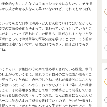
の圧倒的な力。こんなプロフェッショナルになりたい。そう憧
みから抜け出せる人なんて早々いないけど、それでもやっぱり
といってもまだ日本は海外へどんどん出ていけてはいなかった
校での英語必修化も決まって、変わっていこうとしているとこ
んだよこいつって思われていた朝田も、現代ならすんなりと受
医者にとっては海外留学で医学知識を学ぶことはけっこう前か
難題には違いないです。研究だけでもダメ、臨床だけでもダ
すね。
いうぐらい、伊集院の心の声で埋め尽くされている医龍。朝田
のし上がっていく姿に、憧れつつも自分の立ち位置が揺らぐこ
ン守っていくために、必死でしたね。それが最終的にはこんな
た奴はいったいどこへやら。おっかなびっくりで常に人の機嫌
らこそ、その器用さを生かして朝田の助手として開花していき
けられる朝田の実力・そして心意気。なんだ医者になったんだ
ペースに巻き込まれて成長を遂げていくので、それが一番うれ
教授へとのし上がるためのバチスタ手術だったわけだけど、彼