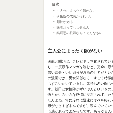
目次
主人公にまったく隙がない
伊集院の成長がうれしい
顔技が光る
医者だってしょせん人
結局悪の根源なんてそんなもの
主人公にまったく隙がない
医龍と聞けば、テレビドラマ化されてい
し、一度原作マンガを読むと、完全に原
悪い部分・いい部分が漫画の世界だとい
の漫画では、男女関係なく、すごく特徴
もすごいかいているし、気持ち悪い顔も
す。朝田と女性陣がずいぶんとひいきの
怖とかいろいろな感情に左右されず、た
せんよね。常に冷静に迅速にオペを終わ
隙がなさすぎるんですが、読んでいてい
心感があってよかったです。あらゆる人