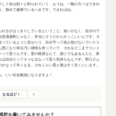
そして命は刻々と削られていく…もうね、一般の方々はできれ
う、努めて健康でいるべきです。できればね。
られるがはっきりしているということ。迷いがなく、自分ので
自意識過剰じゃなく、本当にそうだからかっこいいんです。そ
ばっているように見せたり、自分守って他人助けないでいたり
も悪になり得る汚い感情を持っていて、それをどこまでコント
ーって思うんです。悪の根源なんて、誰にでもあるんだと、医
れば自分だってそうなるなって思う気持ちなんです。野口さん
のかなって辛くなる…それくらい悪と善はすぐ近くにいます。
ら、いい社会勉強になりますよ！
なるほど！
0
感想を書いてみませんか？