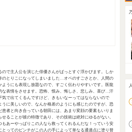
るので主人公を演じた俳優さんがぱっとすぐ浮かびます。しか
作のとりこになってしまいました…オペのすごさとか、人間の
かようにも表現し放題なので、すごく伝わりやすいです。医龍
的な表情をさせます。恐怖、恨み、悔しさ、悲しみ、喜び…汗
平気で出てくるんですけど、きもいなーってはならないので
ように美しいので、なんか格差のようにも感じたのですが、恐
だ患者と向き合っている朝田には、あまり変顔の要素もいりま
らせることが彼の特徴であり、その技術は絶対にゆるがない。
つもあーやっぱりこの人なら救ってくれるんだな！っていう安
にとってのピンチがこの人の手によって単なる通過点に塗り替