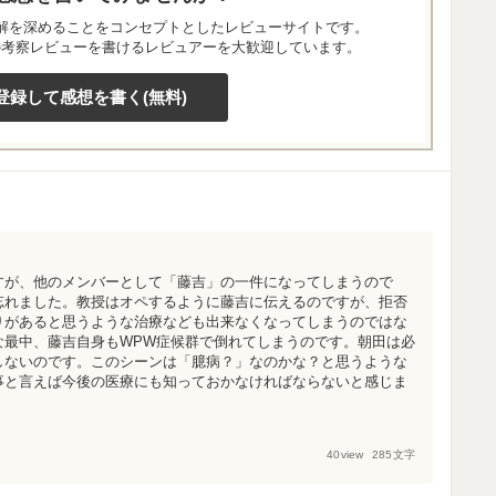
解を深めることをコンセプトとしたレビューサイトです。
の考察レビューを書けるレビュアーを大歓迎しています。
登録して感想を書く(無料)
すが、他のメンバーとして「藤吉」の一件になってしまうので
忘れました。教授はオペするように藤吉に伝えるのですが、拒否
りがあると思うような治療なども出来なくなってしまうのではな
な最中、藤吉自身もWPW症候群で倒れてしまうのです。朝田は必
しないのです。このシーンは「臆病？」なのかな？と思うような
事と言えば今後の医療にも知っておかなければならないと感じま
40
view
285
文字