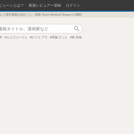
ビューンとは？
新規レビュアー登録
ログイン
り原作漫画を読むべし - 医龍-Team Medical Dragon-の感想
作品検索
年
とんでぶーりん
ひぐち アサ
西脇 だっと
奥 浩哉