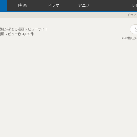
映画
ドラマ
アニメ
レ
ドラマよ
理解が深まる漫画レビューサイト
漫画レビュー数
3,139件
20世紀少