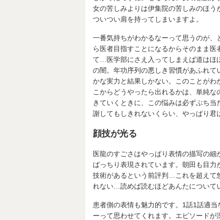
女の苦しみよりは伊集院の苦しみのほう
ついつい肩を持ってしまいますよ。
一番気持ちがわかるなーって思うのが、
ら医者目指すことになるからそのまま医
て…医学部にさえ入ってしまえば道はほ
の闇。年功序列の悪しき習慣があふれて
かな実力と結果しかない。このことがわ
こからどうやったら出れるかは、単純な
きていくときに、この悩みは必ずぶち当
謝してもしきれないくらい、やっぱり君
顔技が光る
医龍のすごさはやっぱり表情の描写の細
ばっちり表現されています。朝田も目力
技術があるという前評判…これを超えて
れない…読めば読むほどあんたについて
患者側の表情も魅力的です。
1
話
1
話適当
ーって思わせてくれます。エピソードが