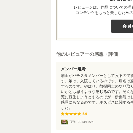
レビューンは、作品についての理
コンテンツをもっと楽しむため
会員
他のレビュアーの感想・評価
メンバー選考
朝田がバチスタメンバーとして入るので
す。娘は、入院しているのです。病名は
するのです。やはり、教授同士のやり取
いかとも思うような感じるのです。そん
死に蘇生しようとするのでが、伊集院は
感覚にもなるのです。ホスピスに関する
した。
5.0
5.0
飛翔
2013/11/26