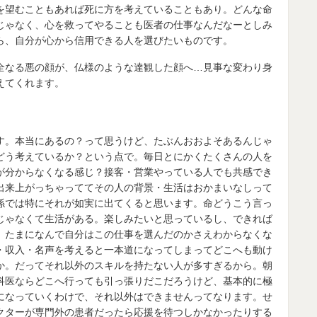
を望むこともあれば死に方を考えていることもあり。どんな命
じゃなく、心を救ってやることも医者の仕事なんだなーとしみ
ら、自分が心から信用できる人を選びたいものです。
全なる悪の顔が、仏様のような達観した顔へ…見事な変わり身
えてくれます。
す。本当にあるの？って思うけど、たぶんおおよそあるんじゃ
どう考えているか？という点で。毎日とにかくたくさんの人を
が分からなくなる感じ？接客・営業やっている人でも共感でき
出来上がっちゃっててその人の背景・生活はおかまいなしって
係では特にそれが如実に出てくると思います。命どうこう言っ
じゃなくて生活がある。楽しみたいと思っているし、できれば
。たまになんで自分はこの仕事を選んだのかさえわからなくな
・収入・名声を考えると一本道になってしまってどこへも動け
か。だってそれ以外のスキルを持たない人が多すぎるから。朝
科医ならどこへ行っても引っ張りだこだろうけど、基本的に極
になっていくわけで、それ以外はできませんってなります。せ
クターが専門外の患者だったら応援を待つしかなかったりする