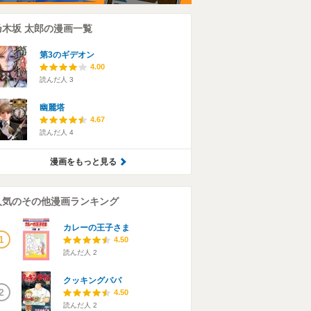
乃木坂 太郎の漫画一覧
第3のギデオン
4.00
読んだ人
3
幽麗塔
4.67
読んだ人
4
漫画をもっと見る
人気のその他漫画ランキング
カレーの王子さま
1
4.50
読んだ人
2
クッキングパパ
2
4.50
読んだ人
2