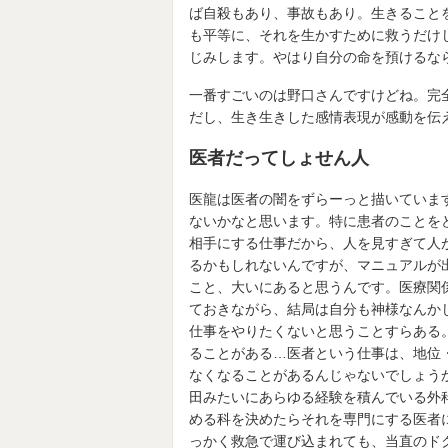
ば自殺もあり、事故もあり。生きること
も平等に、それを生かすために救うだけ
じみします。やはり自分の命を預けるな
一番すごいのは野口さんですけどね。完
だし、生き生きした感情表現が感動を伝
医者だってしょせん人
医龍は医者の闇をずらーっと描いていま
ないかなと思います。特に患者のことを
相手にする仕事だから、人を見すぎて人
るかもしれないんですが、マニュアルが
こと、大いにあると思うんです。医療関
ておきながら、結局は自分も神様なんか
仕事をやりたくないと思うことすらある
ることがある…医者という仕事は、地位
なくなることがあるんじゃないでしょう
田みたいにあらゆる経験を積んでいる外
める科を決めたらそれを専門にする医者
っかく救急で運び込まれても、当直のド