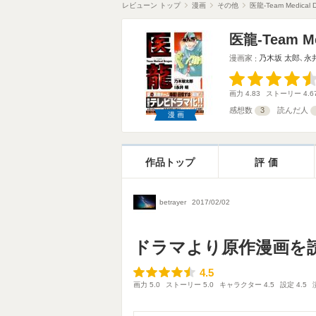
レビューン トップ
漫画
その他
医龍-Team Medical D
医龍-Team Me
漫画家
乃木坂 太郎
､
永
画力
4.83
ストーリー
4.6
感想数
3
読んだ人
漫画
作品トップ
評価
betrayer
2017/02/02
ドラマより原作漫画を
4.5
4.5
画力
5.0
ストーリー
5.0
キャラクター
4.5
設定
4.5