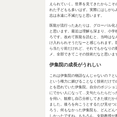
えられていく。世界を見てきたからこそ
れた子どもも多いはず。実際にはしがら
志は永遠に不滅だなと思います。
医龍が流行ったあたりは、グローバル化
と思います。最近は理解も深まり、小学
ろです。改めて医龍を読むと、当時はな
け入れられそうだなーと感じられます。
ら当たり前だけれど、それでもかなりの
メ、全部できてこその技術だなと思いま
伊集院の成長がうれしい
これは伊集院の物語なんじゃないの？と
という権力に媚びることなく技術だけで
とを恐れていた伊集院。自分のポジショ
にでかい人になって…文句たらたらだっ
を伺い、観察し自己分析してきた彼だか
ました。後ろを向こうとするたび見せつ
ろう。何もなかった伊集院も、どんどん
しかったですね。もちろん、女助教授が