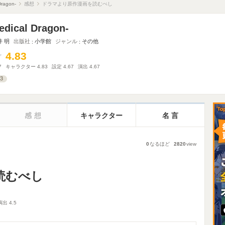
ragon-
感想
ドラマより原作漫画を読むべし
dical Dragon-
井 明
出版社
小学館
ジャンル
その他
4.83
4.83
7
キャラクター
4.83
設定
4.67
演出
4.67
3
感想
キャラクター
名言
0
なるほど
2820
view
読むべし
演出
4.5