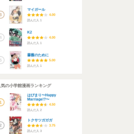
マイガール
3
4.00
読んだ人
1
K2
4
4.00
読んだ人
1
薔薇のために
5
5.00
読んだ人
1
人気の小学館漫画ランキング
はぴまり〜Happy
Marriage!?〜
1
4.50
読んだ人
2
トクサツガガガ
2
3.75
読んだ人
3