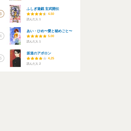
ふしぎ遊戯 玄武開伝
3
4.50
読んだ人
1
あい・ひめ〜愛と秘めごと〜
4
5.00
読んだ人
1
坂道のアポロン
5
4.25
読んだ人
2