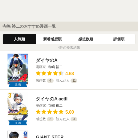
寺嶋 裕二のおすすめ漫画一覧
人気順
新着感想順
感想数順
評価順
4件の検索結果
ダイヤのA
漫画家
寺嶋 裕二
4.63
感想数
4
読んだ人
11
漫画
ダイヤのA actII
漫画家
寺嶋 裕二
5.00
感想数
2
読んだ人
3
漫画
GIANT STEP