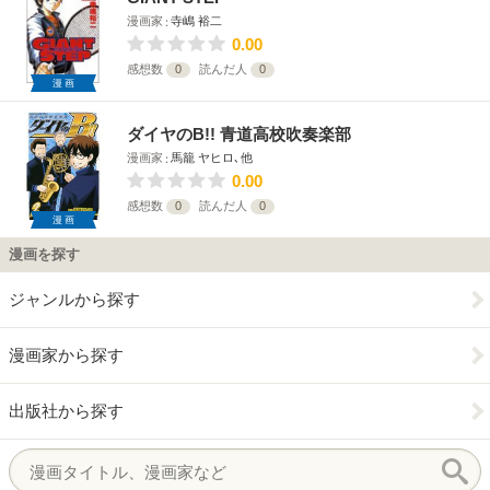
漫画家
寺嶋 裕二
0.00
感想数
0
読んだ人
0
漫画
ダイヤのB!! 青道高校吹奏楽部
漫画家
馬籠 ヤヒロ､他
0.00
感想数
0
読んだ人
0
漫画
漫画を探す
ジャンルから探す
漫画家から探す
出版社から探す