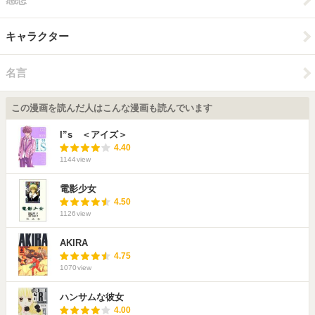
キャラクター
名言
この漫画を読んだ人はこんな漫画も読んでいます
I”s ＜アイズ＞
4.40
1144
view
電影少女
4.50
1126
view
AKIRA
4.75
1070
view
ハンサムな彼女
4.00