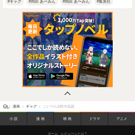
ギャグ
岡田 あーみん
岡田 あ〜みん
集英社
レビューン トップ
漫画
ギャグ
こいつら100％伝説
小説
漫画
映画
ドラマ
アニメ
ホーム
レビューンとは？