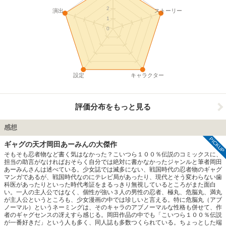
2
演出
ストーリー
1
0
設定
キャラクター
評価分布をもっと見る
感想
PICKUP
ギャグの天才岡田あーみんの大傑作
そもそも忍者物など書く気はなかった？こいつら１００％伝説のコミックスに、
担当の助言がなければおそらく自分では絶対に書かなかったジャンルと筆者岡田
あーみんさんは述べている。少女誌では滅多にない、戦国時代の忍者物のギャグ
マンガであるが、戦国時代なのにテレビ局があったり、現代とそう変わらない歯
科医があったりといった時代考証をまるっきり無視しているところがまた面白
い。一人の主人公ではなく、個性が強い３人の男性の忍者、極丸、危脳丸、満丸
が主人公というところも、少女漫画の中では珍しいと言える。特に危脳丸（アブ
ノーマル）というネーミングは、そのキャラのアブノーマルな性格も併せて、作
者のギャグセンスの冴えすら感じる。岡田作品の中でも「こいつら１００％伝説
が一番好きだ」という人も多く、同人誌も多数つくられている。ちょっとした端