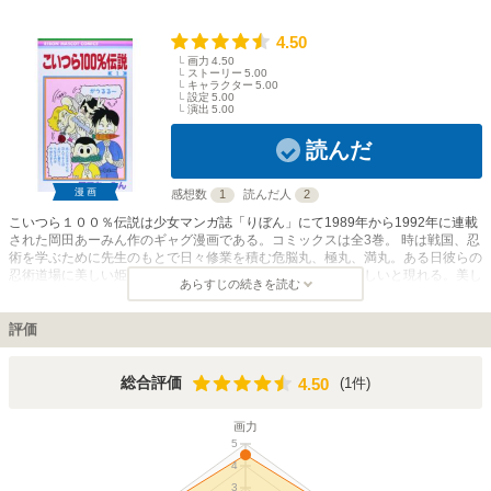
4.50
画力
4.50
ストーリー
5.00
キャラクター
5.00
設定
5.00
演出
5.00
読んだ
漫画
感想数
1
読んだ人
2
こいつら１００％伝説は少女マンガ誌「りぼん」にて1989年から1992年に連載
された岡田あーみん作のギャグ漫画である。コミックスは全3巻。 時は戦国、忍
術を学ぶために先生のもとで日々修業を積む危脳丸、極丸、満丸。ある日彼らの
忍術道場に美しい姫が刺客から命を狙われ身をかくまってほしいと現れる。美し
あらすじの続きを読む
い姫に一目惚れした彼らはすぐさま快諾、しかし問題児である3人は毎回ドタバ
タを繰り広げ、先生の手にも負えないほど。そんな彼らの面白おかしい日常の物
語である。ストーリーが進むにつれてターミネーター、ねえや、男好きシスター
評価
ズ、ニセ商売屋など個性的なキャラクターも頻繁に登場し、なかには敵やライバ
ルもいるがストーリーが進むにつれて作品に欠かせない登場人物達になってい
く。基本的にギャグ漫画ではあるが姫と3人（のちにターミネーター、貴佐光も
4.50
総合評価
(1件)
4.50
加わる）との恋愛模様も同時に進んでいくラブストーリー要素も含まれており青
春描写も随所に見られる。
画力
5
4
3