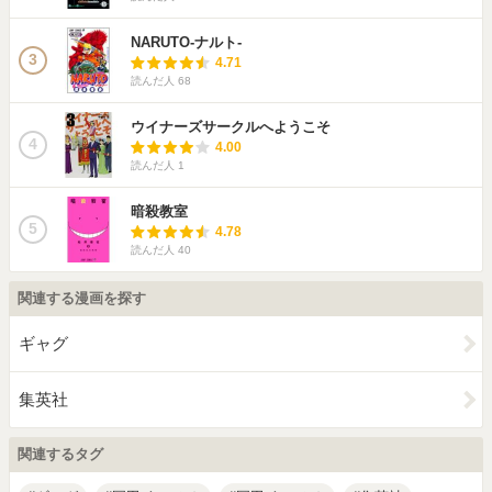
NARUTO-ナルト-
3
4.71
読んだ人
68
ウイナーズサークルへようこそ
4
4.00
読んだ人
1
暗殺教室
5
4.78
読んだ人
40
関連する漫画を探す
ギャグ
集英社
関連するタグ