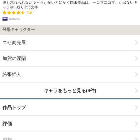
役も忘れられないキャラが多いとにかく岡田作品は、一コマ二コマしか出ないキ
ャラや...
残り
355
文字
4.5
tamama
登場キャラクター
ニセ商売屋
加賀の淫蘭
誇張婦人
キャラをもっと見る(8件)
作品トップ
評価
感想