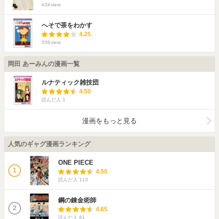
434
view
へそで茶をわかす
4.25
556
view
岡田 あーみんの漫画一覧
ルナティック雑技団
4.50
読んだ人
1
漫画をもっと見る
人気のギャグ漫画ランキング
ONE PIECE
1
4.50
読んだ人
113
鋼の錬金術師
2
4.65
読んだ人
61