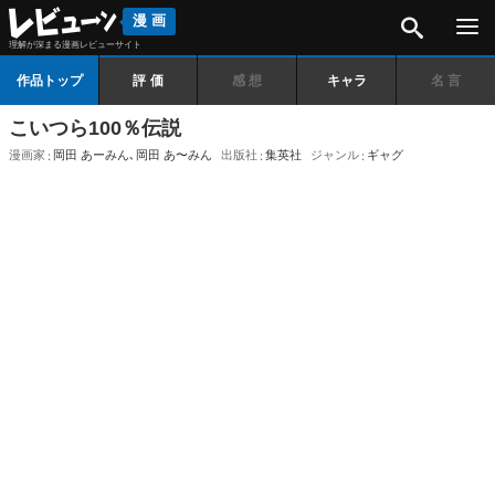
検索
漫画
理解が深まる漫画レビューサイト
作品トップ
評価
感想
キャラ
名言
こいつら100％伝説
漫画家
岡田 あーみん
､
岡田 あ〜みん
出版社
集英社
ジャンル
ギャグ