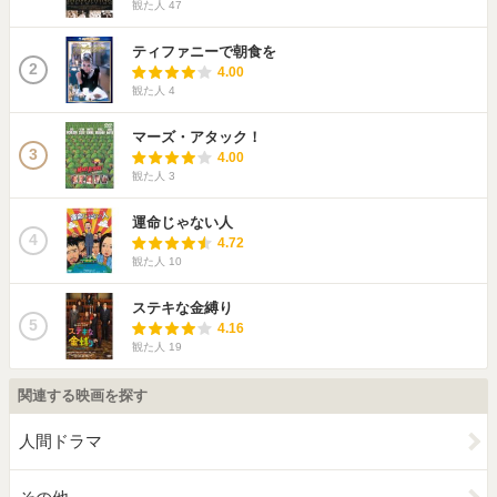
観た人
47
ティファニーで朝食を
2
4.00
観た人
4
マーズ・アタック！
3
4.00
観た人
3
運命じゃない人
4
4.72
観た人
10
ステキな金縛り
5
4.16
観た人
19
関連する映画を探す
人間ドラマ