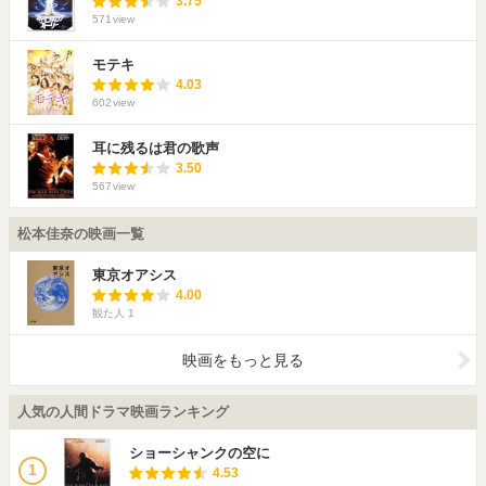
3.75
571
view
モテキ
4.03
602
view
耳に残るは君の歌声
3.50
567
view
松本佳奈の映画一覧
東京オアシス
4.00
観た人
1
映画をもっと見る
人気の人間ドラマ映画ランキング
ショーシャンクの空に
1
4.53