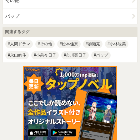
その他
バップ
関連するタグ
人間ドラマ
その他
松本佳奈
加瀬亮
小林聡美
永山絢斗
小泉今日子
市川実日子
バップ