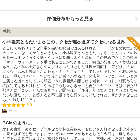
評価分布をもっと見る
感想
PICKUP
小林聡美ともたいまさこの、クセが無さ過ぎてクセになる世界
どこにでもありそうな日常を描いた映画ではあるけれど・・・『かもめ食堂』の
大ファンになってからというもの、小林聡美さんともたいまさこさんコンビの映
画を一つずつじっくり味わうように制覇しようと決め、この度めでたくこの映画
『マザーウォーター』を手に取ることができました。映画が始まって１秒後には
もう、あの私の大好きなのんびりゆったりとした世界が画面中に広がり、「やっ
ぱり今回も私を裏切らないわぁ～！」とニヤニヤしてしまいました。小林聡美演
じる一見サバサバとしていて冷たい感じがするバーの店主・セツコ、もたいまさ
こ演じる淡々としていて頑固そうな雰囲気を醸し出す老女・マコト。相変わらず
の設定ではあるけれど、やっぱこうじゃなきゃ！と再びニヤニヤ。そばに居た旦
那さんに「コレ、どんな映画？」と聞かれ、「多分、別になんにもどうにもなら
ない映画だよ。」と答えると不思議そうな顔をしていたけれど、何か大きなこと
も小...
残り
1411
文字
5.0
フーコ
BGMのように。
かもめ食堂、めがね、プールなど小林聡美さん、もたいさん好きなら多分外さず
に観るはずだと思います。それぞれのテーマがあるとしたら今回は「母なる水」
とでも言えるでしょうか。京都を舞台としていますが、京都と水、意外と深い関