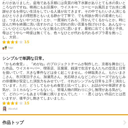
わりがありました。盆地である京都には良質の地下水脈がありとても水の良いと
ころなのですね。映画にもお豆腐や、ウイスキー、コーヒーお風呂までお水に感
謝せざるを得ない生活をしている人達が出てきます。その中でもたいさん演じる
おひとりさまの理想形ともいえる静かで丁寧で、でも何故か周りの若者たちに
は、つまんないやつだね！とか、一度溺れてみろ、浮かんでくるからとか。時に
淀んだ時を綺麗に洗い流すかのように切れの良い言葉を投げかける。あんなかっ
こいいひとになれたらいいなと観るたびに思います。最初に出てくる母と子供。
母はどうやら一時姿は無くても、色々なひとが代わる代わるポプラ君を抱っこ
し、大切...
3.5
hapi
シンプルで単調な日常。
『かもめ食堂』、『めがね』のプロジェクトチームが制作した、京都を舞台にし
た作品。ウイスキーバー、喫茶店、豆腐屋、銭湯で生活する人たちの交流と日常
を描いていて、大きな事件などは全く起こりません。小林聡美さん、もたいまさ
こさん、市川実日子さん、加瀬亮さん、光石研さんなどこのシリーズでおなじみ
の俳優陣が安定した演技力をみせていて、それがシンプルな日常を上手く演出し
ています。ただ、どうしてもかもめ食堂と比べてしまい、お話がやや単調すぎる
気が。コミカルなシーンもないし、登場人物の関わりに少し無理がある気がし
て、どのシーンもあまり印象に残りませんでした・・・悪くはない作品だとは思
いますが、後半少し飽きてしまいました。
3.5
Alicefull
作品トップ