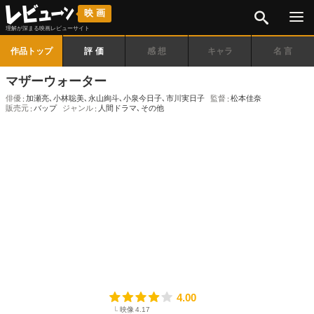
検索
映画
理解が深まる映画レビューサイト
作品トップ
評価
感想
キャラ
名言
マザーウォーター
俳優
加瀬亮
､
小林聡美
､
永山絢斗
､
小泉今日子
､
市川実日子
監督
松本佳奈
販売元
バップ
ジャンル
人間ドラマ
､
その他
4.00
映像
4.17