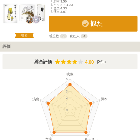
脚本
3.50
キャスト
4.33
音楽
4.33
演出
3.67
観た
映画
感想数
3
観た人
3
評価
4.00
総合評価
(3件)
4.00
映像
5
4
3
2
演出
脚本
1
0
音楽
キャスト