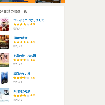
佐々部清の映画一覧
ツレがうつになりまして。
4.32
観た人
17
日輪の遺産
4.75
観た人
2
夕凪の街 桜の国
4.00
観た人
1
出口のない海
3.50
観た人
1
四日間の奇蹟
4.00
観た人
1