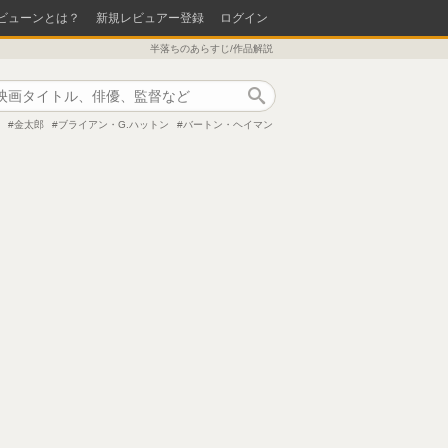
ビューンとは？
新規レビュアー登録
ログイン
半落ちのあらすじ/作品解説
作品検索
金太郎
ブライアン・G.ハットン
バートン・ヘイマン