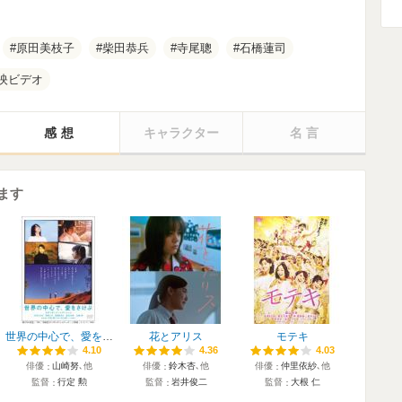
原田美枝子
柴田恭兵
寺尾聰
石橋蓮司
映ビデオ
感想
キャラクター
名言
ます
世界の中心で、愛をさけぶ
花とアリス
モテキ
4.10
4.10
4.36
4.36
4.03
4.03
俳優
山崎努
､他
俳優
鈴木杏
､他
俳優
仲里依紗
､他
監督
行定 勲
監督
岩井俊二
監督
大根 仁