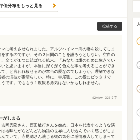
評価分布をもっと見る
投稿する
ーマに考えさせられました。アルツハイマー病の妻を殺してしま
首をするのですが、その２日間のことを語ろうとしない。空白の
き、全てが１つに結ばれる結末。「あなたは誰のために生きてい
多いと思いますが、本当に深く深く色んな事を考えることができ
して、と言われ殺せるのが本当の愛なのでしょうか。理解できな
演者の演技が素晴らしい。特に、寺尾聰。この役にピッタリで
ようです。でももう１度観る勇気はないかもしれません。
42
view
325
文字
ーがしまる
、吉岡秀隆さん、西田敏行さんを始め、日本を代表するような演
ーは地味ながらどんどん物語の世界に入り込んでいく感じがしま
込んでいて、寺尾聰さん演じる梶の気分に感情移入してしまって