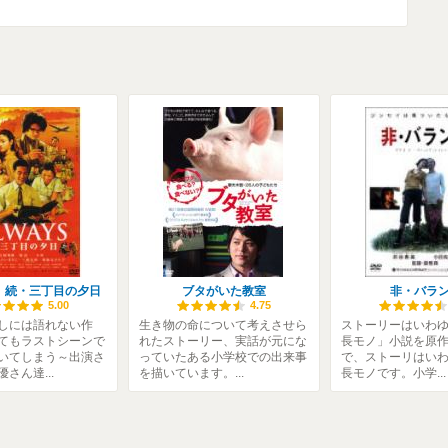
S 続・三丁目の夕日
ブタがいた教室
非・バラ
5.00
4.75
しには語れない作
生き物の命について考えさせら
ストーリーはいわ
てもラストシーンで
れたストーリー、実話が元にな
長モノ」小説を原
いてしまう～出演さ
っていたある小学校での出来事
で、ストーリはい
さん達...
を描いています。...
長モノです。小学...