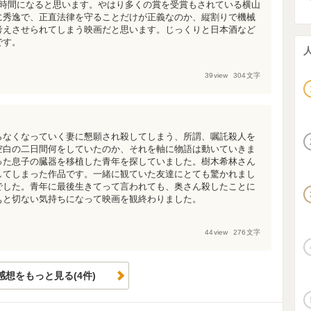
2時間になると思います。やはり多くの賞を受賞もされている横山
に秀逸で、正直法律を守ることだけが正義なのか、縦割りで機械
考えさせられてしまう映画だと思います。じっくりと日本酒など
です。
39
view
304
文字
らなくなっていく妻に懇願され殺してしまう、所謂、嘱託殺人を
空白の二日間何をしていたのか、それを軸に物語は動いていきま
った息子の臓器を移植した青年を探していました。樹木希林さん
してしまった作品です。一緒に観ていた友達にとても驚かれまし
でした。青年に最後生きてって言われても、奥さん殺したことに
ぁと切ない気持ちになって映画を観終わりました。
44
view
276
文字
感想をもっと見る(4件)