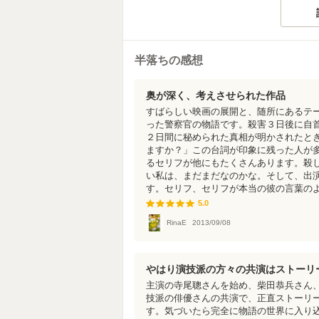
半落ちの感想
奥が深く、考えさせられた作品
すばらしい映画の展開と、随所にあるテ
った警察官の物語です。殺害３日後に自
２日間に秘められた真相が明かされたと
ますか？」この台詞が印象に残った人が
るセリフが他にもたくさんあります。殺
い私は、まだまだなのかな。そして、出
す。セリフ、セリフが本当の彼の言葉の
5.0
5.0
RinaE
2013/09/08
やはり演技派の方々の共演はストーリ
主演の寺尾聰さんを始め、柴田恭兵さん
技派の俳優さんの共演で、正直ストーリ
す。気づいたら完全に物語の世界に入り