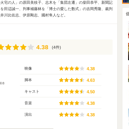
「火宅の人」の原田美枝子、志木を「集団左遷」の柴田恭平、新聞記
司を田辺誠一、判事補藤林を「博士の愛した数式」の吉岡秀隆、裁判
、井川比佐志、伊原剛志、國村隼人など。
4.38
4.38
(4件)
4.38
映像
4.38
4.63
脚本
4.63
脚本
4.50
キャスト
4.50
4.38
音楽
4.38
4.38
演出
4.38