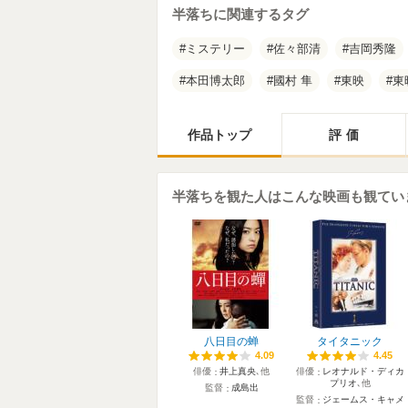
半落ちに関連するタグ
ミステリー
佐々部清
吉岡秀隆
本田博太郎
國村 隼
東映
東
作品トップ
評価
半落ちを観た人はこんな映画も観てい
八日目の蝉
タイタニック
4.09
4.09
4.45
4.45
俳優
井上真央
､他
俳優
レオナルド・ディカ
プリオ
､他
監督
成島出
監督
ジェームス・キャメ