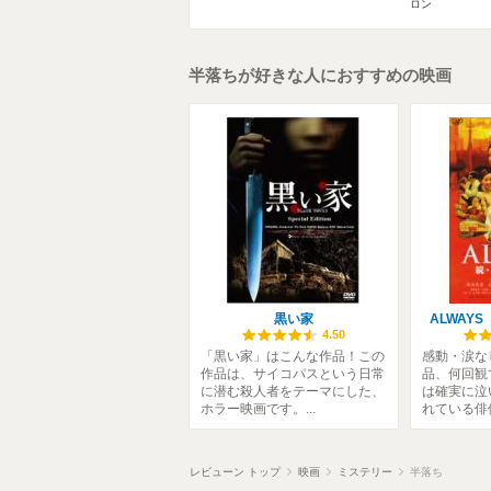
ロン
半落ちが好きな人におすすめの映画
黒い家
ALWAY
4.50
「黒い家」はこんな作品！この
感動・涙な
作品は、サイコパスという日常
品、何回観
に潜む殺人者をテーマにした、
は確実に泣
ホラー映画です。...
れている俳優
レビューン トップ
映画
ミステリー
半落ち