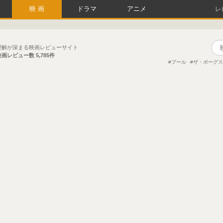
映画
ドラマ
アニメ
レ
理解が深まる映画レビューサイト
映画レビュー数
5,785件
プール
ザ・ポーグス