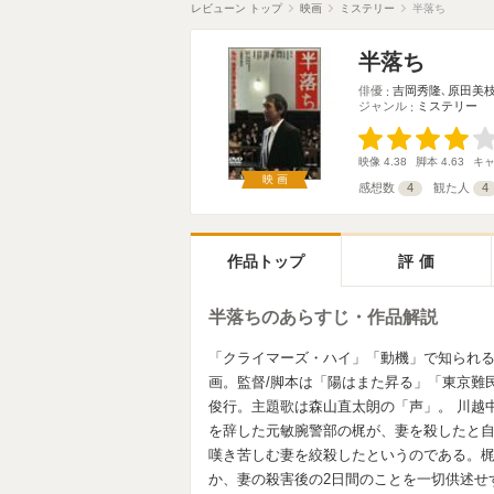
レビューン トップ
映画
ミステリー
半落ち
半落ち
俳優
吉岡秀隆
､
原田美
ジャンル
ミステリー
映像
4.38
脚本
4.63
キ
映画
感想数
4
観た人
4
作品トップ
評価
半落ちのあらすじ・作品解説
「クライマーズ・ハイ」「動機」で知られる
画。監督/脚本は「陽はまた昇る」「東京難
俊行。主題歌は森山直太朗の「声」。 川越
を辞した元敏腕警部の梶が、妻を殺したと
嘆き苦しむ妻を絞殺したというのである。
か、妻の殺害後の2日間のことを一切供述せず