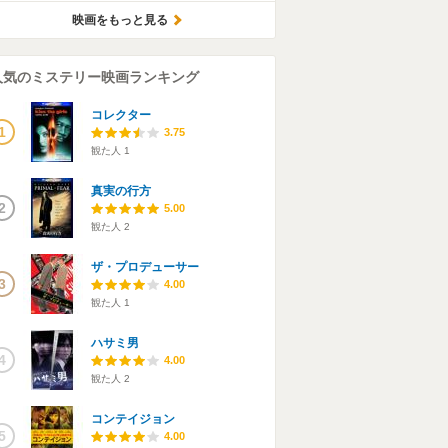
映画をもっと見る
人気のミステリー映画ランキング
コレクター
1
3.75
観た人
1
真実の行方
2
5.00
観た人
2
ザ・プロデューサー
3
4.00
観た人
1
ハサミ男
4
4.00
観た人
2
コンテイジョン
5
4.00