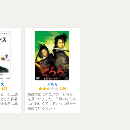
ンス
どろろ
4.75
2.50
ゆる「自己成
映画の前にアニメの「どろろ」
作とした作品
を見ていました。子供のどろろ
わゆる自己成
はかわいくて、でも心に何かを
秘めているという...