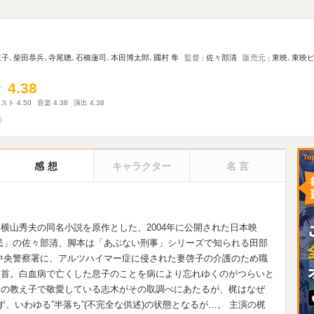
枝子
､
柴田恭兵
､
寺尾聰
､
石橋蓮司
､
本田博太郎
､
國村 隼
監督
佐々部清
販売元
東映
､
東映
4.38
4.38
ャスト
4.50
音楽
4.38
演出
4.38
感想
キャラクター
名言
横山秀夫の同名小説を原作とした、2004年に公開された日本映
民」の佐々部清、脚本は「あぶない刑事」シリーズで知られる田部
中央警察署に、アルツハイマー症に侵された妻啓子の介護のため職
自首。白血病で亡くした息子のことを病により忘れゆくのがつらいと
梶の教え子で敬愛している志木がその取調べにあたるが、梶はなぜ
、いわゆる”半落ち”(不完全な供述)の状態となるが…。 主演の梶