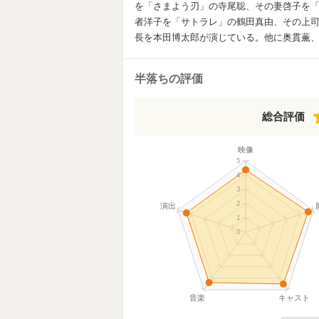
を「さまよう刃」の寺尾聡、その妻啓子を
者洋子を「サトラレ」の鶴田真由、その上
長を本田博太郎が演じている。他に奥貫薫
半落ちの評価
総合評価
映像
5
4
3
2
演出
1
0
音楽
キャスト