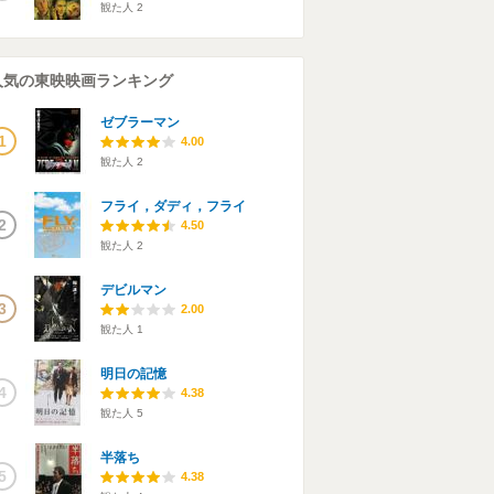
観た人
2
人気の東映映画ランキング
ゼブラーマン
1
4.00
観た人
2
フライ，ダディ，フライ
2
4.50
観た人
2
デビルマン
3
2.00
観た人
1
明日の記憶
4
4.38
観た人
5
半落ち
5
4.38