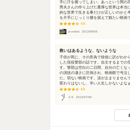
手に汗を握ってしまい、あっという間の
秀夫さんの作り上げた重厚な世界は本当
的な世界で生きる事だけが正しいのかと
を片手にじっくり腰を据えて観たい映画
4.5
4.5
yt-united
2013/09/04
救いはあるような、ないような
子供が死に、その所為で徐徐に訳がわか
した現役警部の話です。自主するまでの
す。警部は空白の二日間、自分の亡くな
の演技の凄さに圧倒され、映画館で号泣
た。切ない映画です。涙が止まりません
変わりはないし、辛い人生しかないよな
4.5
4.5
３８
2013/07/09