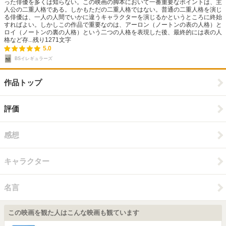
った俳優を多くは知らない。この映画の脚本において一番重要なポイントは、主
人公の二重人格である。しかもただの二重人格ではない。普通の二重人格を演じ
る俳優は、一人の人間でいかに違うキャラクターを演じるかというところに終始
すればよい。しかしこの作品で重要なのは、アーロン（ノートンの表の人格）と
ロイ（ノートンの裏の人格）という二つの人格を表現した後、最終的には表の人
格など存...
残り
1271
文字
5.0
BSイレギュラーズ
作品トップ
評価
感想
キャラクター
名言
この映画を観た人はこんな映画も観ています