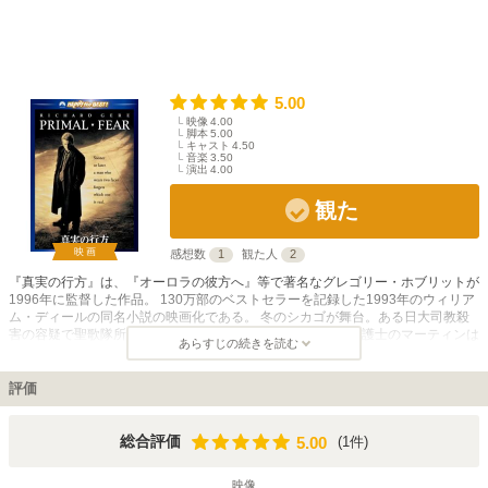
5.00
映像
4.00
脚本
5.00
キャスト
4.50
音楽
3.50
演出
4.00
観た
映画
感想数
1
観た人
2
『真実の行方』は、『オーロラの彼方へ』等で著名なグレゴリー・ホブリットが
1996年に監督した作品。 130万部のベストセラーを記録した1993年のウィリア
ム・ディールの同名小説の映画化である。 冬のシカゴが舞台。ある日大司教殺
害の容疑で聖歌隊所属の青年アーロンが逮捕された。敏腕弁護士のマーティンは
あらすじの続きを読む
名声を得るため、彼の弁護を無償で名乗り出る。しかし殺害時の記憶を失ってい
るアーロンの弁護は容易ではなく…という法廷サスペンス映画。 リチャード・
ギア、エドワード・ノートン共演。製作には、マーティン・スコセッシ映画を多
評価
く手掛けたマイケル・チャップマンが参加した。 エドワード・ノートンは本作
のオーディションで2000人以上の中からアーロン役に抜擢されて映画デビュー
した。また、この演技で第69回アカデミー賞助演男優賞にノミネートされた
5.00
総合評価
(1件)
5.00
が、『ザ・エージェント』のキューバ・グッディング・ジュニアが勝ち取った。
映像