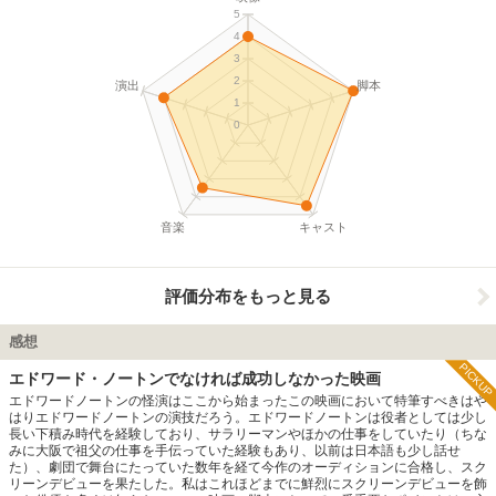
5
4
3
2
演出
脚本
1
0
音楽
キャスト
評価分布をもっと見る
感想
PICKUP
エドワード・ノートンでなければ成功しなかった映画
エドワードノートンの怪演はここから始まったこの映画において特筆すべきはや
はりエドワードノートンの演技だろう。エドワードノートンは役者としては少し
長い下積み時代を経験しており、サラリーマンやほかの仕事をしていたり（ちな
みに大阪で祖父の仕事を手伝っていた経験もあり、以前は日本語も少し話せ
た）、劇団で舞台にたっていた数年を経て今作のオーディションに合格し、スク
リーンデビューを果たした。私はこれほどまでに鮮烈にスクリーンデビューを飾