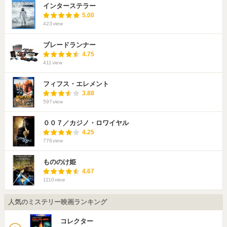
インターステラー
5.00
423
view
ブレードランナー
4.75
411
view
フィフス・エレメント
3.88
597
view
００７／カジノ・ロワイヤル
4.25
776
view
もののけ姫
4.67
1110
view
人気のミステリー映画ランキング
コレクター