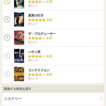
1
3.75
観た人
1
真実の行方
2
5.00
観た人
2
ザ・プロデューサー
3
4.00
観た人
1
ハサミ男
4
4.00
観た人
2
コンテイジョン
5
4.00
観た人
2
関連する映画を探す
ミステリー