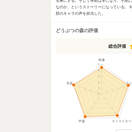
る事にする。そして季節は冬になり、手紙
なのか、というストーリーになっている。 
部のキャラの声を担当した。
どうぶつの森の評価
総合評価
映像
5
4
3
2
音楽
ス
1
0
声優
キャラクター