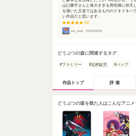
山口勝平さんと偉大すぎる男性陣に仰天し
を描いた王道ではあるもののドキドキハ
い作品だと思います。
5.0
5.0
ein_zwei
2013/06/28
どうぶつの森に関連するタグ
ファミリー
志村錠児
バップ
作品トップ
評価
どうぶつの森を観た人はこんなアニメ