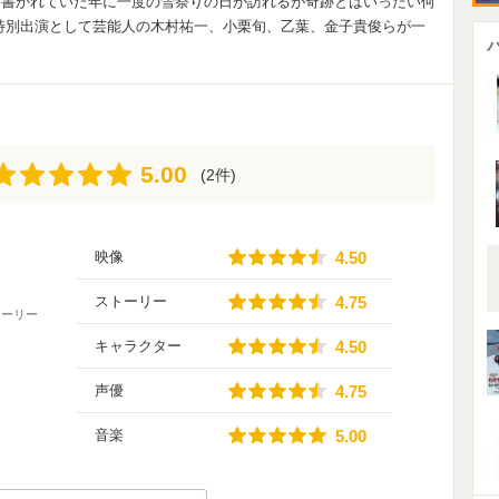
に書かれていた年に一度の雪祭りの日が訪れるが奇跡とはいったい何
特別出演として芸能人の木村祐一、小栗旬、乙葉、金子貴俊らが一
5.00
5.00
(2件)
4.50
映像
4.50
4.75
ストーリー
4.75
トーリー
4.50
キャラクター
4.50
4.75
声優
4.75
5.00
音楽
5.00