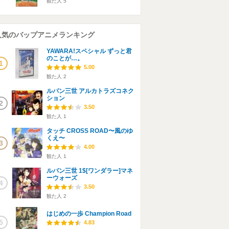
観た人
5
人気のバップアニメランキング
YAWARA!スペシャル ずっと君
のことが…。
1
5.00
観た人
2
ルパン三世 アルカトラズコネク
ション
2
3.50
観た人
1
タッチ CROSS ROAD〜風のゆ
くえ〜
3
4.00
観た人
1
ルパン三世 1$[ワンダラー]マネ
ーウォーズ
4
3.50
観た人
2
はじめの一歩 Champion Road
5
4.83