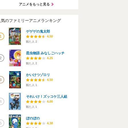
アニメをもっと見る
人気のファミリーアニメランキング
ゲゲゲの鬼太郎
1
4.50
観た人
2
昆虫物語 みなしごハッチ
2
4.25
観た人
2
かいけつゾロリ
3
4.50
観た人
1
それいけ！ズッコケ三人組
4
4.00
観た人
1
ぼのぼの
5
4.38