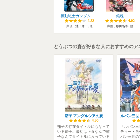
機動戦士ガンダム 逆襲のシャア
銀魂
4.22
4.22
4.92
4.92
声優
池田秀一
､他
声優
杉田智和
､他
どうぶつの森が好きな人におすすめのア
茄子 アンダルシアの夏
4.50
茄子の存在タイトルにもなって
『ルパン三
いる茄子。最初は正直なんで茄
ティー・危
子なんてタイトルに入っている
パン三世の