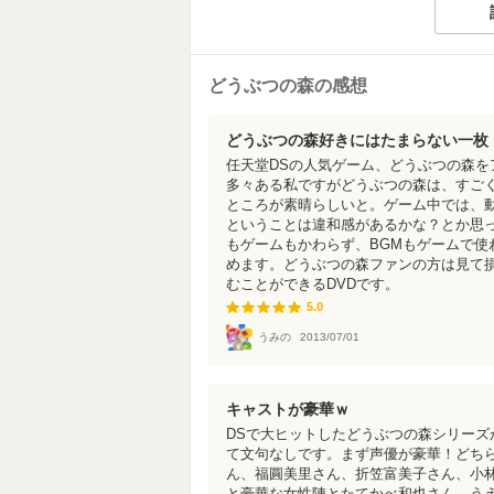
どうぶつの森の感想
どうぶつの森好きにはたまらない一枚
任天堂DSの人気ゲーム、どうぶつの森
多々ある私ですがどうぶつの森は、すご
ところが素晴らしいと。ゲーム中では、
ということは違和感があるかな？とか思
もゲームもかわらず、BGMもゲームで
めます。どうぶつの森ファンの方は見て
むことができるDVDです。
5.0
5.0
うみの
2013/07/01
キャストが豪華ｗ
DSで大ヒットしたどうぶつの森シリーズ
て文句なしです。まず声優が豪華！どち
ん、福圓美里さん、折笠富美子さん、小
と豪華な女性陣とたてかべ和也さん、う