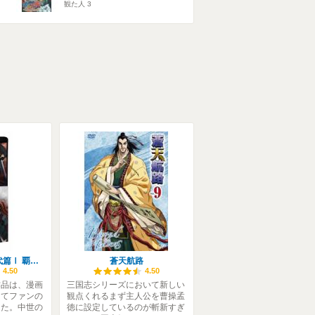
観た人
3
ベルセルク 黄金時代篇Ⅰ 覇王の卵
蒼天航路
4.50
4.50
作品は、漫画
三国志シリーズにおいて新しい
してファンの
観点くれるまず主人公を曹操孟
した。中世の
徳に設定しているのが斬新すぎ