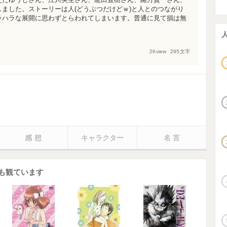
ました。ストーリーは人(どうぶつだけどｗ)と人とのつながり
ラハラな展開に思わずとらわれてしまいます。普通に見て損は無
26
view
295
文字
感想
キャラクター
名言
も観ています