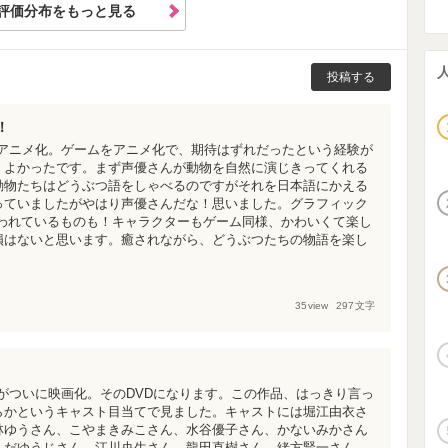
評価分布をもっと見る
投稿する
！
をアニメ化。ゲームをアニメ化で、期待はずれだったという経験が
くよかったです。まず声優さんが動物を自然に演じきってくれる
動物たちはどうぶつ語をしゃべるのですがそれを日本語にかえる
っていましたがやはり声優さんだな！思いました。グラフィック
使われているものも！キャラクターもゲーム同様、かわいくて楽し
損はないと思います。癒されながら、どうぶつたちの物語を楽し
35
view
297
文字
がついに映画化。そのDVDになります。この作品、はっきり言っ
らかというキャスト目当てで見ました。キャストには堀江由衣さ
林ゆうさん、こやまきみこさん、水谷優子さん、かないみかさん
えだゆうじさん、江川央生さん、龍田直樹さん、緒方賢一さん、