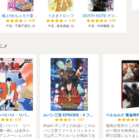
極上!!めちゃモテ委員長
うさぎドロップ
DEATH NOTE-デスノート
4.00
4.00
4.40
4.40
4.56
4.56
声優
千葉千恵巳
､他
声優
坂本真綾
､他
声優
中村獅童
､他
ニメ
ルパン三世 バイバイ・リバティー・危機一発!
ルパン三世 EPISODE：0 ファーストコンタクト
4.50
3.67
世 バイバイ・リバ
#lupin 不二子との出会いこのル
漫画が原作のこの
機一発!』は名作ル
パン三世ファーストコンタクト
の一部分を映画化
アニメーションのキ
では不二子とルパンが初めて出
間で話題になりま