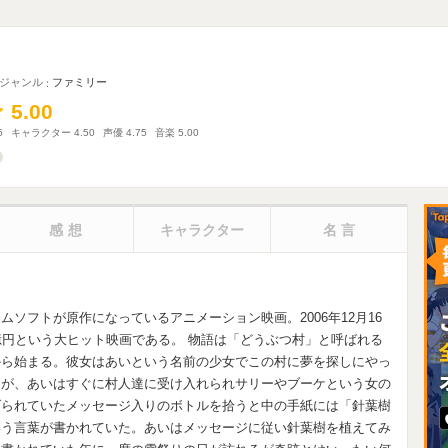
ジャンル
ファミリー
5.00
5.00
5
キャラクター
4.50
声優
4.75
音楽
5.00
感想
キャラクター
名言
ソフトが原作になっているアニメーション映画。2006年12月16
億円という大ヒット映画である。 物語は「どうぶつ村」と呼ばれる
から始まる。彼女はあいという名前の少女でこの村に夢を探しにやっ
たが、あいはすぐに村人達に受け入れられサリーやブーケという女の
げられていたメッセージ入りのボトルを拾うと中の手紙には「針葉樹
いう言葉が書かれていた。あいはメッセージに従い針葉樹を植えてみ