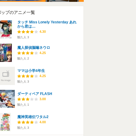
バップのアニメ一覧
タッチ Miss Lonely Yesterday あれ
から君は…
4.30
観た人
3
魔人探偵脳噛ネウロ
4.25
観た人
2
ママは小学4年生
4.25
観た人
3
ダーティペア FLASH
3.00
観た人
1
魔神英雄伝ワタル2
4.00
観た人
3