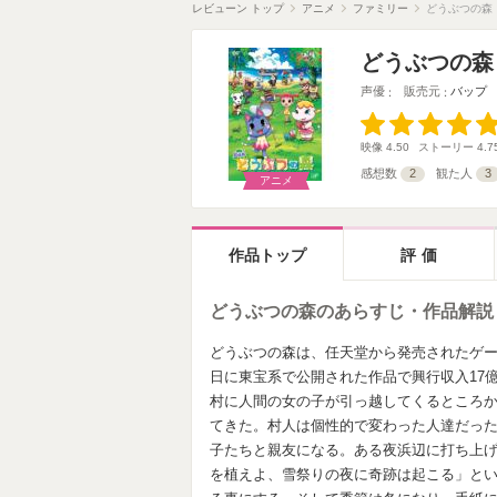
レビューン トップ
アニメ
ファミリー
どうぶつの森
どうぶつの森
声優
販売元
バップ
映像
4.50
ストーリー
4.7
感想数
2
観た人
3
アニメ
作品トップ
評価
どうぶつの森のあらすじ・作品解説
どうぶつの森は、任天堂から発売されたゲーム
日に東宝系で公開された作品で興行収入17
村に人間の女の子が引っ越してくるところ
てきた。村人は個性的で変わった人達だっ
子たちと親友になる。ある夜浜辺に打ち上
を植えよ、雪祭りの夜に奇跡は起こる」と