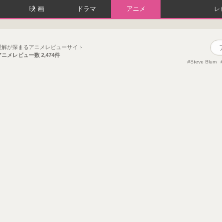
映画
ドラマ
アニメ
レ
理解が深まるアニメレビューサイト
アニメレビュー数
2,474件
Steve Blum