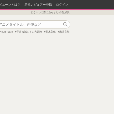
ビューンとは？
新規レビュアー登録
ログイン
どうぶつの森のあらすじ/作品解説
作品検索
Ikuro Sato
宇宙海賊ミトの大冒険
高木美佑
米谷良和