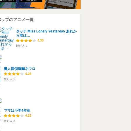
バップのアニメ一覧
タッチ Miss Lonely Yesterday あれか
ら君は…
4.30
観た人
3
魔人探偵脳噛ネウロ
4.25
観た人
2
ママは小学4年生
4.25
観た人
3