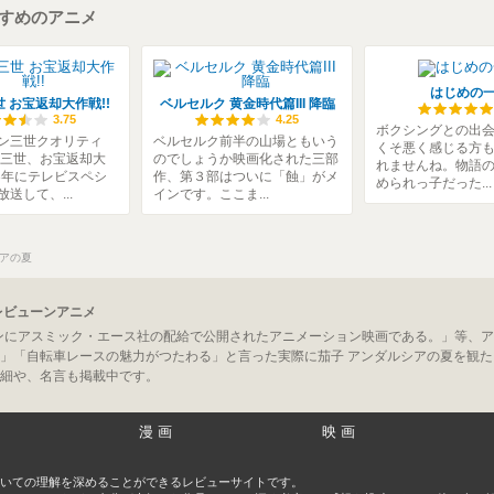
すすめのアニメ
はじめの
 お宝返却大作戦!!
ベルセルク 黄金時代篇III 降臨
3.75
4.25
ボクシングとの出
ン三世クオリティ
ベルセルク前半の山場ともいう
くそ悪く感じる方
ン三世、お宝返却大
のでしょうか映画化された三部
れませんね。物語
03年にテレビスペシ
作、第３部はついに「蝕」がメ
められっ子だった...
送して、...
インです。ここま...
シアの夏
レビューンアニメ
ズンにアスミック・エース社の配給で公開されたアニメーション映画である。」等、ア
」「自転車レースの魅力がつたわる」と言った実際に茄子 アンダルシアの夏を観た
細や、名言も掲載中です。
漫画
映画
いての理解を深めることができるレビューサイトです。