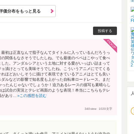
評価分布をもっと見る
投稿する
PICKUP
。最初は正直なんで茄子なんてタイトルに入っているんだろうっ
何の関係もなさそうでしたしね。でも最後のペペはこやって食べ
ました。アンダルシアという土地に対する愛がいっぱい詰まって
ジョ漬けとっても美味そうでしたね。こういうアニメにでてくる
それほどおいしそうに描けて表現できているアニメはとても良い
ペダルなどの影響で知名度も上がった自転車ロードレース。まだ
しかったんじゃないでしょうか！迫力あるレースの描写も素晴らし
のは試合の実況とテレビ画面のような表現！本当にこちらもテレ
あり...
この感想を読む
340
view
1020
文字
ついて、さくっと描いた作品。アニメとは思えないような迫力の