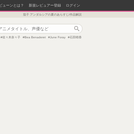
ビューンとは？
新規レビュアー登録
ログイン
茄子 アンダルシアの夏のあらすじ/作品解説
作品検索
佐々木奈々子
Bea Benaderet
June Foray
石田晴香