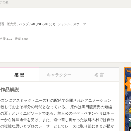
シアの夏
愛香
販売元
バップ
､
VAP,INC(VAP)(D)
ジャンル
スポーツ
声優
4.17
音楽
4.50
感想
キャラクター
名言
・作品解説
シーズンにアスミック・エース社の配給で公開されたアニメーション
比較しておよそ半分の時間となっている。 原作は黒田硫黄氏の短編
アの夏」というエピソードである。主人公のペペ・ペネンヘリはチー
サーから解雇通告を受け、また、道中差し掛かった故郷の村では自分
彼の複雑な思いとプロのレーサーとしてレースに取り組むさまが描か