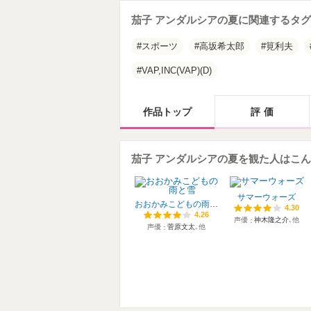
茄子 アンダルシアの夏に関連するタグ
スポーツ
高坂希太郎
筧利夫
VAP,INC(VAP)(D)
作品トップ
評価
茄子 アンダルシアの夏を観た人はこ
サマーウォーズ
おおかみこどもの雨と雪
4.30
4.30
4.26
4.26
声優
神木隆之介
､他
声優
菅原文太
､他