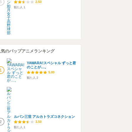
5
2.50
観た人
1
人気のバップアニメランキング
YAWARA!スペシャル ずっと君
のことが…。
1
5.00
観た人
2
ルパン三世 アルカトラズコネクション
2
3.50
観た人
1