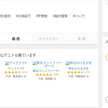
大泉洋
小池栄子
平野稔
緒方愛香
バップ
感想
キャラクター
名言
んなアニメも観ています
デュラララ!!
時をかける少女
東京ゴッドファーザーズ
4.50
4.50
4.73
4.73
4.50
4.50
声優
豊永利行
､他
声優
仲里依紗
､他
声優
岡本綾
､他