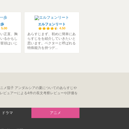
一歩
エルフェンリート
5.00
4.50
会い正直、胸
あらすじまず、初めに簡単にあ
もいるかもし
らすじをを紹介していきたいと
の冒頭はいじ
思います。ベクターと呼ばれる
特殊能力を持つデ...
ニメ茄子 アンダルシアの夏についてのあらすじや
レビュアーによる4件の長文考察レビューや評価を
ドラマ
アニメ