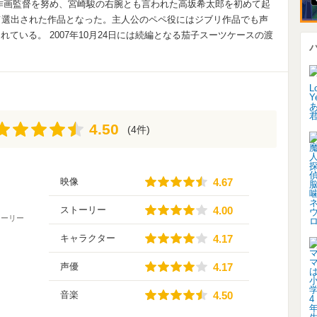
作画監督を努め、宮崎駿の右腕とも言われた高坂希太郎を初めて起
て選出された作品となった。主人公のペペ役にはジブリ作品でも声
ている。 2007年10月24日には続編となる茄子スーツケースの渡
4.50
4.50
(4件)
4.67
映像
4.67
4.00
ストーリー
4.00
トーリー
4.17
キャラクター
4.17
4.17
声優
4.17
4.50
音楽
4.50