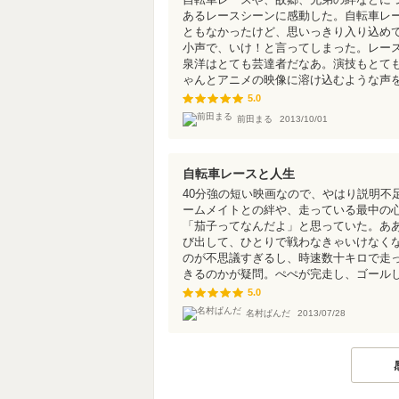
あるレースシーンに感動した。自転車レ
ともなかったけど、思いっきり入り込め
小声で、いけ！と言ってしまった。レー
泉洋はとても芸達者だなあ。演技もとて
ゃんとアニメの映像に溶け込むような声
5.0
5.0
前田まる
2013/10/01
自転車レースと人生
40分強の短い映画なので、やはり説明不
ームメイトとの絆や、走っている最中の
「茄子ってなんだよ」と思っていた。あ
び出して、ひとりで戦わなきゃいけなく
のが不思議すぎるし、時速数十キロで走
きるのかが疑問。ぺぺが完走し、ゴール
5.0
5.0
名村ぱんだ
2013/07/28