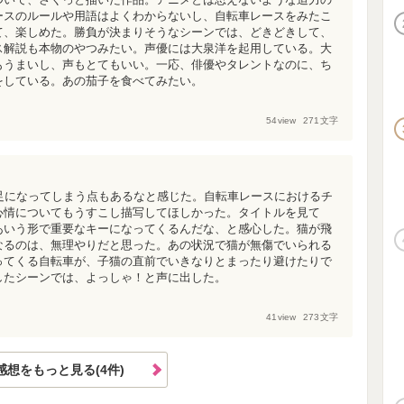
ースのルールや用語はよくわからないし、自転車レースをみたこ
て、楽しめた。勝負が決まりそうなシーンでは、どきどきして、
ス解説も本物のやつみたい。声優には大泉洋を起用している。大
もうまいし、声もとてもいい。一応、俳優やタレントなのに、ち
をしている。あの茄子を食べてみたい。
54
view
271
文字
足になってしまう点もあるなと感じた。自転車レースにおけるチ
心情についてもうすこし描写してほしかった。タイトルを見て
あいう形で重要なキーになってくるんだな、と感心した。猫が飛
なるのは、無理やりだと思った。あの状況で猫が無傷でいられる
ってくる自転車が、子猫の直前でいきなりとまったり避けたりで
したシーンでは、よっしゃ！と声に出した。
41
view
273
文字
感想をもっと見る(4件)