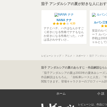
茄子 アンダルシアの夏が好きな人にお
NANA ナナ
ルパン三世
4.33
ナナとハチ、ハチはなんかすご
安定のルパ
く好きになる性格でナナもなん
ー？ ルパ
か好きになる性格だった。ハチ
作戦は20
は流されやすいけ...
ャルとして放
レビューン トップ
アニメ
スポーツ
茄子 アンダル
茄子 アンダルシアの夏のあらすじ・作品解説なら
「茄子アンダルシアの夏は2003年の夏休みシー
作品解説はもちろん、「自転車レースと人生」「牛
閲覧できます。登場キャラクターのプロフィール詳
ホーム
小説
レビューンは、作品につ