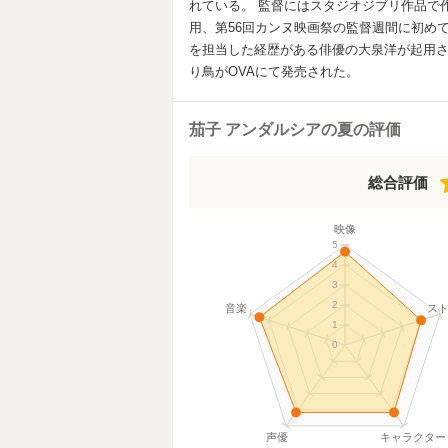
れている。 監督にはスタジオジブリ作品で
用、第56回カンヌ映画祭の監督週間に初め
を担当した経歴がある俳優の大泉洋が起用され
り鳥がOVAにて発売された。
茄子 アンダルシアの夏の評価
総合評価
映像
5
4
3
2
音楽
ス
1
0
声優
キャラクター