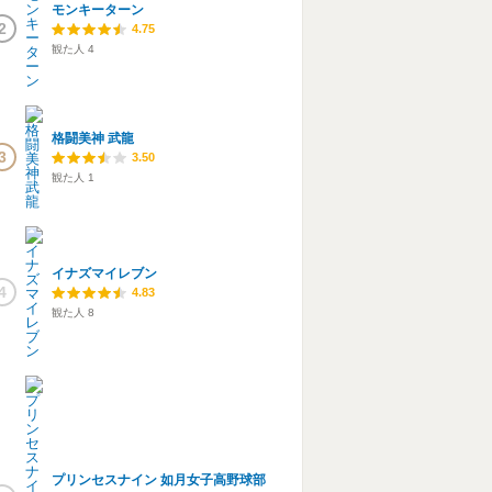
モンキーターン
2
4.75
観た人
4
格闘美神 武龍
3
3.50
観た人
1
イナズマイレブン
4
4.83
観た人
8
プリンセスナイン 如月女子高野球部