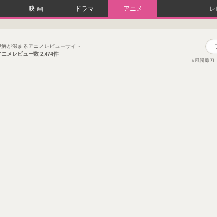
映画
ドラマ
アニメ
レ
理解が深まるアニメレビューサイト
アニメレビュー数
2,474件
風間勇刀