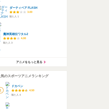
ダーティペア FLASH
3.00
観た人
1
魔神英雄伝ワタル2
4.00
観た人
3
アニメをもっと見る
人気のスポーツアニメランキング
ドカベン
1
4.50
観た人
4