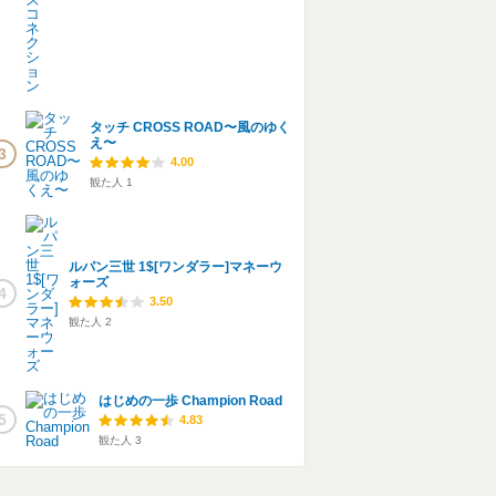
タッチ CROSS ROAD〜風のゆく
え〜
3
4.00
観た人
1
ルパン三世 1$[ワンダラー]マネーウ
ォーズ
4
3.50
観た人
2
はじめの一歩 Champion Road
5
4.83
観た人
3