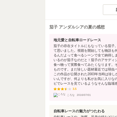
茄子 アンダルシアの夏の感想
地元愛と自転車ロードレース
茄子の存在タイトルにもなっている茄子
て思いました。視聴を開始しても物語も
るんだよって食べるシーンで全て納得し
いるのが茄子なのだと！茄子のアサディ
食べ物って実際食べてみたくなります。
ものです。まだ珍しい題材最近では弱虫
この作品が公開された2003年当時は珍
いんですが、何よりも私がお気に入りな
ビでレースを見ているようなそんな臨場感が
3.5
3.5
ころな
2016/07/01
自転車レースの魅力がつたわる
自転車レースや、故郷、兄弟の絆などに