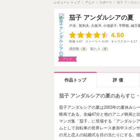
レビューン トップ
アニメ
スポーツ
茄子 アンダル
茄子 アンダルシアの夏
声優
筧利夫
､
大泉洋
､
小池栄子
､
平野稔
､
緒方
4.50
4.50
映像
4.67
ストーリー
4.00
キャラクター
4.17
感想数
4
観た人
4
アニメ
作品トップ
評価
茄子 アンダルシアの夏のあらすじ
茄子アンダルシアの夏は2003年の夏休み
映画である。全編47分と他のアニメ映画と
マンガ集「茄子」に登場する「アンダルシ
ムとして自転車の世界レース参加中スポン
の兄と恋人の結婚式を目の当たりにする。