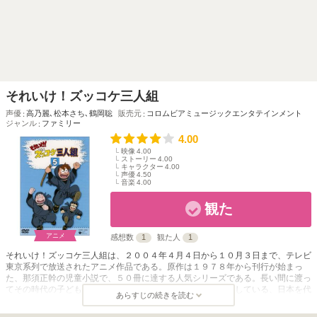
それいけ！ズッコケ三人組
声優
高乃麗
､
松本さち
､
鶴岡聡
販売元
コロムビアミュージックエンタテインメント
ジャンル
ファミリー
4.00
映像
4.00
ストーリー
4.00
キャラクター
4.00
声優
4.50
音楽
4.00
観た
アニメ
感想数
1
観た人
1
それいけ！ズッコケ三人組は、２００４年４月４日から１０月３日まで、テレビ
東京系列で放送されたアニメ作品である。原作は１９７８年から刊行が始まっ
た、那須正幹の児童小説で、５０冊に達する人気シリーズである。長い間に渡っ
てその時代の子どもたちに愛され、多くの児童文学賞を受賞している、日本を代
あらすじの続きを読む
表する名作の一つといえる作品である。 中国地方のとある町を舞台に、個性の
違う３人の小学校６年生、行動力があるけれどはやとちりの小柄なハチベイと、