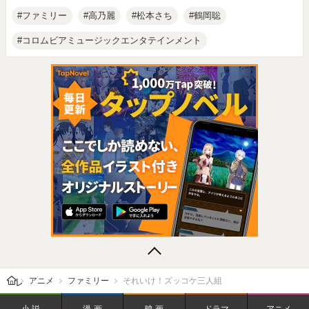
ファミリー
高乃麗
松本さち
鶴岡聡
コロムビアミュージックエンタテインメント
レビューン トップ
アニメ
ファミリー
それいけ！ズッコケ三人組