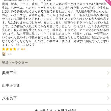
漫画、絵本、アニメ、映画、子供たちに人気の理由とは？ズッコケ3人組の6年
生は、ハチベエ、ハカセ、モーちゃんを中心に描かれた楽しい作品で、小学生に
は楽しめる要素がたくさんある作品であると思います。3人組のモデルとなった
のが、ハチベエは、吉本直志郎。ハカセは作者自身。モーちゃんは広島で本屋を
やっている同級生だと言われています。何度もアニメ化されている大人気作品で
す。私は知りませんでしたが、友人によると、映画化やドラマ化もされているよ
うで、この作品の人気ぶりにかなり驚いていました。それだけ、たくさんの方に
見られ、良い評価を受けたからこそ、映画化、ドラマ化、アニメ化されているの
でしょう。私も実際に見ていてとても楽しめました。特徴としては、一話完結と
いうかなり見やすい印象を受けましたし、見忘れたとしても次回から話が分から
なくなることなどなかったので、小学生や子供には、見やすい展開だったと思い
ます。ク...
残り
1242
文字
4.0
りか
登場キャラクター
奥田三吉
山中正太郎
八谷良平
キャラをもっと見る(6件)