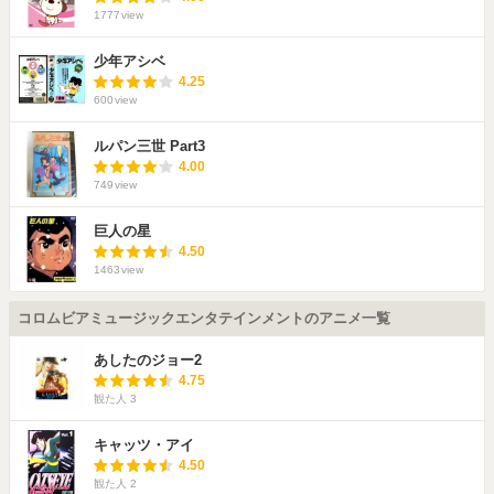
1777
view
少年アシベ
4.25
600
view
ルパン三世 Part3
4.00
749
view
巨人の星
4.50
1463
view
コロムビアミュージックエンタテインメントのアニメ一覧
あしたのジョー2
4.75
観た人
3
キャッツ・アイ
4.50
観た人
2