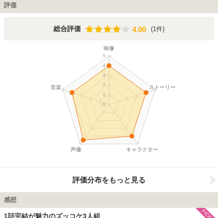
考えることが得意だけど慎重すぎるメガネのハカセ、気が弱いけどけどやさしい
評価
ぽっちゃり型のモーちゃんの３人が繰り広げる物語である。身近な話題から思い
がけない大冒険まで、つぎつぎに巻き起こる事件を、ずっこけながらも３人の持
ち前の前向きな元気さと、熱い友情で困難に立ち向かい解決していく。涙あり、
4.00
総合評価
(1件)
4.00
笑いあり、ドタバタありの展開で、大人も子どもも楽しめる作品となっている。
ＤＶＤは、２００４年から２００５年にかけて、全７巻が発売されている。
映像
5
4
3
2
音楽
ストーリー
1
0
声優
キャラクター
評価分布をもっと見る
感想
PICKUP
1話完結が魅力のズッコケ3人組