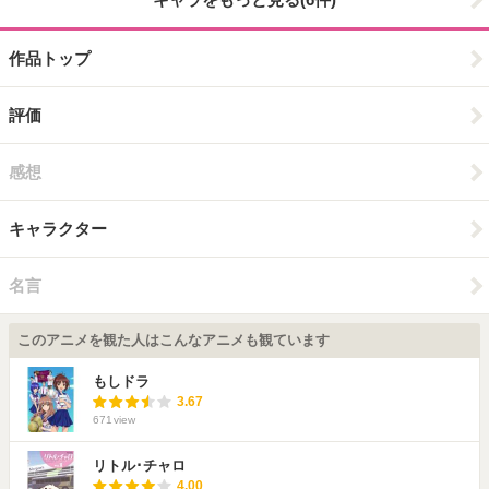
作品トップ
評価
感想
キャラクター
名言
このアニメを観た人はこんなアニメも観ています
もしドラ
3.67
671
view
リトル･チャロ
4.00