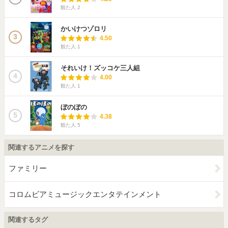
観た人
2
かいけつゾロリ
3
4.50
観た人
1
それいけ！ズッコケ三人組
4
4.00
観た人
1
ぼのぼの
5
4.38
観た人
5
関連するアニメを探す
ファミリー
コロムビアミュージックエンタテインメント
関連するタグ