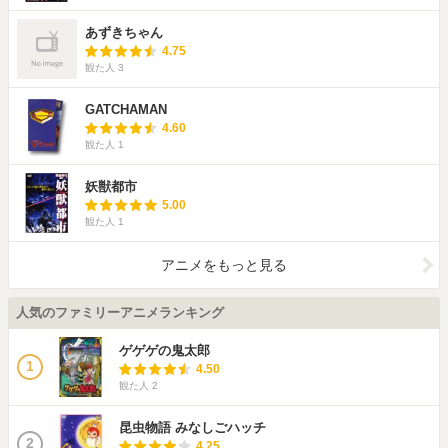
あずきちゃん
4.75
観た人
3
GATCHAMAN
4.60
観た人
1
妖獣都市
5.00
観た人
1
アニメをもっと見る
人気のファミリーアニメランキング
ゲゲゲの鬼太郎
1
4.50
観た人
2
昆虫物語 みなしごハッチ
2
4.25