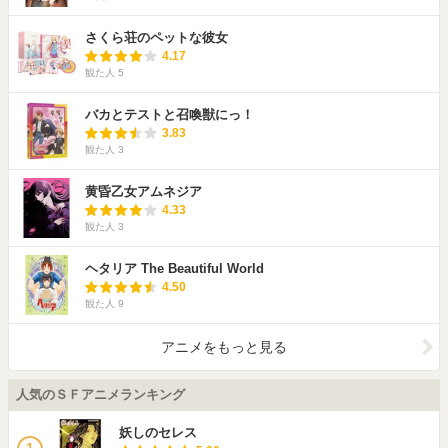
さくら荘のペットな彼女
4.17
観た人
5
バカとテストと召喚獣にっ！
3.83
観た人
3
黄昏乙女アムネジア
4.33
観た人
3
ヘタリア The Beautiful World
4.50
観た人
9
アニメをもっと見る
人気のＳＦアニメランキング
妖しのセレス