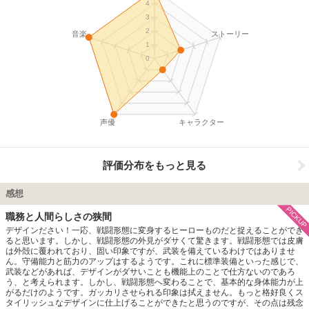
4
3
2
音楽
ストーリー
1
0
声優
キャラクター
評価分布をもっと見る
感想
PICKUP
職務と人間らしさの狭間
デザインださい！一応、戦闘形態に変身するヒーローものだと捉えることができ
ると思います。しかし、戦闘形態の外見がダサくて驚きます。戦闘形態では皮膚
は外殻に覆われており、固い印象ですが、武装を備えているわけではありませ
ん。守備能力と筋力のアップはするようです。これに標準装備といった感じで、
武装などがあれば、デザインがダサいことも機能上のことで仕方ないのであろ
う、と考えられます。しかし、戦闘形態へ変わることで、基本的な身体能力が上
がるだけのようです。ガッカリさせられる印象は拭えません。もっと格好良くス
タイリッシュなデザインに仕上げることができたと思うのですが、その点は残念