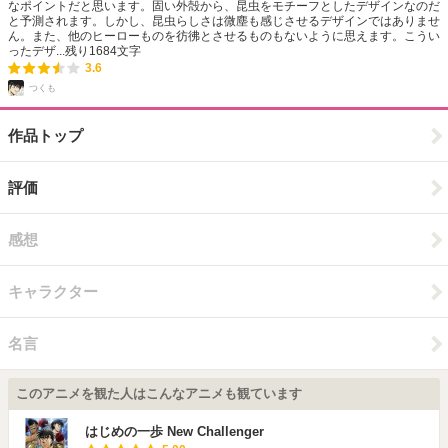
なポイントだと思います。固い外殻から、昆虫をモチーフとしたデザインなのだ
と予測されます。しかし、昆虫らしさは微塵も感じさせるデザインではありませ
ん。また、他のヒーローものを彷彿とさせるものもないように思えます。こうい
ったデザ...
残り
1684
文字
3.6
つくも
作品トップ
評価
感想
キャラクター
名言
このアニメを観た人はこんなアニメも観ています
はじめの一歩 New Challenger