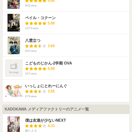
5.00
602
view
ペイル・コクーン
5.00
1073
view
八雲立つ
3.60
620
view
こどものじかん-2学期 OVA
5.00
337
view
いっしょにとれーにんぐ
3.55
679
view
KADOKAWA メディアファクトリーのアニメ一覧
僕は友達が少ないNEXT
4.33
観た人
6