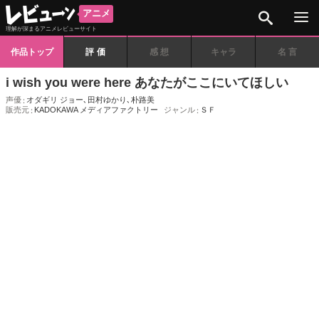
検索
アニメ
理解が深まるアニメレビューサイト
作品トップ
評価
感想
キャラ
名言
i wish you were here あなたがここにいてほしい
声優
オダギリ ジョー
､
田村ゆかり
､
朴路美
販売元
KADOKAWA メディアファクトリー
ジャンル
ＳＦ