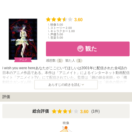
3.60
映像
5.00
ストーリー
2.00
キャラクター
1.00
声優
5.00
音楽
5.00
観た
アニメ
感想数
1
観た人
1
i wish you were hereあなたがここにいてほしいは2001年に配信された全4話の
日本のアニメ作品である。本作は「アニメイト」によるインターネット動画配信
サイト「アニメイトTV」にて配信されていた。監督は「鋼の錬金術師」や「機
動戦士ガンダム00」を手掛けた水島精二で、アニメーションは「銀色の髪のア
あらすじの続きを読む
ギト」や「ラストエグザイル-銀翼のファム-」を手掛けた『GONZO』と『ディ
ジメーション』との共同制作作品である。 主要声優キャストには主人公の田宮
ユウジ役をオダギリジョー、アイ役を田村ゆかり、工藤甫役を玄田哲章が演じ、
評価
その他には三石琴乃、郷里大輔、飛田展男、平田広明、小西克幸らがキャストと
して参加している。 物語は主人公の田宮ユウジらが属す組織「CURE」が、人
間をモンスターに変えてしまうウイルス「M34」を撲滅させるための奮闘を描い
3.60
総合評価
(1件)
3.60
ている。 なお同作の主題歌はen avantによる「Lunatic Trance ～静かなる絶叫
～」である。
映像
5