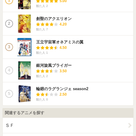
1
5.00
観た人
2
創聖のアクエリオン
2
4.20
観た人
7
王立宇宙軍オネアミスの翼
3
4.50
観た人
1
銀河旋風ブライガー
4
3.50
観た人
2
輪廻のラグランジェ season2
5
2.50
観た人
0
関連するアニメを探す
ＳＦ