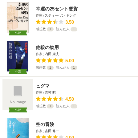
幸運の25セント硬貨
作家
スティーヴン キング
3.50
感想数
1
読んだ人
1
小説
他殺の効用
作家
内田 康夫
5.00
感想数
1
読んだ人
1
小説
ヒグマ
作家
吉村 昭
4.50
感想数
1
読んだ人
1
小説
空の冒険
作家
吉田 修一
4.00