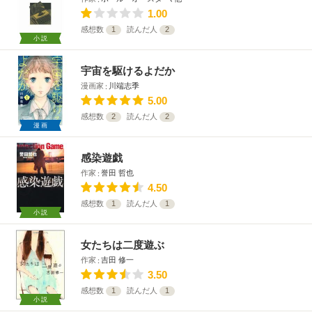
1.00
感想数
1
読んだ人
2
小説
宇宙を駆けるよだか
漫画家
川端志季
5.00
感想数
2
読んだ人
2
漫画
感染遊戯
作家
誉田 哲也
4.50
感想数
1
読んだ人
1
小説
女たちは二度遊ぶ
作家
吉田 修一
3.50
感想数
1
読んだ人
1
小説