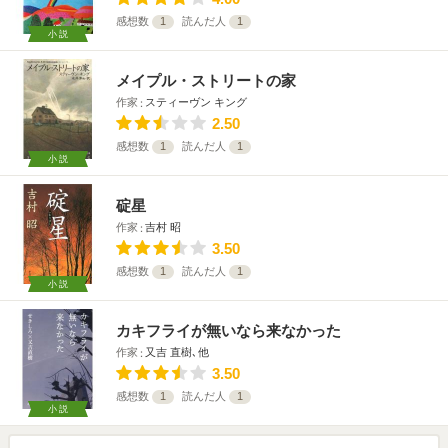
感想数
1
読んだ人
1
小説
メイプル・ストリートの家
作家
スティーヴン キング
2.50
感想数
1
読んだ人
1
小説
碇星
作家
吉村 昭
3.50
感想数
1
読んだ人
1
小説
カキフライが無いなら来なかった
作家
又吉 直樹､他
3.50
感想数
1
読んだ人
1
小説