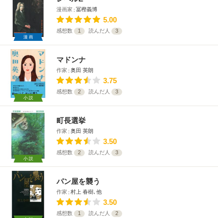
漫画家
冨樫義博
5.00
感想数
1
読んだ人
3
漫画
マドンナ
作家
奥田 英朗
3.75
感想数
2
読んだ人
3
小説
町長選挙
作家
奥田 英朗
3.50
感想数
2
読んだ人
3
小説
パン屋を襲う
作家
村上 春樹､他
3.50
感想数
1
読んだ人
2