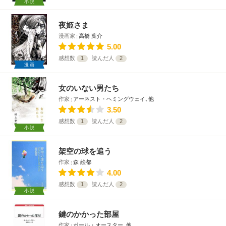
小説
夜姫さま
漫画家
高橋 葉介
5.00
感想数
1
読んだ人
2
漫画
女のいない男たち
作家
アーネスト・ヘミングウェイ､他
3.50
感想数
1
読んだ人
2
小説
架空の球を追う
作家
森 絵都
4.00
感想数
1
読んだ人
2
小説
鍵のかかった部屋
作家
ポール・オースター､他