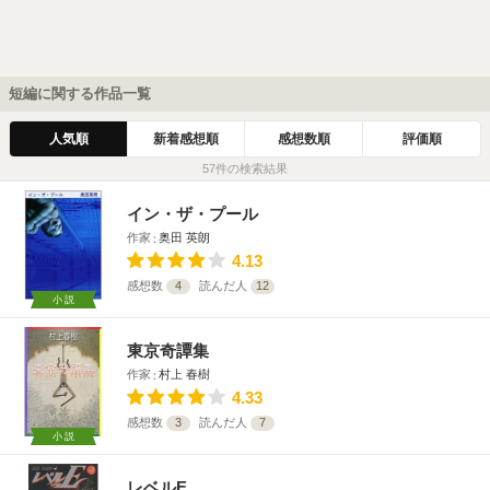
短編に関する作品一覧
人気順
新着感想順
感想数順
評価順
57件の検索結果
イン・ザ・プール
作家
奥田 英朗
4.13
感想数
4
読んだ人
12
小説
東京奇譚集
作家
村上 春樹
4.33
感想数
3
読んだ人
7
小説
レベルE