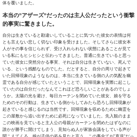
体を覆いました。
本当の”アザーズ”だったのは主人公だったという衝撃
的事実に驚きました。
自分は生きていると勘違いしていることに気づいた彼女の表情は何
とも言えない悲しく切ない印象を受けました。そしてさらに彼女本
人がその事を信じられず、受け入れられない状態にあることが見て
いる私にもヒシヒシと伝わってきました。普通に生きていると思っ
ていた彼女に突然分かる事実、それは自分は生きていない、死んで
いる、という残酷なものでした。だとすると、自分の周りで起きて
いた回帰現象のようなものは、本当に生きている側の人の気配を幽
霊である自分が感じていたということで、回帰現象を実際に起こし
ていたのは自分だったなんてこれほど恐ろしいことがあるのでしょ
うか。太陽の光を避け、毎日カーテンを閉めていた彼女、娘を守る
ためのその行動は、生きている側からしてみたら恐ろし回帰現象が
起きていると感じるのは当然です。回帰現象を収めるために幽霊を
この屋敷から追い出すために必死になっていました。先入観のまま
この映画を見ていると主人公の母親がカーテンを閉めたはずなのに
誰かが勝手に開けてしまう、見知らぬ人が家族会議をしている声が
聞こえてくる、娘が子供の姿を見たと言う、この事全てが”真逆”だっ