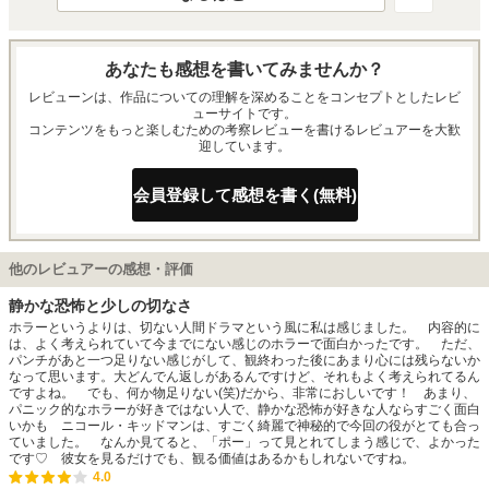
あなたも感想を書いてみませんか？
レビューンは、作品についての理解を深めることをコンセプトとしたレビ
ューサイトです。
コンテンツをもっと楽しむための考察レビューを書けるレビュアーを大歓
迎しています。
会員登録して感想を書く(無料)
他のレビュアーの感想・評価
静かな恐怖と少しの切なさ
ホラーというよりは、切ない人間ドラマという風に私は感じました。 内容的に
は、よく考えられていて今までにない感じのホラーで面白かったです。 ただ、
パンチがあと一つ足りない感じがして、観終わった後にあまり心には残らないか
なって思います。大どんでん返しがあるんですけど、それもよく考えられてるん
ですよね。 でも、何か物足りない(笑)だから、非常におしいです！ あまり、
パニック的なホラーが好きではない人で、静かな恐怖が好きな人ならすごく面白
いかも ニコール・キッドマンは、すごく綺麗で神秘的で今回の役がとても合っ
ていました。 なんか見てると、「ポー」って見とれてしまう感じで、よかった
です♡ 彼女を見るだけでも、観る価値はあるかもしれないですね。
4.0