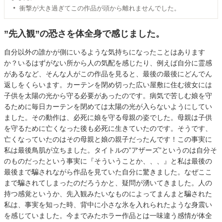
衝撃が大き過ぎてこの作品が頭から離れませんでした。
”先入観”の恐さを体全身で感じました。
自分以外の誰かが側にいるような気持ちになったことはあります
か？いるはずがない所から人の気配を感じたり、例えば自分に霊感
があるなど、そんな人がこの作品を見ると、最後の最後にどんでん
返しをくらいます。カーテンを閉め切った広い屋敷に住む彼女には
子供を太陽の光から守る必要があったのです。病気で苦しむ娘を守
るために毎日カーテンを閉めては太陽の光が入らないようにしてい
ました。その動作は、必死に娘を守る母親の姿でした。母親は子供
を守るために亡くなった後も必死に生きていたのです。そうです、
亡くなっていたのはその母親と娘の親子だったんです！この事実に
私は最後鳥肌が立ちました。タイトルの”アザーズ”というのは自分そ
のものだったという事実に『そういうことか、、、』と私は最後の
最後まで騙されながら作品を見ていた自分に驚きました。なぜここ
まで騙されてしまったのだろうかと、疑問が湧いてきました。人の
持つ感覚というか、先入観みたいなものによってまんまと騙された
私は、事実を知った時、背中に小さな氷を入れられたような身震い
を感じていました。今までみたホラー作品とは一味違う感情が体全