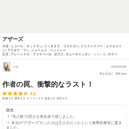
アザーズ
俳優
ニコール・キッドマン
､
フィオヌラ・フラナガン
､
クリストファー・エクルスト
ン
､
アラキナ・マン
､
ジェームス・ベントレー
監督
アレハンドロ・アメナーバル
販売元
ポニーキャニオン
ジャンル
ホラー
りか
2016/05/06
0
なるほど
911
view
作者の罠、衝撃的なラスト！
4.5
4.5
映像
5.0
脚本
4.5
キャスト
4.5
音楽
4.0
演出
4.5
目次
”先入観”の恐さを体全身で感じました。
本当の”アザーズ”だったのは主人公だったという衝撃的事実に驚き
ました。