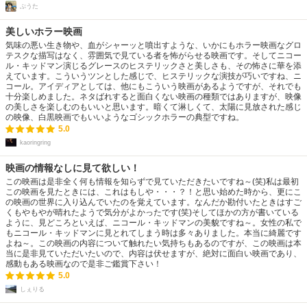
ぶうた
美しいホラー映画
気味の悪い生き物や、血がシャーッと噴出すような、いかにもホラー映画なグロ
テスクな描写はなく、雰囲気で見ている者を怖がらせる映画です。そしてニコー
ル・キッドマン演じるグレースのヒステリックさと美しさも、その怖さに華を添
えています。こういうツンとした感じで、ヒステリックな演技が巧いですね、ニ
コール。アイディアとしては、他にもこういう映画があるようですが、それでも
十分楽しめました。ネタばれすると面白くない映画の種類ではありますが、映像
の美しさを楽しむのもいいと思います。暗くて淋しくて、太陽に見放された感じ
の映像、白黒映画でもいいようなゴシックホラーの典型ですね。
5.0
kaoringring
映画の情報なしに見て欲しい！
この映画は是非全く何も情報を知らずで見ていただきたいですね～(笑)私は最初
この映画を見たときには、これはもしや・・・？！と思い始めた時から、更にこ
の映画の世界に入り込んでいたのを覚えています。なんだか勘付いたときはすご
くもやもやが晴れたようで気分がよかったです(笑)そしてほかの方が書いている
ように、見どころといえば、ニコール・キッドマンの美貌ですね～。女性の私で
もニコール・キッドマンに見とれてしまう時は多々ありました。本当に綺麗です
よね～。この映画の内容について触れたい気持ちもあるのですが、この映画は本
当に是非見ていただいたいので、内容は伏せますが、絶対に面白い映画であり、
感動もある映画なので是非ご鑑賞下さい！
5.0
しぇりる