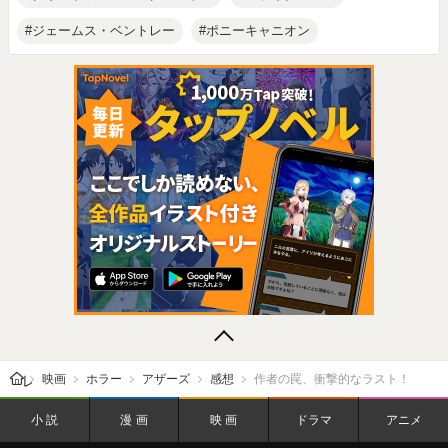
ジェームス・ベントレー
ポニーキャニオン
レビューン トップ
映画
ホラー
アザーズ
感想
作者の罠、衝撃的なラスト！
小説
漫画
映画
ドラマ
アニメ