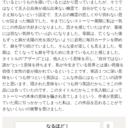
ているというものを描いているとばかり思っていましたが、そうで
はなくて主人公自身が成仏出来ない幽霊で、自分が亡くなったこと
さえ知らないという設定で、主人公の幽霊の悲しくやり切れない思
いが詰まった物語でした。今までにないストーリー展開に私は一気
にこの作品が大好きになりました。恐さを感じていたはずが、最後
には切ない気持ちでいっぱいになりました。母親は、亡くなった後
もずっと娘が太陽の光を浴びないように必死に毎日カーテンを閉め
て、娘を守り続けていました。そんな姿が逞しくも見えました。母
親は、亡くなっても娘を守るために生きているんだと感じました。
タイトルの”アザーズ”とは、他人という意味を示し、”自分ではない
誰か”という意味を持ちます。私が今生きている世界とは違い死後を
彷徨う女性の姿が描かれているということです。単語１つに深い意
味をいくつも持つという英語は、こんな作品にはもってこいの語学
だと思います。隠された意味をいくつも持つ英語だからこそこの作
品には合っていたのです。このタイトルだからこそ先入観によって
ストーリーの本来の意味を騙され見てしまうという、作者が意図し
ていた罠に引っかかってしまった私は、この作品を忘れることがで
きないくらいの衝撃を受けました。
なるほど！
0