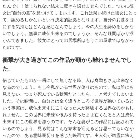
たんです！信じられない結末に驚きを隠せませんでした。ついに彼
女は”自分の墓”を見つけてしまいます。これは疑い続けた彼女にとっ
て、認めるしかないという決定的証拠となります。自分のお墓を目
にする気持ちはどんな感じなんでしょう。今の人生を諦めるしかな
いでしょう。無事に成仏出来るのでしょうか。そんな疑問ばかり浮
かんできました。彼女にとっての居場所はもうこの屋敷ではなかっ
たのです。
衝撃が大き過ぎてこの作品が頭から離れませんでし
た。
信じていたものが一瞬にして無くなる時、人は身動きさえ出来なく
なるのでしょう。もし今私がいる世界が偽りのもので、私は誰にも
見えない、つまり死んでいる状態だとしたら、、と考えてしまいま
した。その瞬間に、自分とは全く違うところで世界が動いていると
いう事実は、成仏出来ずに亡くなった人が体験する世界なのかもし
れません。この世界に未練や恨みを持ったまま亡くなると人は成仏
出来ずにこの世界を漂うのです。そんな姿がこの作品には記されて
いるのでしょう。見る前はこんな結末を迎えるとは思ってもいなか
ったので、ある意味裏切りを感じた映画です。主人公が幽霊に怯え