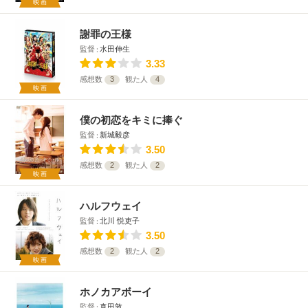
映画
謝罪の王様
監督
水田伸生
3.33
感想数
3
観た人
4
映画
僕の初恋をキミに捧ぐ
監督
新城毅彦
3.50
感想数
2
観た人
2
映画
ハルフウェイ
監督
北川 悦吏子
3.50
感想数
2
観た人
2
映画
ホノカアボーイ
監督
真田敦