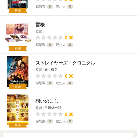
感想数
0
観た人
0
映画
雷桜
監督
0.00
感想数
0
観た人
0
映画
ストレイヤーズ・クロニクル
監督
瀬々敬久
0.00
感想数
0
観た人
0
映画
想いのこし
監督
平川雄一郎
0.00
感想数
0
観た人
0
映画