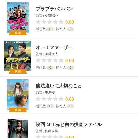
ブラブラバンバン
監督
草野陽花
0.00
感想数
0
観た人
0
映画
オー！ファーザー
監督
藤井道人
0.00
感想数
0
観た人
0
映画
魔法遣いに大切なこと
監督
中原俊
0.00
感想数
0
観た人
0
映画
映画 ＳＴ赤と白の捜査ファイル
監督
佐藤東弥
0.00