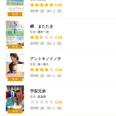
5.00
感想数
1
観た人
1
映画
瞬 またたき
監督
磯村一路
2.50
感想数
1
観た人
1
映画
アントキノイノチ
監督
瀬々敬久
4.00
感想数
1
観た人
1
映画
宇宙兄弟
監督
森義隆
0.00
感想数
0
観た人
1
映画