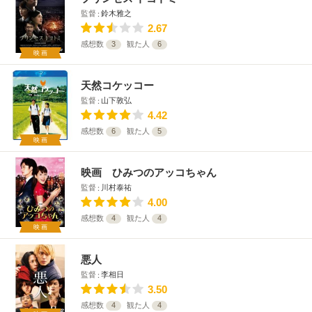
監督
鈴木雅之
2.67
感想数
3
観た人
6
映画
天然コケッコー
監督
山下敦弘
4.42
感想数
6
観た人
5
映画
映画 ひみつのアッコちゃん
監督
川村泰祐
4.00
感想数
4
観た人
4
映画
悪人
監督
李相日
3.50
感想数
4
観た人
4