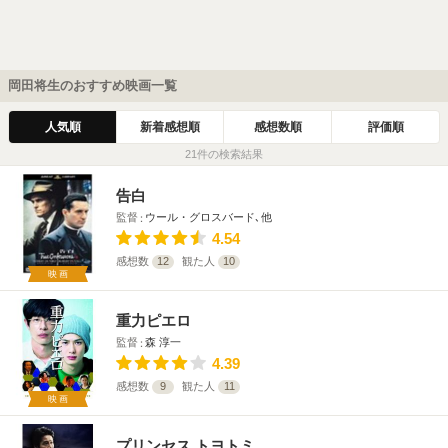
岡田将生のおすすめ映画一覧
人気順
新着感想順
感想数順
評価順
21件の検索結果
告白
監督
ウール・グロスバード､他
4.54
感想数
12
観た人
10
映画
重力ピエロ
監督
森 淳一
4.39
感想数
9
観た人
11
映画
プリンセス トヨトミ