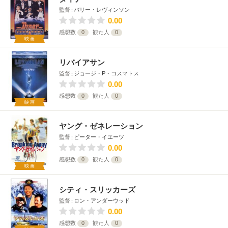
監督
バリー・レヴィンソン
0.00
感想数
0
観た人
0
映画
リバイアサン
監督
ジョージ・P・コスマトス
0.00
感想数
0
観た人
0
映画
ヤング・ゼネレーション
監督
ピーター・イエーツ
0.00
感想数
0
観た人
0
映画
シティ・スリッカーズ
監督
ロン・アンダーウッド
0.00
感想数
0
観た人
0