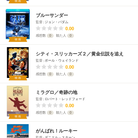
映画
ブルーサンダー
監督
ジョン・バダム
0.00
感想数
0
観た人
0
映画
シティ・スリッカーズ２／黄金伝説を追え
監督
ポール・ウェイランド
0.00
感想数
0
観た人
0
映画
ミラグロ／奇跡の地
監督
ロバート・レッドフォード
0.00
感想数
0
観た人
0
映画
がんばれ！ルーキー
監督
ダニエル・スターン