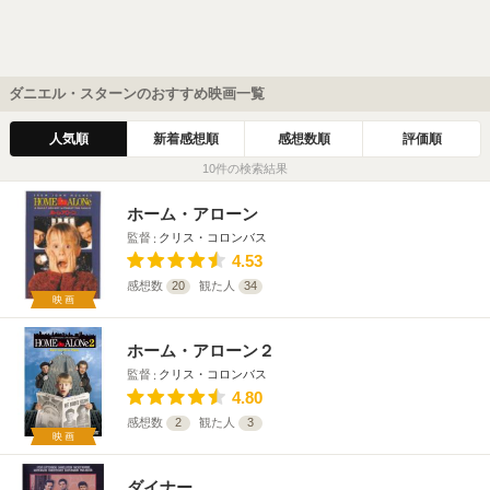
ダニエル・スターンのおすすめ映画一覧
人気順
新着感想順
感想数順
評価順
10件の検索結果
ホーム・アローン
監督
クリス・コロンバス
4.53
感想数
20
観た人
34
映画
ホーム・アローン２
監督
クリス・コロンバス
4.80
感想数
2
観た人
3
映画
ダイナー