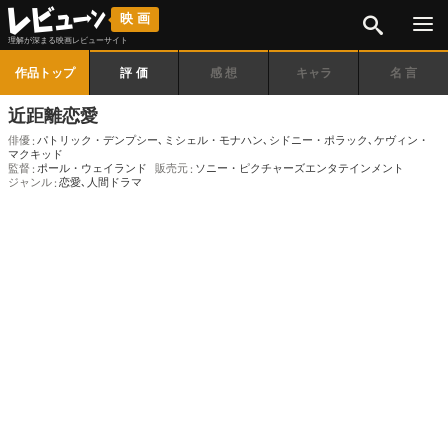
検索
映画
理解が深まる映画レビューサイト
作品トップ
評価
感想
キャラ
名言
近距離恋愛
俳優
パトリック・デンプシー
､
ミシェル・モナハン
､
シドニー・ポラック
､
ケヴィン・
マクキッド
監督
ポール・ウェイランド
販売元
ソニー・ピクチャーズエンタテインメント
ジャンル
恋愛
､
人間ドラマ