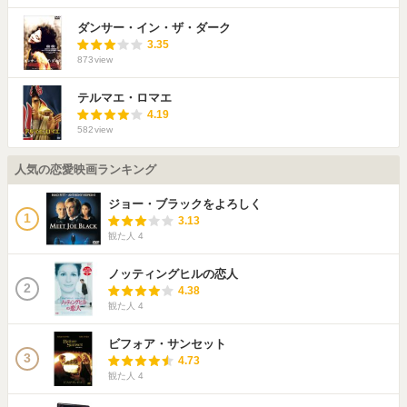
ダンサー・イン・ザ・ダーク
3.35
873
view
テルマエ・ロマエ
4.19
582
view
人気の恋愛映画ランキング
ジョー・ブラックをよろしく
1
3.13
観た人
4
ノッティングヒルの恋人
2
4.38
観た人
4
ビフォア・サンセット
3
4.73
観た人
4