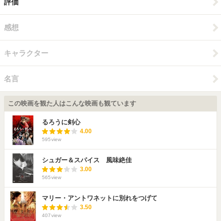
評価
感想
キャラクター
名言
この映画を観た人はこんな映画も観ています
るろうに剣心
4.00
595
view
シュガー＆スパイス 風味絶佳
3.00
565
view
マリー・アントワネットに別れをつげて
3.50
407
view