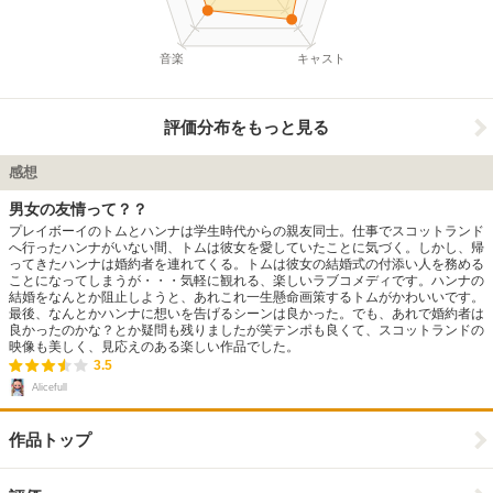
音楽
キャスト
評価分布をもっと見る
感想
男女の友情って？？
プレイボーイのトムとハンナは学生時代からの親友同士。仕事でスコットランド
へ行ったハンナがいない間、トムは彼女を愛していたことに気づく。しかし、帰
ってきたハンナは婚約者を連れてくる。トムは彼女の結婚式の付添い人を務める
ことになってしまうが・・・気軽に観れる、楽しいラブコメディです。ハンナの
結婚をなんとか阻止しようと、あれこれ一生懸命画策するトムがかわいいです。
最後、なんとかハンナに想いを告げるシーンは良かった。でも、あれで婚約者は
良かったのかな？とか疑問も残りましたが笑テンポも良くて、スコットランドの
映像も美しく、見応えのある楽しい作品でした。
3.5
Alicefull
作品トップ