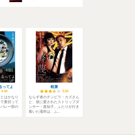
るってよ
軽蔑
4.40
3.50
容とはかなり
ならず者のチンピラ・カズさん
味で裏切って
と、彼に愛されたストリップダ
。バレー部の
ンサー・真知子。ふたりが行き
着いた場所は、ふ...