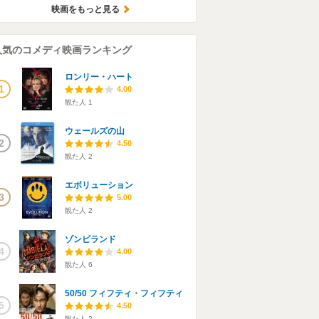
映画をもっと見る
人気のコメディ映画ランキング
ロンリー・ハート
1
4.00
観た人
1
ウェールズの山
2
4.50
観た人
2
エボリューション
3
5.00
観た人
2
ゾンビランド
4
4.00
観た人
6
50/50 フィフティ・フィフティ
5
4.50
観た人
2