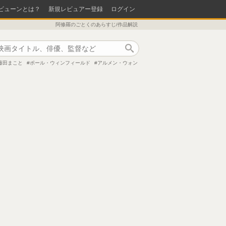
ビューンとは？
新規レビュアー登録
ログイン
阿修羅のごとくのあらすじ/作品解説
作品検索
藤田まこと
ポール・ウィンフィールド
アルメン・ウォン