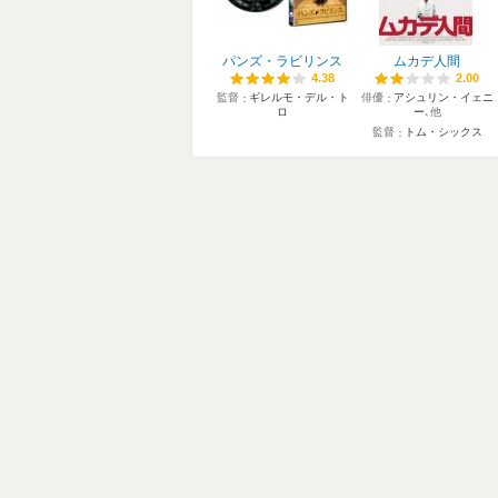
パンズ・ラビリンス
ムカデ人間
4.38
4.38
2.00
2.00
監督
ギレルモ・デル・ト
俳優
アシュリン・イェニ
ロ
ー
､他
監督
トム・シックス