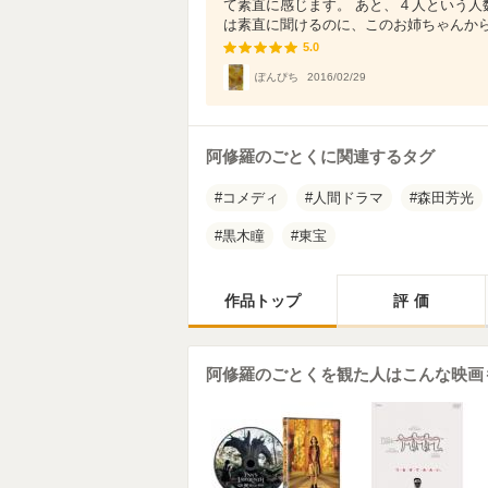
て素直に感じます。 あと、４人という
は素直に聞けるのに、このお姉ちゃんから言
5.0
5.0
ぽんぴち
2016/02/29
阿修羅のごとくに関連するタグ
コメディ
人間ドラマ
森田芳光
黒木瞳
東宝
作品トップ
評価
阿修羅のごとくを観た人はこんな映画