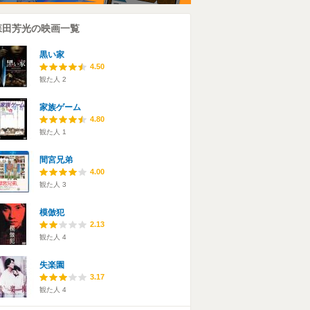
森田芳光の映画一覧
黒い家
4.50
観た人
2
家族ゲーム
4.80
観た人
1
間宮兄弟
4.00
観た人
3
模倣犯
2.13
観た人
4
失楽園
3.17
観た人
4