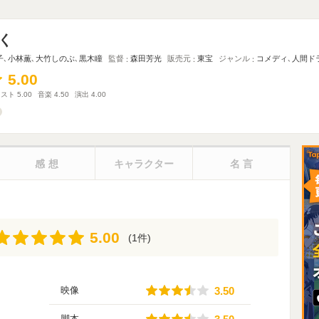
く
子
､
小林薫
､
大竹しのぶ
､
黒木瞳
監督
森田芳光
販売元
東宝
ジャンル
コメディ
､
人間ド
5.00
5.00
ャスト
5.00
音楽
4.50
演出
4.00
感想
キャラクター
名言
5.00
5.00
(1件)
3.50
映像
3.50
3.50
脚本