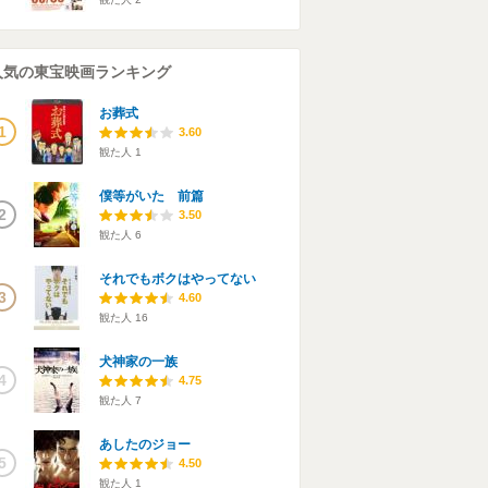
人気の東宝映画ランキング
お葬式
1
3.60
観た人
1
僕等がいた 前篇
2
3.50
観た人
6
それでもボクはやってない
3
4.60
観た人
16
犬神家の一族
4
4.75
観た人
7
あしたのジョー
5
4.50
観た人
1