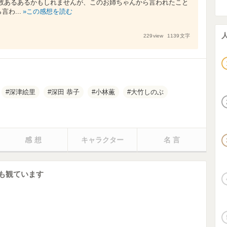
人数あるあるかもしれませんが、このお姉ちゃんから言われたこと
わ...
この感想を読む
229
view
1139
文字
深津絵里
深田 恭子
小林薫
大竹しのぶ
感想
キャラクター
名言
も観ています