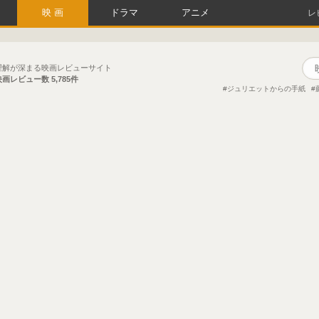
映画
ドラマ
アニメ
レ
理解が深まる映画レビューサイト
映画レビュー数
5,785件
ジュリエットからの手紙