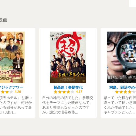
映画
マジックアワー
超高速！参勤交代
桐島、部活やめ
4.20
4.17
有頂天ホテル」も嫌い
自分の地元の話でした。参勤交
思っていた様な内
たのですが、何だか
代をテーマにした映画なんて、
違っていて良い意
いる部分があって最
あまり興味もなかったのです
くれた作品でした
し疲れ...
が、設定の湯長谷藩...
キャプテンだった...