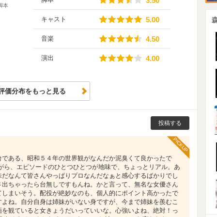
3.50
脚本
5.00
キャスト
5.00
4.50
音楽
4.50
4.00
演出
4.00
評価分布をもっと見る
投稿する
PICKUP
台である、昭和５４年の世界観がなんだか泥臭くて良かったで
ながら、エピソードのひとつひとつが地味で、ちょっとリアル。あ
味だなんて皆さんやっぱりプロなんだなぁと感心するばかりでし
さ出ちゃったら台無しですもんね。かと言って、無名な女優さん
てしまいそう。配役が絶妙なのも、個人的にポイント高かったで
すよね。自分自身は姉妹がいない身ですが、今まで姉妹を羨むこ
画を観ていると女きょうだいっていいな。心強いよね、絶対！っ