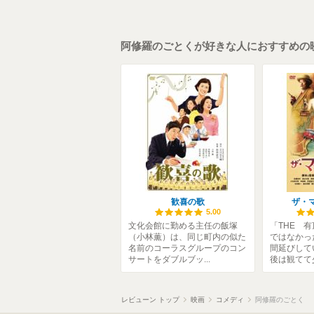
阿修羅のごとくが好きな人におすすめの
歓喜の歌
ザ・
5.00
文化会館に勤める主任の飯塚
「THE 
（小林薫）は、同じ町内の似た
ではなかっ
名前のコーラスグループのコン
間延びして
サートをダブルブッ...
後は観てて少
レビューン トップ
映画
コメディ
阿修羅のごとく