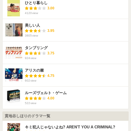
ひとり暮らし
3.00
4120
view
美しい人
3.95
3805
view
タンブリング
3.75
924
view
アリスの棘
4.75
602
view
ルーズヴェルト・ゲーム
4.00
522
view
貫地谷しほりのドラマ一覧
キミ犯人じゃないよね? AREN'T YOU A CRIMINAL?