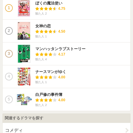
ぼくの魔法使い
1
4.75
観た人
2
女神の恋
2
4.50
観た人
1
マンハッタンラブストーリー
3
4.17
観た人
4
ナースマンがゆく
4
4.00
観た人
1
白戸修の事件簿
5
4.00
観た人
2
関連するドラマを探す
コメディ