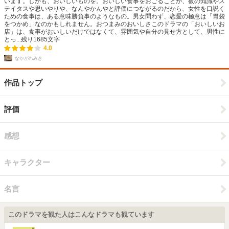
います。しかも、おいしいものを。おいしい食事をおごることが、彼の知識やス
テイタスや思いやりや、なんやかんやと評価につながるのだから、女性を口説く
ための食事は、ある意味勝負事のようなもの。男女問わず、恋愛の極意は「胃袋
をつかめ」なのかもしれません。おつまみのおいしさこのドラマの「おいしいお
店」は、食事がおいしいだけではなくて、雰囲気や自分の見せ方として、男性に
とっ...
残り
1685
文字
4.0
なかがわみき
作品トップ
評価
感想
キャラクター
名言
このドラマを観た人はこんなドラマも観ています