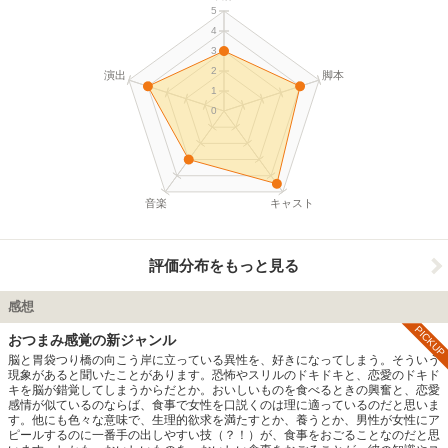
5
4
3
2
演出
脚本
1
0
音楽
キャスト
評価分布をもっと見る
感想
PICKUP
おつまみ感覚の新ジャンル
脳と胃袋つり橋の向こう岸に立っている異性を、好きになってしまう。そういう
現象があると聞いたことがあります。恐怖やスリルのドキドキと、恋愛のドキド
キを脳が錯覚してしまうからだとか。おいしいものを食べるときの興奮と、恋愛
感情が似ているのならば、食事で女性を口説くのは理に適っているのだと思いま
す。他にも色々な意味で、生理的欲求を満たすとか、養うとか、男性が女性にア
ピールするのに一番手の出しやすい技（？！）が、食事をおごることなのだと思