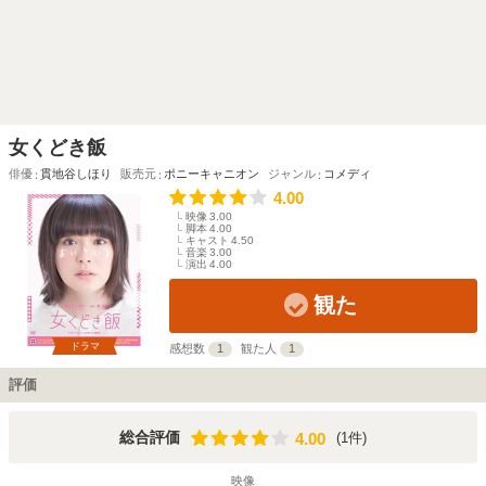
女くどき飯
俳優
貫地谷しほり
販売元
ポニーキャニオン
ジャンル
コメディ
4.00
映像
3.00
脚本
4.00
キャスト
4.50
音楽
3.00
演出
4.00
観た
ドラマ
感想数
1
観た人
1
評価
4.00
総合評価
(1件)
4.00
映像