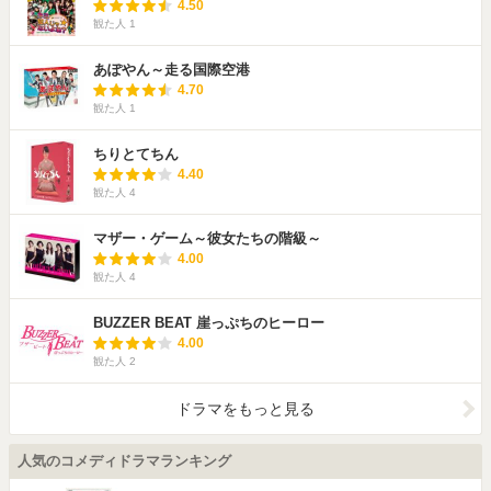
4.50
観た人
1
あぽやん～走る国際空港
4.70
観た人
1
ちりとてちん
4.40
観た人
4
マザー・ゲーム～彼女たちの階級～
4.00
観た人
4
BUZZER BEAT 崖っぷちのヒーロー
4.00
観た人
2
ドラマをもっと見る
人気のコメディドラマランキング