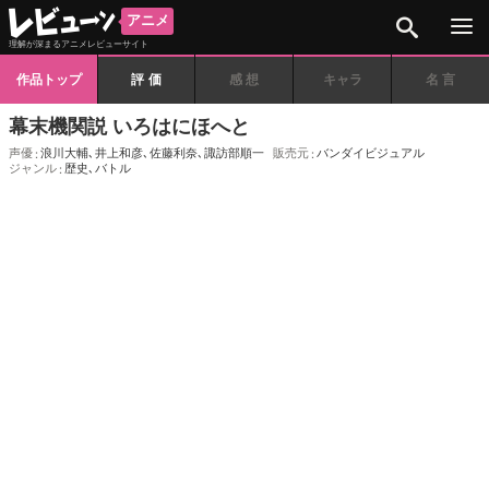
検索
アニメ
理解が深まるアニメレビューサイト
作品トップ
評価
感想
キャラ
名言
幕末機関説 いろはにほへと
声優
浪川大輔
､
井上和彦
､
佐藤利奈
､
諏訪部順一
販売元
バンダイビジュアル
ジャンル
歴史
､
バトル