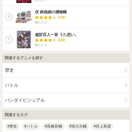
伏 鉄砲娘の捕物帳
4
4.00
観た人
2
超訳百人一首 うた恋い。
5
4.00
観た人
5
関連するアニメを探す
歴史
バトル
バンダイビジュアル
関連するタグ
歴史
バトル
高橋良輔
浪川大輔
井上和彦