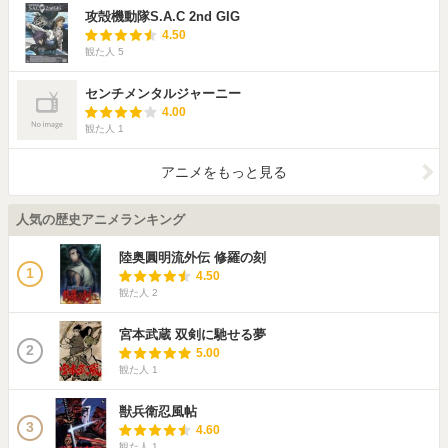
攻殻機動隊S.A.C 2nd GIG
4.50
観た人
5
センチメンタルジャーニー
4.00
観た人
1
アニメをもっと見る
人気の歴史アニメランキング
陸奥圓明流外伝 修羅の刻
1
4.50
観た人
2
宮本武蔵 双剣に馳せる夢
2
5.00
観た人
1
獣兵衛忍風帖
3
4.60
観た人
1