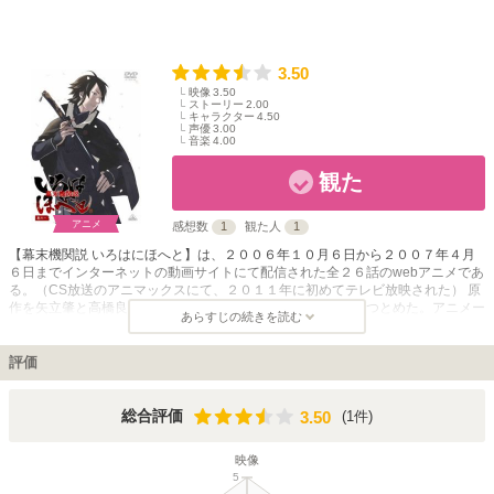
3.50
映像
3.50
ストーリー
2.00
キャラクター
4.50
声優
3.00
音楽
4.00
観た
アニメ
感想数
1
観た人
1
【幕末機関説 いろはにほへと】は、２００６年１０月６日から２００７年４月
６日までインターネットの動画サイトにて配信された全２６話のwebアニメであ
る。（CS放送のアニマックスにて、２０１１年に初めてテレビ放映された） 原
作を矢立肇と高橋良輔が手がけ、総監督は同じく高橋良輔がつとめた。アニメー
あらすじの続きを読む
ション制作はサンライズである。 物語の舞台は、幕末の日本。主人公の剣士・
秋月耀次郎（あきづき ようじろう）は、時代の転換期に現れ、混沌を生むとさ
れる「覇者の首」を発見し、封印する使命を負い、旅をしていた。同じくして、
評価
仇討ちを名目として旅をする遊山赫乃丈（ゆやま かくのじょう）率いる芝居一
座と出会い、互いの目的である中居屋重兵衛（なかいや じゅうべえ）を追うた
め、行動を共にすることになる。 「本格時代劇」をコンセプトとした作品で、
3.50
総合評価
(1件)
3.50
作品中のキャラクターの剣戟の動きにリアルを求めるために殺陣指導が入れられ
た異例のアニメであり、その監修を全日本剣道連盟居合道五段を持つ作家・牧秀
映像
彦がつとめた。
5