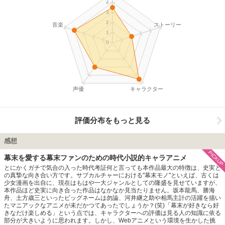
4
3
2
音楽
ストーリー
1
0
声優
キャラクター
評価分布をもっと見る
感想
PICKUP
幕末を愛する幕末ファンのための時代小説的キャラアニメ
とにかくガチで気合の入った時代考証何と言っても本作品最大の特徴は、史実と
の真摯な向き合い方です。サブカルチャーにおける"幕末モノ"といえば、古くは
少女漫画を出自に、現在はもはや一大ジャンルとしての隆盛を見せていますが、
本作品ほど史実に向き合った作品はなかなか見当たりません。坂本龍馬、勝海
舟、土方歳三といったビッグネームは勿論、河井継之助や相馬主計の活躍を描い
たマニアックなアニメが未だかつてあったでしょうか？(笑)「幕末が好きなら好
きなだけ楽しめる」という点では、キャラクターへの評価は見る人の知識に依る
部分が大きいように思われます。しかし、Webアニメという環境を生かした挑