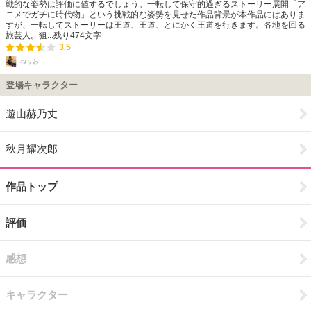
戦的な姿勢は評価に値するでしょう。一転して保守的過ぎるストーリー展開「ア
ニメでガチに時代物」という挑戦的な姿勢を見せた作品背景が本作品にはありま
すが、一転してストーリーは王道、王道、とにかく王道を行きます。各地を回る
旅芸人。狙...
残り
474
文字
3.5
ねりお
登場キャラクター
遊山赫乃丈
秋月耀次郎
作品トップ
評価
感想
キャラクター