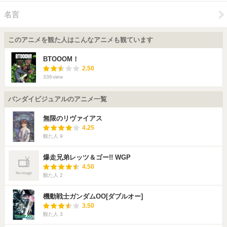
名言
このアニメを観た人はこんなアニメも観ています
BTOOOM！
2.50
336
view
バンダイビジュアルのアニメ一覧
無限のリヴァイアス
4.25
観た人
9
爆走兄弟レッツ＆ゴー!! WGP
4.50
観た人
2
機動戦士ガンダムOO[ダブルオー]
3.50
観た人
3