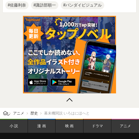
佐藤利奈
諏訪部順一
バンダイビジュアル
レビューン トップ
アニメ
歴史
幕末機関説 いろはにほへと
小説
漫画
映画
ドラマ
アニメ