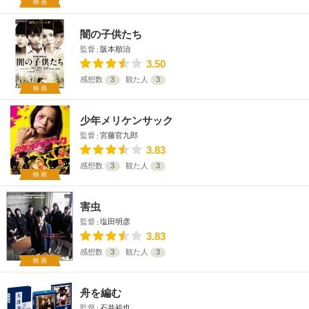
映画
闇の子供たち
監督
阪本順治
3.50
感想数
3
観た人
3
映画
少年メリケンサック
監督
宮藤官九郎
3.83
感想数
3
観た人
3
映画
害虫
監督
塩田明彦
3.83
感想数
3
観た人
3
映画
舟を編む
監督
石井裕也