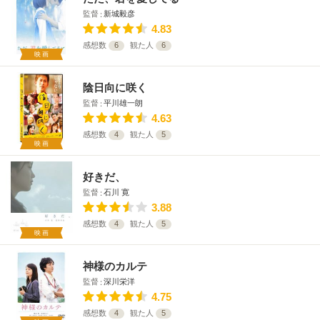
監督
新城毅彦
4.83
感想数
6
観た人
6
映画
陰日向に咲く
監督
平川雄一朗
4.63
感想数
4
観た人
5
映画
好きだ、
監督
石川 寛
3.88
感想数
4
観た人
5
映画
神様のカルテ
監督
深川栄洋
4.75
感想数
4
観た人
5