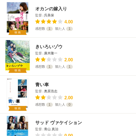
オカンの嫁入り
監督
呉美保
4.00
感想数
1
観た人
1
映画
きいろいゾウ
監督
廣木隆一
2.00
感想数
1
観た人
1
映画
青い車
監督
奥原浩志
2.00
感想数
1
観た人
0
映画
サッド ヴァケイション
監督
青山 真治
0.00