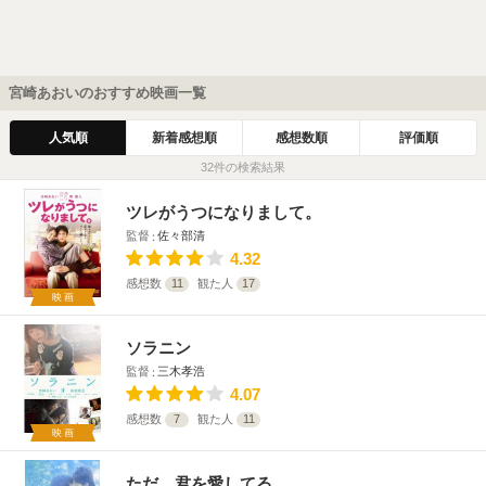
宮崎あおいのおすすめ映画一覧
人気順
新着感想順
感想数順
評価順
32件の検索結果
ツレがうつになりまして。
監督
佐々部清
4.32
感想数
11
観た人
17
映画
ソラニン
監督
三木孝浩
4.07
感想数
7
観た人
11
映画
ただ、君を愛してる