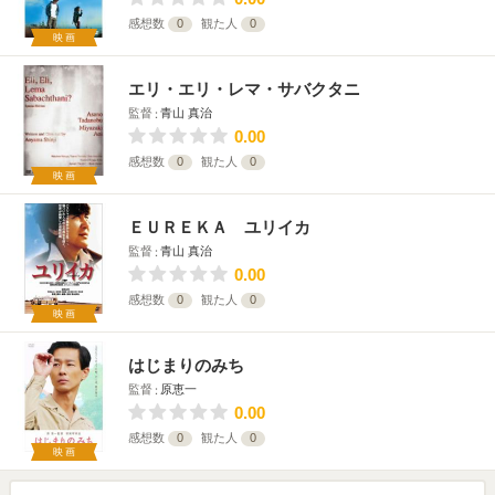
感想数
0
観た人
0
映画
エリ・エリ・レマ・サバクタニ
監督
青山 真治
0.00
感想数
0
観た人
0
映画
ＥＵＲＥＫＡ ユリイカ
監督
青山 真治
0.00
感想数
0
観た人
0
映画
はじまりのみち
監督
原恵一
0.00
感想数
0
観た人
0
映画