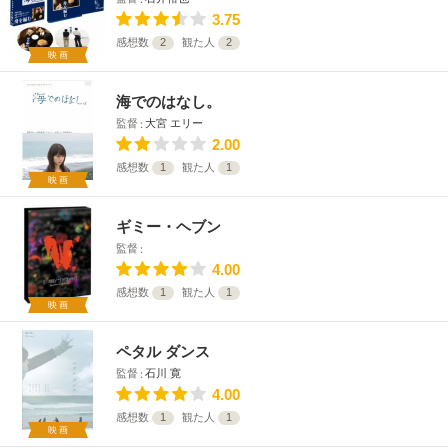
3.75
感想数
2
観た人
2
映画
海でのはなし。
監督
大宮 エリー
2.00
感想数
1
観た人
1
映画
ギミー・ヘブン
監督
4.00
感想数
1
観た人
1
映画
ペタル ダンス
監督
石川 寛
4.00
感想数
1
観た人
1
映画