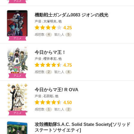
アニメ
機動戦士ガンダム0083 ジオンの残光
声優
大塚明夫､他
4.25
感想数
4
観た人
5
アニメ
今日からマ王！
声優
櫻井孝宏､他
4.75
感想数
2
観た人
4
アニメ
今日からマ王! R OVA
声優
石田彰､他
4.50
感想数
1
観た人
2
アニメ
攻殻機動隊S.A.C. Solid State Society[ソリッド
ステートソサイエティ]