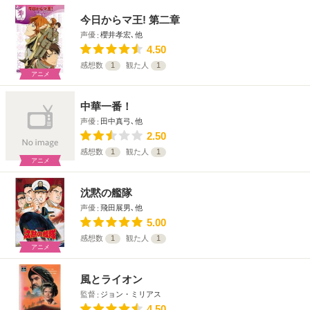
今日からマ王! 第二章
声優
櫻井孝宏､他
4.50
感想数
1
観た人
1
アニメ
中華一番！
声優
田中真弓､他
2.50
感想数
1
観た人
1
アニメ
沈黙の艦隊
声優
飛田展男､他
5.00
感想数
1
観た人
1
アニメ
風とライオン
監督
ジョン・ミリアス
4.50