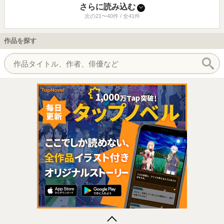
さらに読み込む
次の21〜40件 / 全41件
作品を探す