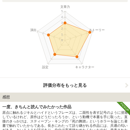
文章力
5
4
3
2
演出
ストーリー
1
0
設定
キャラクター
評価分布をもっと見る
感想
PICKUP
一度、きちんと読んでみたかった作品
原点に触れるジキルとハイドというフレーズは、二面性を表す記号のように浸透
しているけれど、原作はどうだったろうか、という動機で本書を手に取った。直
接のきっかけは、スティーブン・キングの『死の舞踏』というホラーを論じた著
書で触れていたからである。長きにわたって語り継がれる作品には、共通の匂い