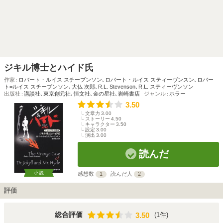
ジキル博士とハイド氏
作家
ロバート・ルイス スチーブンソン
､
ロバート・ルイス スティーヴンスン
､
ロバー
ト=ルイス スチーブンソン
､
大仏 次郎
､
R.L. Stevenson
､
R.L. スティーヴンソン
出版社
講談社
､
東京創元社
､
恒文社
､
金の星社
､
岩崎書店
ジャンル
ホラー
3.50
文章力
3.00
ストーリー
4.50
キャラクター
3.50
設定
3.00
演出
3.00
読んだ
小説
感想数
1
読んだ人
2
評価
3.50
総合評価
(1件)
3.50