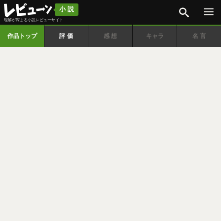
検索
小説
理解が深まる小説レビューサイト
作品トップ
評価
感想
キャラ
名言