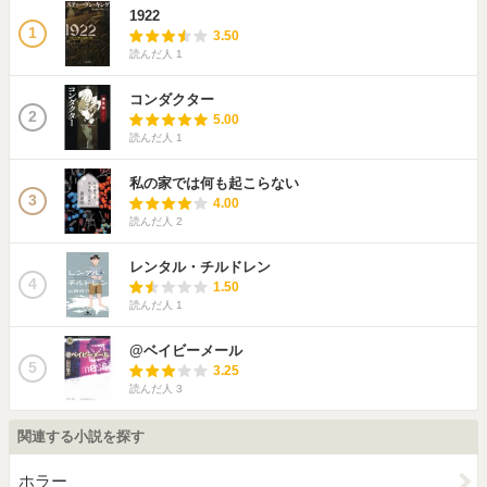
1922
1
3.50
読んだ人
1
コンダクター
2
5.00
読んだ人
1
私の家では何も起こらない
3
4.00
読んだ人
2
レンタル・チルドレン
4
1.50
読んだ人
1
@ベイビーメール
5
3.25
読んだ人
3
関連する小説を探す
ホラー