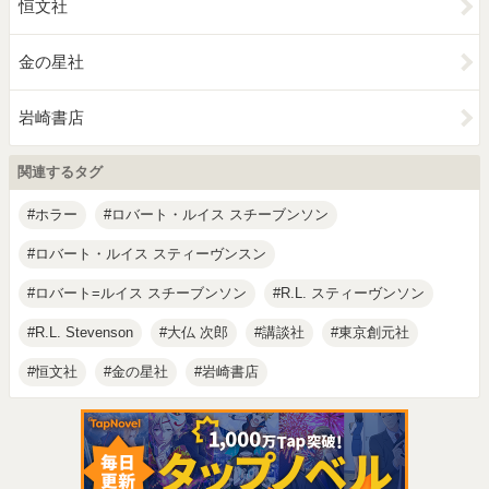
恒文社
金の星社
岩崎書店
関連するタグ
ホラー
ロバート・ルイス スチーブンソン
ロバート・ルイス スティーヴンスン
ロバート=ルイス スチーブンソン
R.L. スティーヴンソン
R.L. Stevenson
大仏 次郎
講談社
東京創元社
恒文社
金の星社
岩崎書店