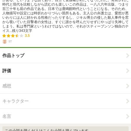
がある、というような話であり、自分で直接確かめたくなったのだ。発表された
時代と現代を比較しながら読むのも楽しいこの作品は、一八八六年出版、つまり
百三十年も前の作品である。日本では鹿鳴館時代ということになる。そのため、
人物描写や設定には時折わかりづらい箇所もある。主人公の弁護士は、愛想が悪
いわりには人に好かれる性格だったりするし、ジキル博士の侵した殺人事件を窓
から覗いていた目撃者の女性は、すぐに誰かを呼んだりせずにやっぱり失神して
しまう。私は専門家というわけではないので、それがスティーブンソン独自のテ
イス...
残り
343
文字
3.5
ST
作品トップ
評価
感想
キャラクター
名言
この小説を読んだ人はこんな小説も読んでいます