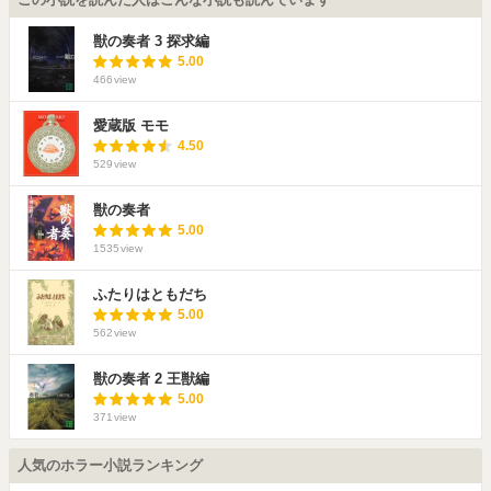
獣の奏者 3 探求編
5.00
466
view
愛蔵版 モモ
4.50
529
view
獣の奏者
5.00
1535
view
ふたりはともだち
5.00
562
view
獣の奏者 2 王獣編
5.00
371
view
人気のホラー小説ランキング