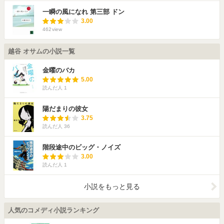
一瞬の風になれ 第三部 ドン
3.00
462
view
越谷 オサムの小説一覧
金曜のバカ
5.00
読んだ人
1
陽だまりの彼女
3.75
読んだ人
36
階段途中のビッグ・ノイズ
3.00
読んだ人
1
小説をもっと見る
人気のコメディ小説ランキング