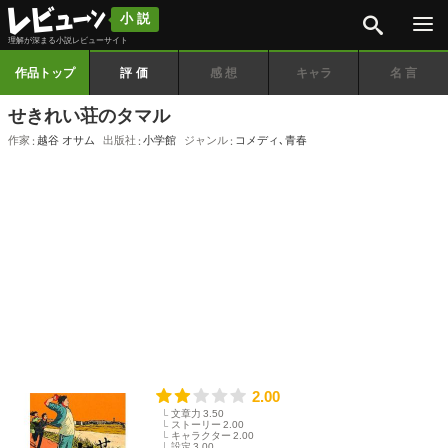
検索
小説
理解が深まる小説レビューサイト
作品トップ
評価
感想
キャラ
名言
せきれい荘のタマル
作家
越谷 オサム
出版社
小学館
ジャンル
コメディ
､
青春
2.00
文章力
3.50
ストーリー
2.00
キャラクター
2.00
設定
3.00