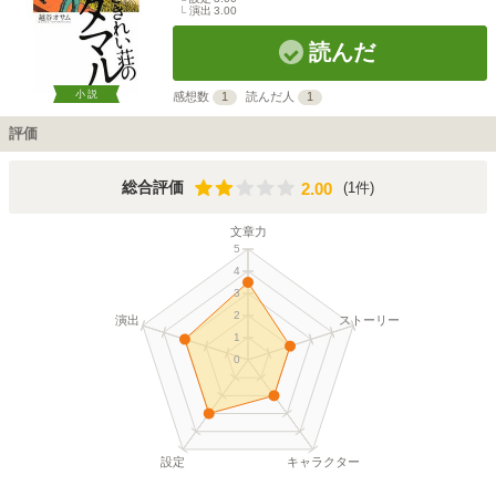
演出
3.00
読んだ
小説
感想数
1
読んだ人
1
評価
2.00
総合評価
(1件)
2.00
文章力
5
4
3
2
演出
ストーリー
1
0
設定
キャラクター