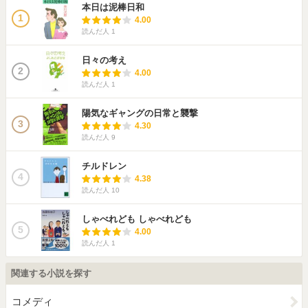
本日は泥棒日和
1
4.00
読んだ人
1
日々の考え
2
4.00
読んだ人
1
陽気なギャングの日常と襲撃
3
4.30
読んだ人
9
チルドレン
4
4.38
読んだ人
10
しゃべれども しゃべれども
5
4.00
読んだ人
1
関連する小説を探す
コメディ