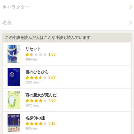
キャラクター
名言
この小説を読んだ人はこんな小説も読んでいます
リセット
1.50
468
view
雪のひとひら
3.67
1200
view
西の魔女が死んだ
4.00
1070
view
名探偵の掟
4.13
463
view