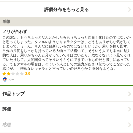
評価分布をもっと見る
感想
ノリが合わず
この設定、もうちょっとなんとかしたらもうちょっと面白く化けたのではないか
と思ってしまった。タマルのようなキャラクターは、どうもありがちな気がして
しまって。うーん、そんなに目新しいものではないというか。周りを振り回す、
自分の尺度をしっかり持っている人物って結構いて、そういう人でも本当に魅力
的な人は、周りがちゃんと分かっていてそばにいたり、危なくないよう見てくれ
ていたりして。人間関係ってそういうふうにできているものだと勝手に思ってい
る。でもタマルの場合は、そういう人としての魅力があまり伝わってこなかった
感じが。『憎めないキャラ』と言っていいのだろうか？ 微妙なような。
2.0
ゆー
作品トップ
評価
感想