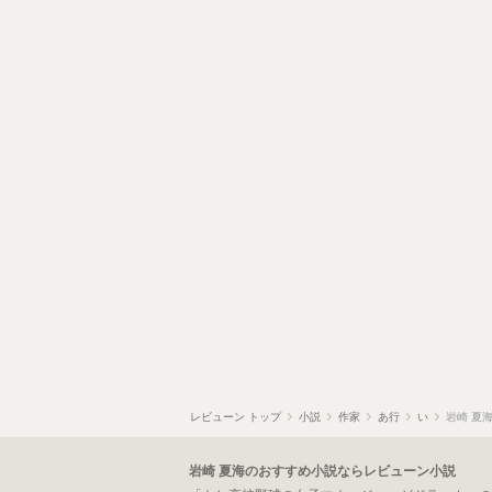
レビューン トップ
小説
作家
あ行
い
岩崎 夏
岩崎 夏海のおすすめ小説ならレビューン小説