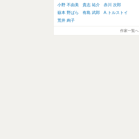
小野 不由美
貴志 祐介
赤川 次郎
嶽本 野ばら
有島 武郎
A.トルストイ
荒井 絢子
作家一覧へ