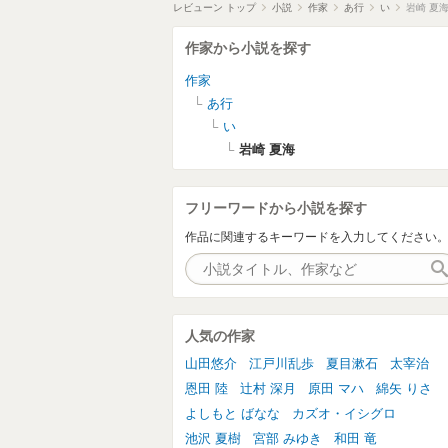
レビューン トップ
小説
作家
あ行
い
岩崎 夏
作家から小説を探す
作家
あ行
い
岩崎 夏海
フリーワードから小説を探す
作品に関連するキーワードを入力してください
人気の作家
山田悠介
江戸川乱歩
夏目漱石
太宰治
恩田 陸
辻村 深月
原田 マハ
綿矢 りさ
よしもと ばなな
カズオ・イシグロ
池沢 夏樹
宮部 みゆき
和田 竜