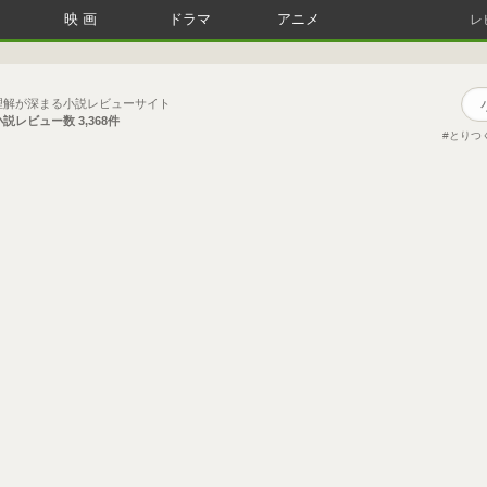
映画
ドラマ
アニメ
レ
理解が深まる小説レビューサイト
小説レビュー数
3,368件
とりつ