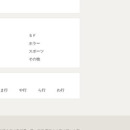
ＳＦ
ホラー
スポーツ
その他
ま行
や行
ら行
わ行