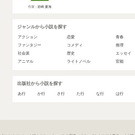
作家
岩崎 夏海
ジャンルから小説を探す
アクション
恋愛
青春
ファンタジー
コメディ
推理
社会派
歴史
エッセイ
アニマル
ライトノベル
官能
出版社から小説を探す
あ行
か行
さ行
た行
な行
は行
海