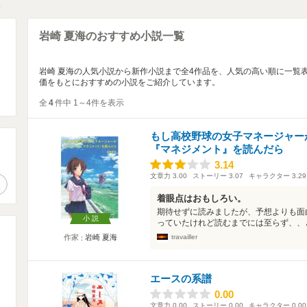
海
岩崎 夏海のおすすめ小説一覧
岩崎 夏海の人気小説から新作小説まで全4作品を、人気の高い順に一覧
価をもとにおすすめの小説をご紹介しています。
全
4
件中 1～4件を表示
もし高校野球の女子マネージャー
『マネジメント』を読んだら
。
3.14
3.14
文章力
3.00
ストーリー
3.07
キャラクター
3.29
作品検索
着眼点はおもしろい。
期待せずに読みましたが、予想よりも面
小説
っていたけれど読むまでには至らず、、と
travailler
作家
岩崎 夏海
エースの系譜
0.00
0.00
文章力
0.00
ストーリー
0.00
キャラクター
0.00