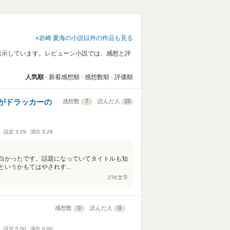
岩崎 夏海の小説以外の作品も見る
表示しています。レビューン小説では、感想と評
人気順
新着感想順
感想数順
評価順
がドラッカーの
感想数
7
読んだ人
15
設定
3.29
演出
3.29
白かったです。話題になっていてタイトルも知
いうかもてはやされす...
276
文字
感想数
0
読んだ人
0
設定
0.00
演出
0.00