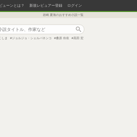
ビューンとは？
新規レビュアー登録
ログイン
岩崎 夏海のおすすめ小説一覧
作品検索
くしま
ジョルジョ・シェルバネンコ
桑原 伶依
高田 宏