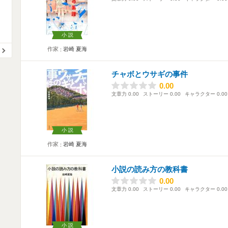
小説
作家
岩崎 夏海
チャボとウサギの事件
0.00
0.00
文章力
0.00
ストーリー
0.00
キャラクター
0.00
小説
作家
岩崎 夏海
小説の読み方の教科書
0.00
0.00
文章力
0.00
ストーリー
0.00
キャラクター
0.00
小説