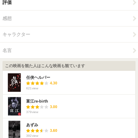
評価
感想
キャラクター
名言
この映画を観た人はこんな映画も観ています
任侠ヘルパー
4.30
621
view
富江re-birth
3.00
379
view
あずみ
3.60
392
view