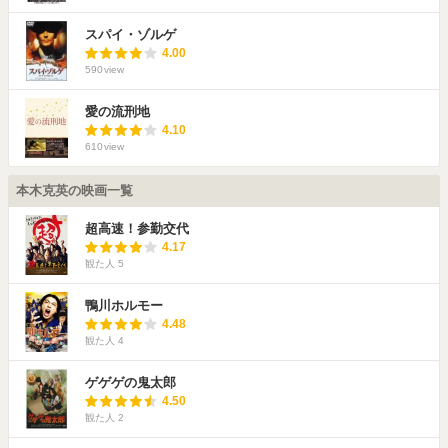
スパイ・ゾルゲ
4.00
590
view
愛の流刑地
4.10
610
view
本木克英の映画一覧
超高速！参勤交代
4.17
観た人
5
鴨川ホルモー
4.48
観た人
4
ゲゲゲの鬼太郎
4.50
観た人
2