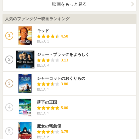
映画をもっと見る
人気のファンタジー映画ランキング
キッド
1
4.50
観た人
1
ジョー・ブラックをよろしく
2
3.13
観た人
4
シャーロットのおくりもの
3
3.80
観た人
1
落下の王国
4
5.00
観た人
1
魔女の宅急便
5
3.75
観た人
2