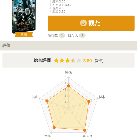
脚本
3.50
キャスト
4.50
音楽
4.00
演出
3.70
観た
映画
感想数
1
観た人
1
評価
3.80
総合評価
(1件)
3.80
映像
5
4
3
2
演出
脚本
1
0
音楽
キャスト