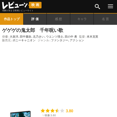
検索
映画
理解が深まる映画レビューサイト
作品トップ
評価
感想
キャラ
名言
ゲゲゲの鬼太郎 千年呪い歌
俳優
大泉洋
､
田中麗奈
､
北乃きい
､
ウエンツ瑛士
､
田の中 勇
監督
本木克英
販売元
ポニーキャニオン
ジャンル
ファンタジー
､
アクション
3.80
映像
3.60