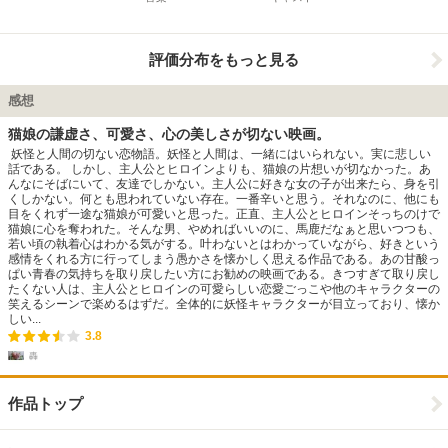
評価分布をもっと見る
感想
猫娘の謙虚さ、可愛さ、心の美しさが切ない映画。
妖怪と人間の切ない恋物語。妖怪と人間は、一緒にはいられない。実に悲しい
話である。 しかし、主人公とヒロインよりも、猫娘の片想いが切なかった。あ
んなにそばにいて、友達でしかない。主人公に好きな女の子が出来たら、身を引
くしかない。何とも思われていない存在。一番辛いと思う。それなのに、他にも
目をくれず一途な猫娘が可愛いと思った。正直、主人公とヒロインそっちのけで
猫娘に心を奪われた。そんな男、やめればいいのに、馬鹿だなぁと思いつつも、
若い頃の執着心はわかる気がする。叶わないとはわかっていながら、好きという
感情をくれる方に行ってしまう愚かさを懐かしく思える作品である。あの甘酸っ
ぱい青春の気持ちを取り戻したい方にお勧めの映画である。きつすぎて取り戻し
たくない人は、主人公とヒロインの可愛らしい恋愛ごっこや他のキャラクターの
笑えるシーンで楽めるはずだ。全体的に妖怪キャラクターが目立っており、懐か
しい...
3.8
轟
作品トップ