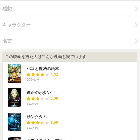
感想
キャラクター
名言
この映画を観た人はこんな映画も観ています
パコと魔法の絵本
4.42
565
view
運命のボタン
3.00
411
view
サンクタム
3.50
311
view