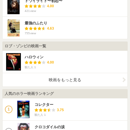
トワイライト〜初恋〜
4.00
421
view
最強のふたり
4.63
755
view
ロブ・ゾンビの映画一覧
ハロウィン
4.00
観た人
1
映画をもっと見る
人気のホラー映画ランキング
コレクター
1
3.75
観た人
1
クロコダイルの涙