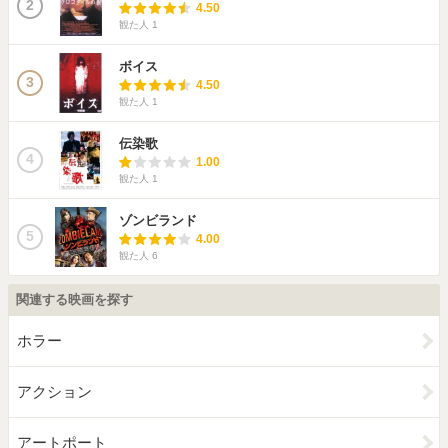
2
4.50
観た人
1
ボイス
3
4.50
観た人
1
伝染歌
4
1.00
観た人
1
ゾンビランド
5
4.00
観た人
6
関連する映画を探す
ホラー
アクション
アートポート