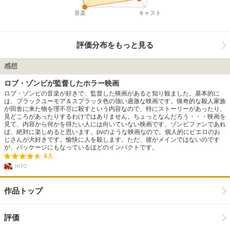
音楽
キャスト
評価分布をもっと見る
感想
ロブ・ゾンビが監督したホラー映画
ロブ・ゾンビの音楽が好きで、監督した映画があると知り観ました。基本的に
は、ブラックユーモア＆スプラッタ色の強い過激な映画です。猟奇的な殺人家族
が田舎に来た物を理不尽に殺すという内容なので、特にストーリーがあったり、
見どころがあったりするわけではありません。ちょっとなんだろう・・・映画を
見て、内容から何かを得たい人には向いていない映画です。ゾンビファンであれ
ば、絶対に楽しめると思います。pvのような映画なので。個人的にピエロのお
じさんが大好きです。愉快に人を殺します。ただ、彼がメインではないのです
が、パッケージにもなっているほどのインパクトです。
4.5
HITO
作品トップ
評価