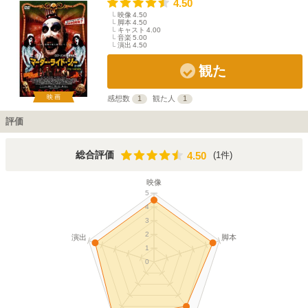
4.50
映像
4.50
脚本
4.50
キャスト
4.00
音楽
5.00
演出
4.50
観た
映画
感想数
1
観た人
1
評価
4.50
総合評価
(1件)
4.50
映像
5
4
3
2
演出
脚本
1
0