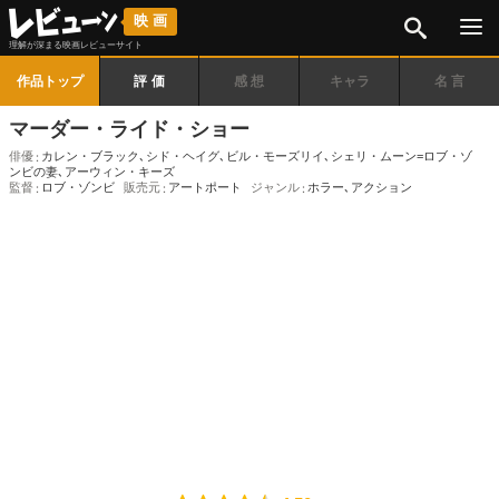
検索
映画
理解が深まる映画レビューサイト
作品トップ
評価
感想
キャラ
名言
マーダー・ライド・ショー
俳優
カレン・ブラック
､
シド・ヘイグ
､
ビル・モーズリイ
､
シェリ・ムーン=ロブ・ゾ
ンビの妻
､
アーウィン・キーズ
監督
ロブ・ゾンビ
販売元
アートポート
ジャンル
ホラー
､
アクション