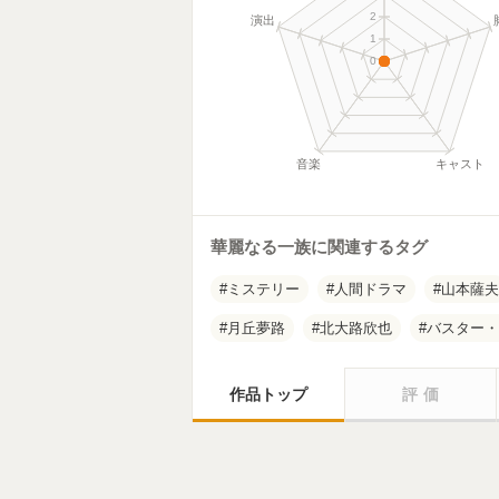
2
演出
1
0
音楽
キャスト
華麗なる一族に関連するタグ
ミステリー
人間ドラマ
山本薩夫
月丘夢路
北大路欣也
バスター・
作品トップ
評価