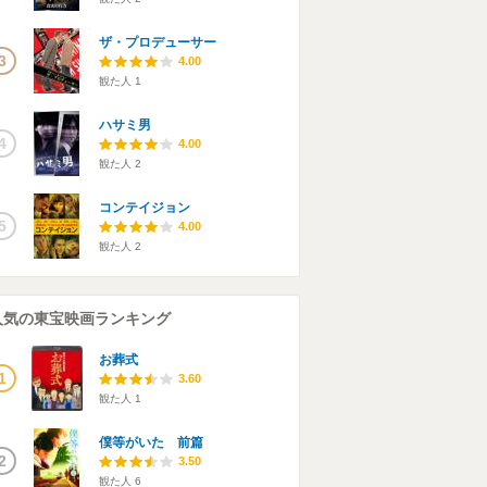
ザ・プロデューサー
3
4.00
観た人
1
ハサミ男
4
4.00
観た人
2
コンテイジョン
5
4.00
観た人
2
人気の東宝映画ランキング
お葬式
1
3.60
観た人
1
僕等がいた 前篇
2
3.50
観た人
6