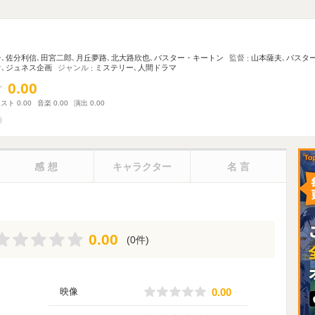
子
､
佐分利信
､
田宮二郎
､
月丘夢路
､
北大路欣也
､
バスター・キートン
監督
山本薩夫
､
バスタ
オ
､
ジュネス企画
ジャンル
ミステリー
､
人間ドラマ
0.00
0.00
ャスト
0.00
音楽
0.00
演出
0.00
感想
キャラクター
名言
0.00
0.00
(0件)
0.00
映像
0.00