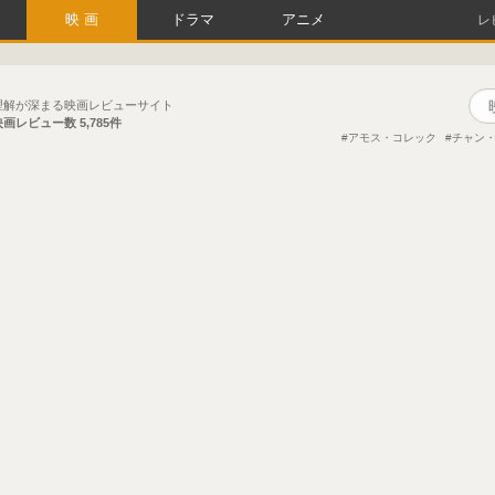
映画
ドラマ
アニメ
レ
理解が深まる映画レビューサイト
映画レビュー数
5,785件
アモス・コレック
チャン