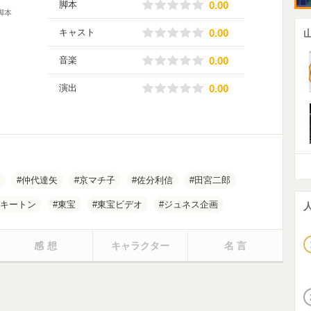
0.00
脚本
0.00
脚本
0.00
キャスト
0.00
0.00
音楽
0.00
0.00
演出
0.00
仲代達矢
京マチ子
佐分利信
田宮二郎
キートン
東宝
東宝ビデオ
ジュネス企画
感想
キャラクター
名言