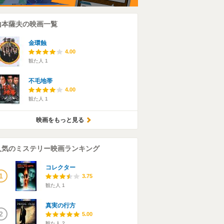
山本薩夫の映画一覧
金環蝕
4.00
観た人
1
不毛地帯
4.00
観た人
1
映画をもっと見る
人気のミステリー映画ランキング
コレクター
1
3.75
観た人
1
真実の行方
2
5.00
観た人
2