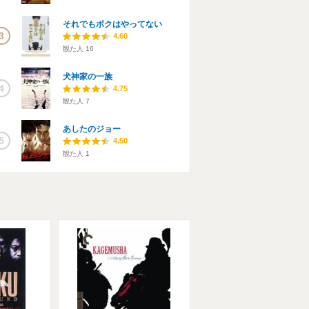
それでもボクはやってない
3
4.60
観た人
16
犬神家の一族
4
4.75
観た人
7
あしたのジョー
5
4.50
観た人
1