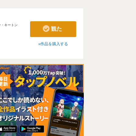
ー・キートン
観た
作品を購入する