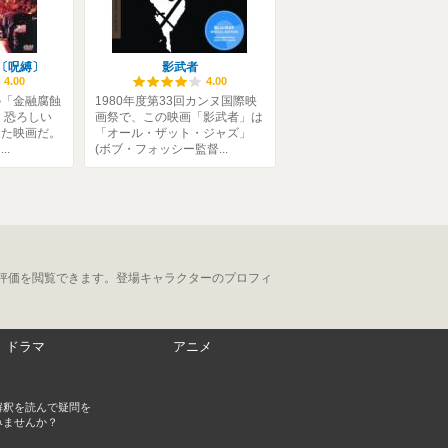
〔呪縛〕
影武者
4.00
4.00
の「金融腐蝕
1980年度第33回カンヌ国際映
、恐ろしい
画祭で、この映画「影武者」は
ちた映画だ。
「オール・ザット・ジャズ」
..
(ボブ・フォッシー監督...
評価を閲覧できます。登場キャラクターのプロフィ
ドラマ
アニメ
解釈を読んで疑問を
みませんか？