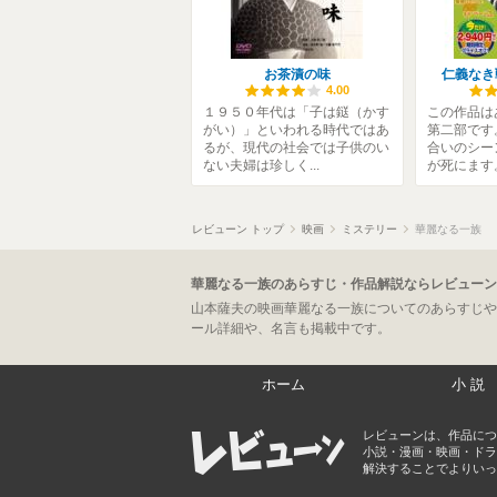
お茶漬の味
仁義なき
4.00
１９５０年代は「子は鎹（かす
この作品は
がい）」といわれる時代ではあ
第二部です
るが、現代の社会では子供のい
合いのシー
ない夫婦は珍しく...
が死にます。
レビューン トップ
映画
ミステリー
華麗なる一族
華麗なる一族のあらすじ・作品解説ならレビューン
山本薩夫の映画華麗なる一族についてのあらすじや
ール詳細や、名言も掲載中です。
ホーム
小説
レビューンは、作品につ
小説・漫画・映画・ドラ
解決することでよりいっ