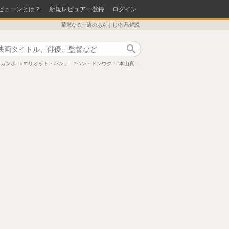
ビューンとは？
新規レビュアー登録
ログイン
華麗なる一族のあらすじ/作品解説
作品検索
・ガンホ
エリオット・ハンナ
ハン・ドンウク
本山真二