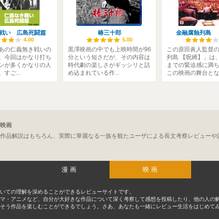
戦い 広島死闘篇
椿三十郎
金融腐蝕列島 
4.00
5.00
あの仁義無き戦いの
黒澤映画の中でも上映時間が96
この原田眞人監督
。今回はかなり打ち
分という短さだが、その内容は
列島 【呪縛】」は
ンが多くかなりの人
時代劇の楽しさがギッシリと詰
までの緊迫感に満
すご...
め込まれている作...
この映画の舞台とな.
映画
作品解説はもちろん、実際に華麗なる一族を観たユーザによる長文考察レビューや
漫画
映画
いての理解を深めることができるレビューサイトです。
マ・アニメなど、自分が大好きな作品について深く考察して感想を投稿したり、他の人の
そう作品を楽しむことができるでしょう。さあ、あなたも一緒にレビュー生活をはじめて