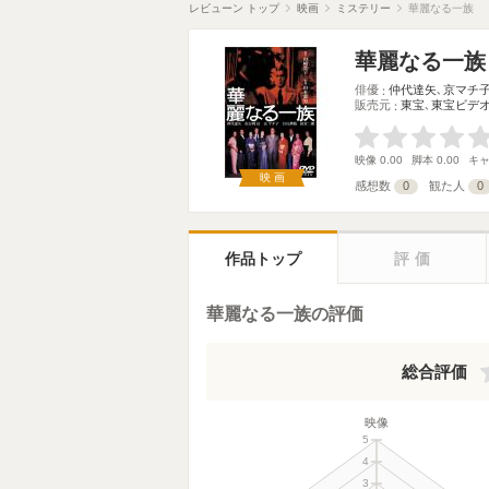
レビューン トップ
映画
ミステリー
華麗なる一族
華麗なる一族
俳優
仲代達矢
､
京マチ
販売元
東宝
､
東宝ビデ
映像
0.00
脚本
0.00
キ
映画
感想数
0
観た人
0
作品トップ
評価
華麗なる一族の評価
総合評価
映像
5
4
3