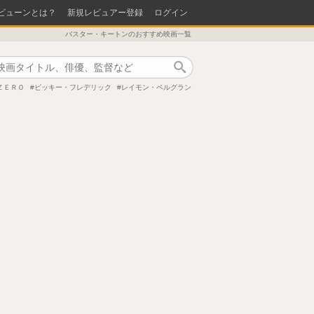
ビューンとは？
新規レビュアー登録
ログイン
バスター・キートンのおすすめ映画一覧
作品検索
ＺＥＲＯ
ビッキー・フレデリック
レイモン・ペルグラン