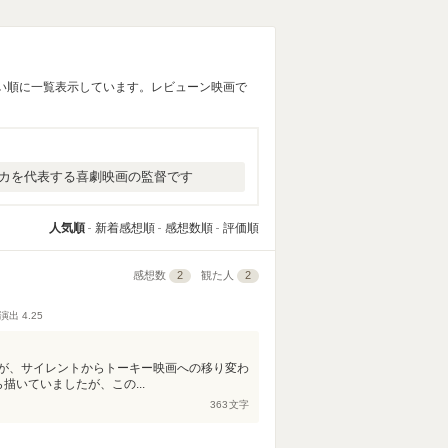
い順に一覧表示しています。レビューン映画で
カを代表する喜劇映画の監督です
人気順
新着感想順
感想数順
評価順
感想数
2
観た人
2
演出
4.25
が、サイレントからトーキー映画への移り変わ
描いていましたが、この...
363
文字