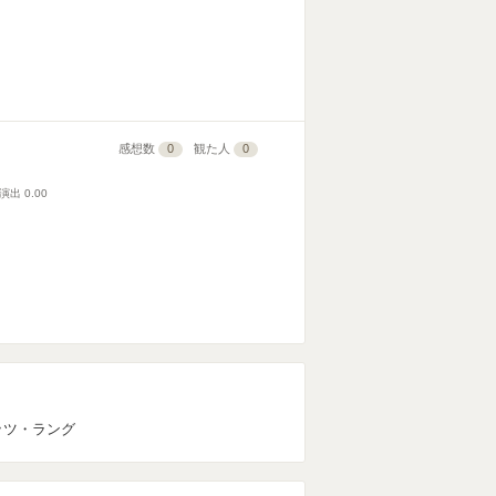
感想数
0
観た人
0
演出
0.00
ッツ・ラング