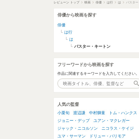
レビューン トップ
映画
俳優
は行
は
バスター
俳優から映画を探す
俳優
は行
は
バスター・キートン
フリーワードから映画を探す
作品に関連するキーワードを入力してください
人気の監督
小栗旬
渡辺謙
中村獅童
トム・ハンクス
ジョニー・デップ
ユアン・マクレガー
ジャック・ニコルソン
ニコラス・ケイジ
ユマ・サーマン
ドリュー・バリモア