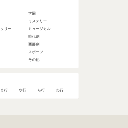
マ
学園
ミステリー
ンタリー
ミュージカル
時代劇
西部劇
スポーツ
その他
ま行
や行
ら行
わ行