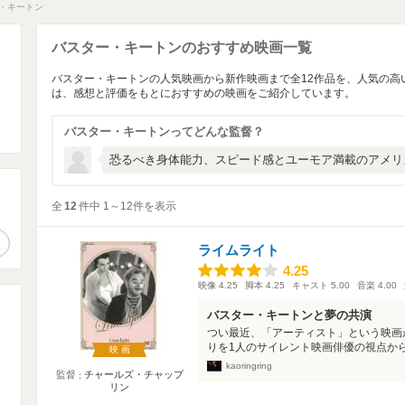
・キートン
バスター・キートンのおすすめ映画一覧
バスター・キートンの人気映画から新作映画まで全12作品を、人気の高
は、感想と評価をもとにおすすめの映画をご紹介しています。
バスター・キートンってどんな監督？
恐るべき身体能力、スピード感とユーモア満載のアメリ
全
12
件中 1～12件を表示
。
作品検索
ライムライト
4.25
4.25
映像
4.25
脚本
4.25
キャスト
5.00
音楽
4.00
バスター・キートンと夢の共演
つい最近、「アーティスト」という映画
りを1人のサイレント映画俳優の視点から
映画
kaoringring
監督
チャールズ・チャップ
リン