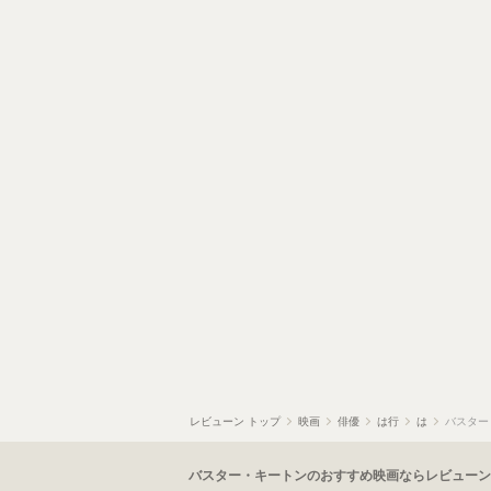
レビューン トップ
映画
俳優
は行
は
バスター
バスター・キートンのおすすめ映画ならレビューン