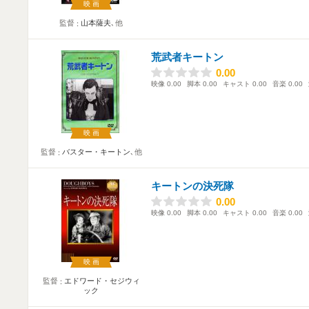
映画
監督
山本薩夫
､他
荒武者キートン
0.00
0.00
映像
0.00
脚本
0.00
キャスト
0.00
音楽
0.00
映画
監督
バスター・キートン
､他
キートンの決死隊
0.00
0.00
映像
0.00
脚本
0.00
キャスト
0.00
音楽
0.00
映画
監督
エドワード・セジウィ
ック