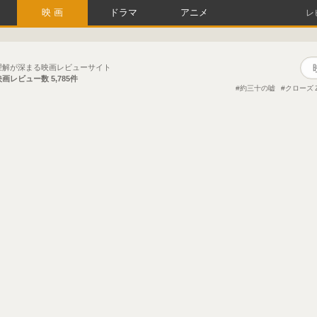
映画
ドラマ
アニメ
レ
理解が深まる映画レビューサイト
映画レビュー数
5,785件
約三十の嘘
クローズ