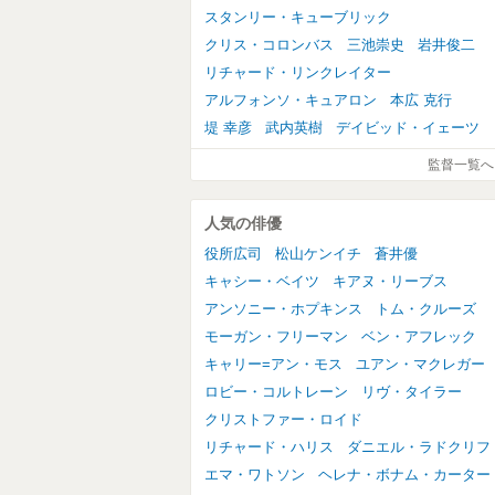
スタンリー・キューブリック
クリス・コロンバス
三池崇史
岩井俊二
リチャード・リンクレイター
アルフォンソ・キュアロン
本広 克行
堤 幸彦
武内英樹
デイビッド・イェーツ
監督一覧へ
人気の俳優
役所広司
松山ケンイチ
蒼井優
キャシー・ベイツ
キアヌ・リーブス
アンソニー・ホプキンス
トム・クルーズ
モーガン・フリーマン
ベン・アフレック
キャリー=アン・モス
ユアン・マクレガー
ロビー・コルトレーン
リヴ・タイラー
クリストファー・ロイド
リチャード・ハリス
ダニエル・ラドクリフ
エマ・ワトソン
ヘレナ・ボナム・カーター