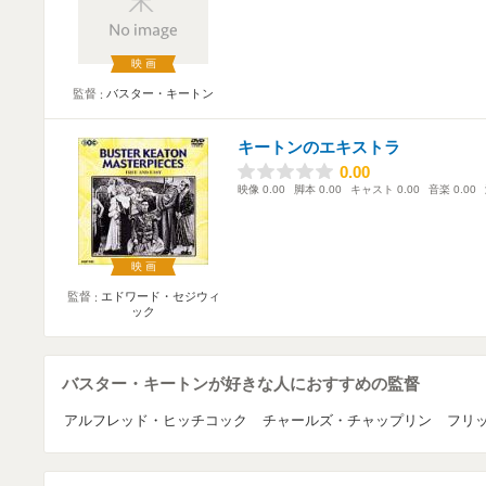
映画
監督
バスター・キートン
キートンのエキストラ
0.00
0.00
映像
0.00
脚本
0.00
キャスト
0.00
音楽
0.00
映画
監督
エドワード・セジウィ
ック
バスター・キートンが好きな人におすすめの監督
アルフレッド・ヒッチコック
チャールズ・チャップリン
フリ