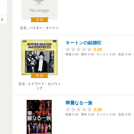
映画
監督
バスター・キートン
キートンの結婚狂
0.00
0.00
映像
0.00
脚本
0.00
キャスト
0.00
音楽
0.00
映画
監督
エドワード・セジウィ
ック
華麗なる一族
0.00
0.00
映像
0.00
脚本
0.00
キャスト
0.00
音楽
0.00