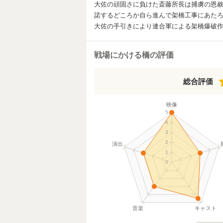
大佐の頑固さに負けた斎藤所長は捕虜の恩
諾するどころか自ら進んで架橋工事にあた
大佐の手引きにより連合軍による架橋爆破
戦場にかける橋の評価
総合評価
映像
5
4
3
2
演出
1
0
音楽
キャスト