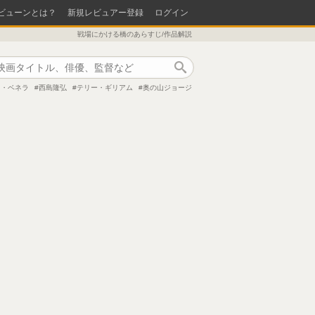
ビューンとは？
新規レビュアー登録
ログイン
戦場にかける橋のあらすじ/作品解説
作品検索
ク・ベネラ
西島隆弘
テリー・ギリアム
奥の山ジョージ