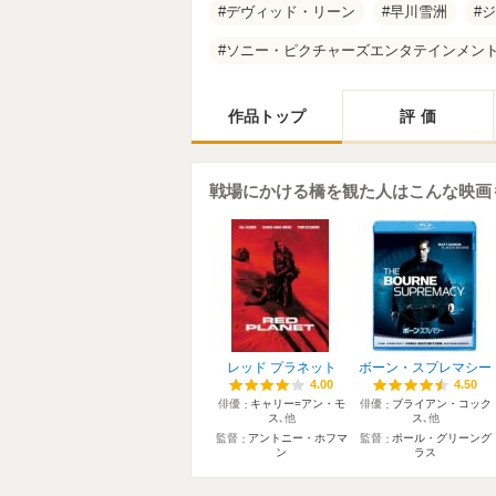
デヴィッド・リーン
早川雪洲
ジ
ソニー・ピクチャーズエンタテインメン
作品トップ
評価
戦場にかける橋を観た人はこんな映画
レッド プラネット
ボーン・スプレマシー
4.00
4.00
4.50
4.50
俳優
キャリー=アン・モ
俳優
ブライアン・コック
ス
､他
ス
､他
監督
アントニー・ホフマ
監督
ポール・グリーング
ン
ラス