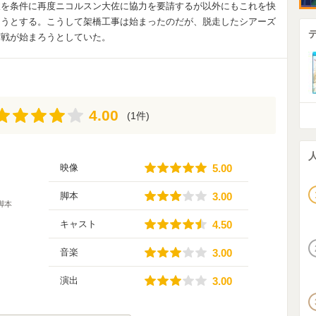
赦を条件に再度ニコルスン大佐に協力を要請するが以外にもこれを快
ろうとする。こうして架橋工事は始まったのだが、脱走したシアーズ
作戦が始まろうとしていた。
4.00
4.00
(1件)
5.00
映像
5.00
3.00
脚本
3.00
脚本
4.50
キャスト
4.50
3.00
音楽
3.00
3.00
演出
3.00