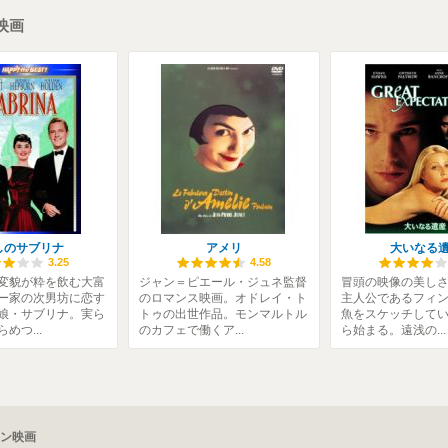
映画
しのサブリナ
アメリ
大いなる
3.25
4.58
変貌が粋を飲む大富
ジャン＝ピエール・ジュネ監督
冒頭の映像の美し
ー家の次男坊に恋す
のロマンス映画。オドレイ・ト
主人公であるフィ
娘・サブリナ。実ら
トゥの出世作品。モンマルトル
魚をスケッチして
めつ...
のカフェで働くア...
ら始まる。遠浅の...
ン映画