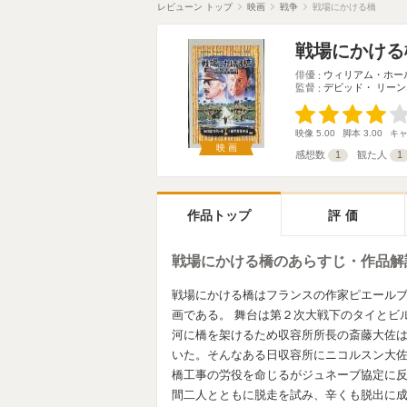
レビューン トップ
映画
戦争
戦場にかける橋
戦場にかける
俳優
ウィリアム・ホー
監督
デビッド・ リーン
映像
5.00
脚本
3.00
キ
映画
感想数
1
観た人
1
作品トップ
評価
戦場にかける橋のあらすじ・作品解
戦場にかける橋はフランスの作家ピエール
画である。 舞台は第２次大戦下のタイとビ
河に橋を架けるため収容所所長の斎藤大佐
いた。そんなある日収容所にニコルスン大
橋工事の労役を命じるがジュネーブ協定に
間二人とともに脱走を試み、辛くも脱出に