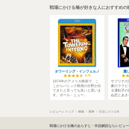
戦場にかける橋が好きな人におすすめの
タワーリング・インフェルノ
麗
4.75
1974年のアメリカ映画で、こ
サブリナの
こからパニック映画の分野が出
豪のララビ
てきたと言っても良いと思いま
る運転手の
す。ポール・ニュー...
ぬ恋とあきら
レビューン トップ
映画
戦争
戦場にかける橋
戦場にかける橋のあらすじ・作品解説ならレビュー