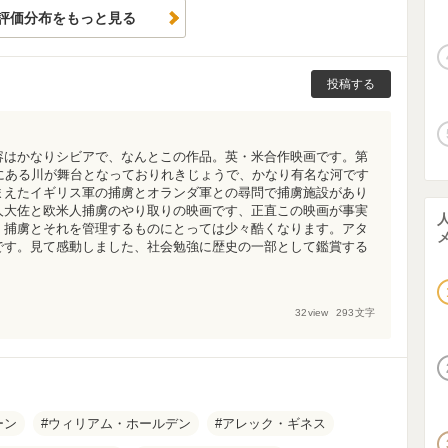
評価分布をもっと見る
投稿する
容はかなりシビアで、なんとこの作品。英・米合作映画です。第
にある川が舞台となっておりれきじょうで、かなり有名な河です
まえたイギリス軍の捕虜とオランダ軍との尋問で捕虜施設があり
人大佐と欧米人捕虜のやり取りの映画です、正直この映画が事実
。捕虜とそれを管理するものにとっては少々酷くなります。アタ
です。見て感動しました、社会勉強に歴史の一部として鑑賞する
32
view
293
文字
ーン
ウィリアム・ホールデン
アレック・ギネス