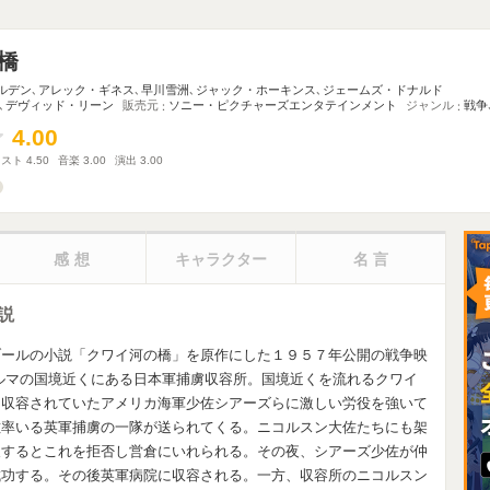
橋
ルデン
､
アレック・ギネス
､
早川雪洲
､
ジャック・ホーキンス
､
ジェームズ・ドナルド
､
デヴィッド・リーン
販売元
ソニー・ピクチャーズエンタテインメント
ジャンル
戦争
4.00
4.00
ャスト
4.50
音楽
3.00
演出
3.00
感想
キャラクター
名言
説
ブールの小説「クワイ河の橋」を原作にした１９５７年公開の戦争映
ルマの国境近くにある日本軍捕虜収容所。国境近くを流れるクワイ
は収容されていたアメリカ海軍少佐シアーズらに激しい労役を強いて
佐率いる英軍捕虜の一隊が送られてくる。ニコルスン大佐たちにも架
反するとこれを拒否し営倉にいれられる。その夜、シアーズ少佐が仲
成功する。その後英軍病院に収容される。一方、収容所のニコルスン