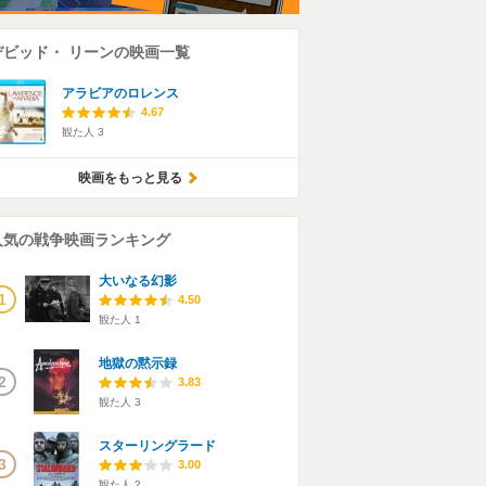
デビッド・ リーンの映画一覧
アラビアのロレンス
4.67
観た人
3
映画をもっと見る
人気の戦争映画ランキング
大いなる幻影
1
4.50
観た人
1
地獄の黙示録
2
3.83
観た人
3
スターリングラード
3
3.00
観た人
2