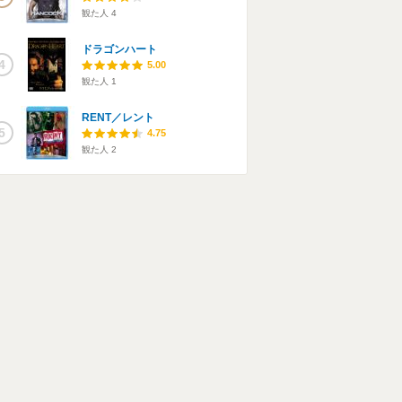
観た人
4
ドラゴンハート
4
5.00
観た人
1
RENT／レント
5
4.75
観た人
2