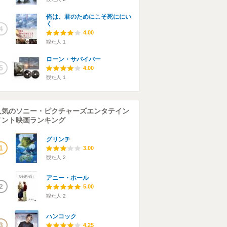
俺は、君のためにこそ死ににい
く
4
4.00
観た人
1
ローン・サバイバー
5
4.00
観た人
1
人気のソニー・ピクチャーズエンタテイン
メント映画ランキング
グリンチ
1
3.00
観た人
2
アニー・ホール
2
5.00
観た人
2
ハンコック
3
4.25