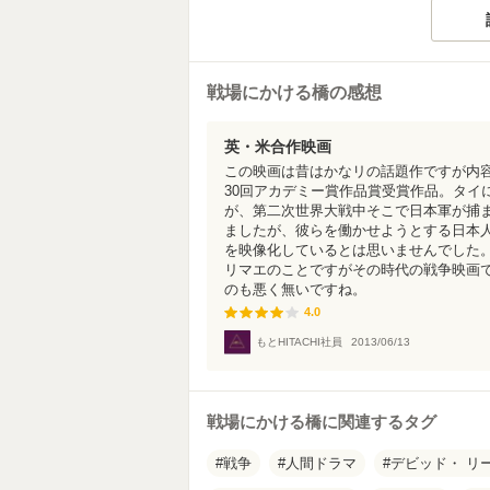
戦場にかける橋の感想
英・米合作映画
この映画は昔はかなリの話題作ですが内
30回アカデミー賞作品賞受賞作品。タイ
が、第二次世界大戦中そこで日本軍が捕
ましたが、彼らを働かせようとする日本
を映像化しているとは思いませんでした
リマエのことですがその時代の戦争映画
のも悪く無いですね。
4.0
4.0
もとHITACHI社員
2013/06/13
戦場にかける橋に関連するタグ
戦争
人間ドラマ
デビッド・ リ