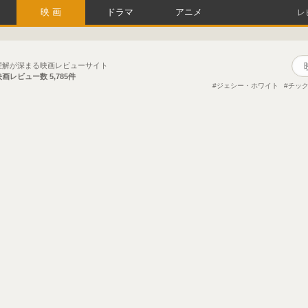
映画
ドラマ
アニメ
レ
理解が深まる映画レビューサイト
映画レビュー数
5,785件
ジェシー・ホワイト
チッ