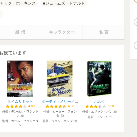
ャック・ホーキンス
ジェームズ・ドナルド
ト
感想
キャラクター
名言
も観ています
タイムリミット
ダーティ・メリー／クレイジー・ラリー
ハルク
4.00
4.00
4.50
4.50
3.50
3.50
俳優
デンゼル・ワシント
俳優
ピーター・フォン
俳優
エリック・バナ
､他
ン
､他
ダ
､他
監督
アン・リー
監督
カール・フランクリ
監督
ジョン・ホッフ
､他
ン