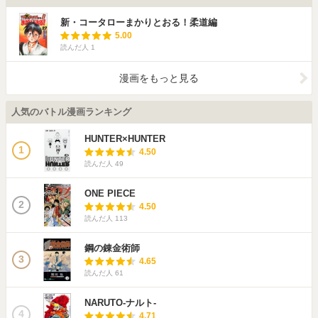
新・コータローまかりとおる！柔道編
5.00
読んだ人
1
漫画をもっと見る
人気のバトル漫画ランキング
HUNTER×HUNTER
1
4.50
読んだ人
49
ONE PIECE
2
4.50
読んだ人
113
鋼の錬金術師
3
4.65
読んだ人
61
NARUTO-ナルト-
4
4.71