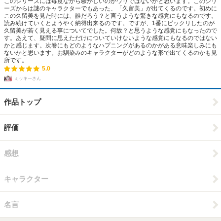
このシリーズには毎度ながら騒がしいのがウリではないかと思います。このシリ
ーズからは謎のキャラクターでもあった、「久留美」が出てくるのです。初めに
この久留美を見た時には、誰だろう？と言うような驚きな感覚にもなるのです。
読み続けていくとようやく納得出来るのです。ですが、1番にビックリしたのが
久留美が若く見える事についてでした。何故？と思うような感覚にもなったので
す。あえて、疑問に思えただけについていけないような感覚にもなるのではない
かと感じます。次巻にもどのようなハプニングがあるのかがある意味楽しみにも
ないかと思います。お馴染みのキャラクターがどのような形で出てくるのかも見
所です。
5.0
ミッキーさん
作品トップ
評価
感想
キャラクター
名言