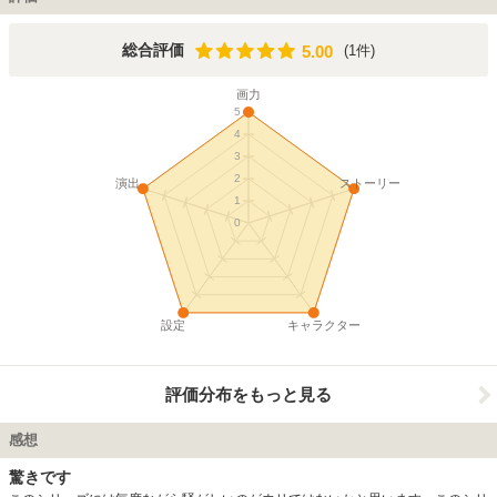
のなかにほのめかされていた、功太郎の母親である功流美がニューヨークから突
然帰国するところから始まる。しかも彼女はコータローに輪をかけたトラブルメ
ーカーであり、こともあろうか新堂家に伝わる秘伝の虎の巻を狙う、アメリカ忍
5.00
総合評価
(1件)
5.00
者を同行し帰国することから、ドタバタのアクションが再び始まっていく。
画力
5
4
3
2
演出
ストーリー
1
0
設定
キャラクター
評価分布をもっと見る
感想
驚きです