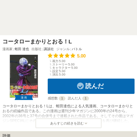
コータローまかりとおる！L
漫画家
蛭田 達也
出版社
講談社
ジャンル
バトル
5.00
画力
5.00
ストーリー
5.00
キャラクター
5.00
設定
5.00
演出
5.00
読んだ
漫画
感想数
1
読んだ人
1
コータローまかりとおる！Lは、蛭田達也による人気漫画、コータローまかりと
おるの続編作品である。この漫画は週刊少年マガジンに2000年の24号から、
2002年の36号と37号の合併号まで連載された作品である。そしてその後はマガ
ジンSPECIALにその連載を移し、2003年の第1号目から連載を再び継続した。
あらすじの続きを読む
しかしこの漫画の連載をマガジンSPECIALに移したのち、2004年に作者の蛭田
達也氏の体調不良により、やむなく連載は中断され、休載を余儀なくされた作品
である。 この漫画のあらすじは、今までコータローまかりとおるシリーズの話
評価