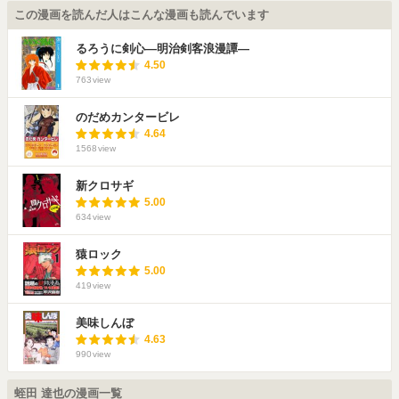
この漫画を読んだ人はこんな漫画も読んでいます
るろうに剣心―明治剣客浪漫譚―
4.50
763
view
のだめカンタービレ
4.64
1568
view
新クロサギ
5.00
634
view
猿ロック
5.00
419
view
美味しんぼ
4.63
990
view
蛭田 達也の漫画一覧