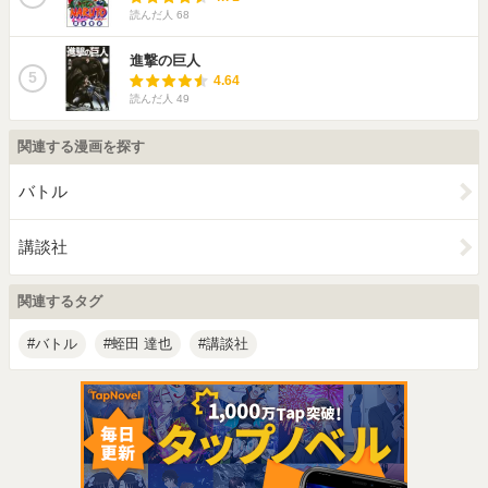
読んだ人
68
進撃の巨人
5
4.64
読んだ人
49
関連する漫画を探す
バトル
講談社
関連するタグ
バトル
蛭田 達也
講談社