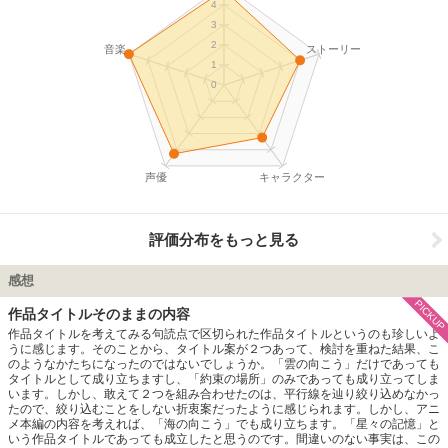
4
3
2
音楽
ストーリー
1
0
声優
キャラクター
評価分布をもっと見る
感想
PICKUP
作品タイトルそのままの内容
作品タイトルを考えてみる句読点で区切られた作品タイトルというのも珍しいよ
うに感じます。そのことから、タイトル案が２つあって、検討を重ねた結果、こ
のようなかたちになったのではないでしょうか。「雲の向こう」だけであっても
タイトルとして成り立ちますし、「約束の場所」のみであっても成り立ってしま
います。しかし、敢えて２つを組み合わせたのは、平行線を辿り絞り込めなかっ
たので、絞り込むことをしない折衷案だったように感じられます。しかし、アニ
メ本編の内容を考えれば、「海の向こう」でも成り立ちます。「星々の記憶」と
いう作品タイトルであっても成立したと思うのです。間違いのない事実は、この