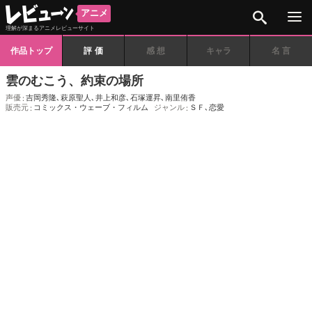
検索
アニメ
理解が深まるアニメレビューサイト
作品トップ
評価
感想
キャラ
名言
雲のむこう、約束の場所
声優
吉岡秀隆
､
萩原聖人
､
井上和彦
､
石塚運昇
､
南里侑香
販売元
コミックス・ウェーブ・フィルム
ジャンル
ＳＦ
､
恋愛