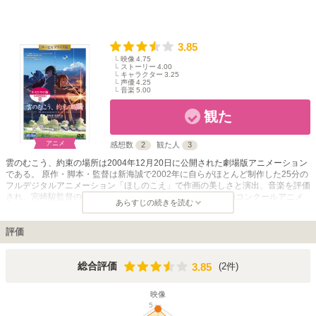
3.85
映像
4.75
ストーリー
4.00
キャラクター
3.25
声優
4.25
音楽
5.00
観た
アニメ
感想数
2
観た人
3
雲のむこう、約束の場所は2004年12月20日に公開された劇場版アニメーション
である。 原作・脚本・監督は新海誠で2002年に自らがほとんど制作した25分の
フルデジタルアニメーション「ほしのこえ」で作画の美しさと演出、音楽を評価
され、宮崎駿監督のハウルの動く城を抑えて第59回毎日映画コンクールアニメ
あらすじの続きを読む
ーション映画賞を受賞している。本作は新海誠の3作目の作品で前作以上の映像
美と評されている。 日本が津軽海峡を挟んで南北に分割占領された別の戦後の
世界が舞台である。北海道は蝦夷と名前を変えユニオンに支配されていた。米軍
評価
統治下にあった青森に住む中学3年生の藤沢浩紀と白川拓也は蝦夷に建つ謎のユ
ニオンの塔に憧れ、いつか自分達で作った飛行機で塔まで沢渡佐由理を乗せて飛
ぼうと夢見ていたが、2人が恋心を抱いていた沢渡佐由理は夏に突然転校してし
3.85
総合評価
(2件)
3.85
まう。3年後、彼女が原因不明の睡眠障害になったために東京に治療のために行
き、ずっと眠り続けているのを知る。眠り姫の目を覚まそうとする二人の騎士、
映像
というストーリーである。
5