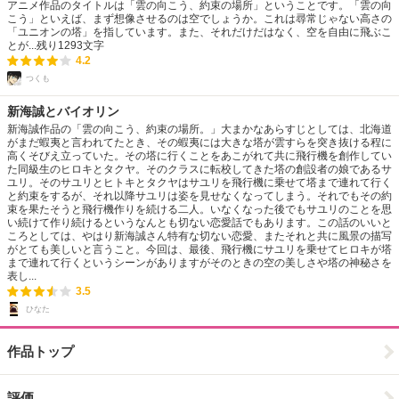
アニメ作品のタイトルは「雲の向こう、約束の場所」ということです。「雲の向
こう」といえば、まず想像させるのは空でしょうか。これは尋常じゃない高さの
「ユニオンの塔」を指しています。また、それだけだはなく、空を自由に飛ぶこ
とが...
残り
1293
文字
4.2
つくも
新海誠とバイオリン
新海誠作品の「雲の向こう、約束の場所。」大まかなあらすじとしては、北海道
がまだ蝦夷と言われてたとき、その蝦夷には大きな塔が雲すらを突き抜ける程に
高くそびえ立っていた。その塔に行くことをあこがれて共に飛行機を創作してい
た同級生のヒロキとタクヤ。そのクラスに転校してきた塔の創設者の娘であるサ
ユリ。そのサユリとヒトキとタクヤはサユリを飛行機に乗せて塔まで連れて行く
と約束をするが、それ以降サユリは姿を見せなくなってしまう。それでもその約
束を果たそうと飛行機作りを続ける二人。いなくなった後でもサユリのことを思
い続けて作り続けるというなんとも切ない恋愛話でもあります。この話のいいと
ころとしては、やはり新海誠さん特有な切ない恋愛、またそれと共に風景の描写
がとても美しいと言うこと。今回は、最後、飛行機にサユリを乗せてヒロキが塔
まで連れて行くというシーンがありますがそのときの空の美しさや塔の神秘さを
表し...
3.5
ひなた
作品トップ
評価