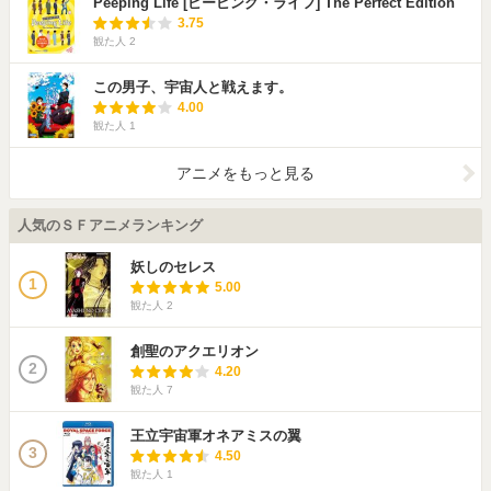
Peeping Life [ピーピング・ライフ] The Perfect Edition
3.75
観た人
2
この男子、宇宙人と戦えます。
4.00
観た人
1
アニメをもっと見る
人気のＳＦアニメランキング
妖しのセレス
1
5.00
観た人
2
創聖のアクエリオン
2
4.20
観た人
7
王立宇宙軍オネアミスの翼
3
4.50
観た人
1