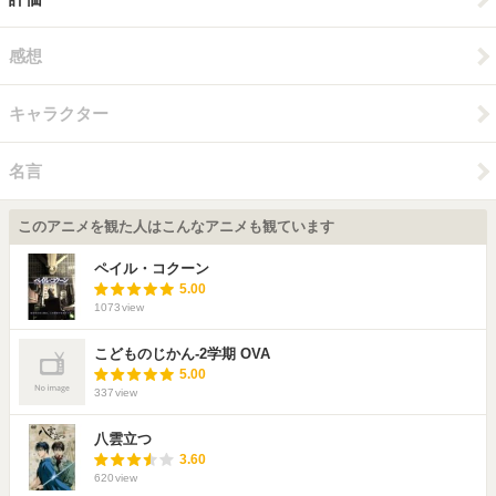
感想
キャラクター
名言
このアニメを観た人はこんなアニメも観ています
ペイル・コクーン
5.00
1073
view
こどものじかん-2学期 OVA
5.00
337
view
八雲立つ
3.60
620
view