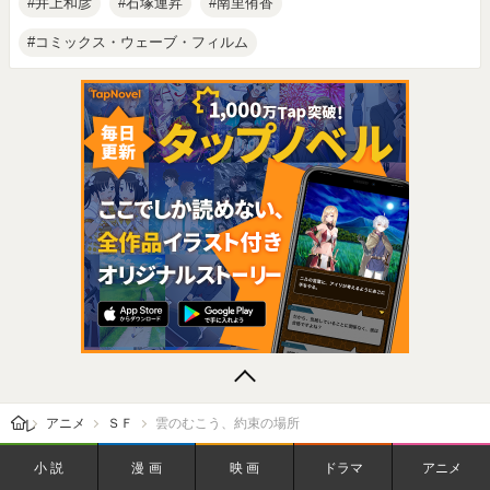
井上和彦
石塚運昇
南里侑香
コミックス・ウェーブ・フィルム
レビューン トップ
アニメ
ＳＦ
雲のむこう、約束の場所
小説
漫画
映画
ドラマ
アニメ