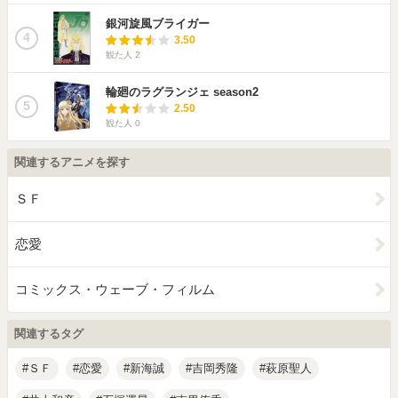
銀河旋風ブライガー
4
3.50
観た人
2
輪廻のラグランジェ season2
5
2.50
観た人
0
関連するアニメを探す
ＳＦ
恋愛
コミックス・ウェーブ・フィルム
関連するタグ
ＳＦ
恋愛
新海誠
吉岡秀隆
萩原聖人