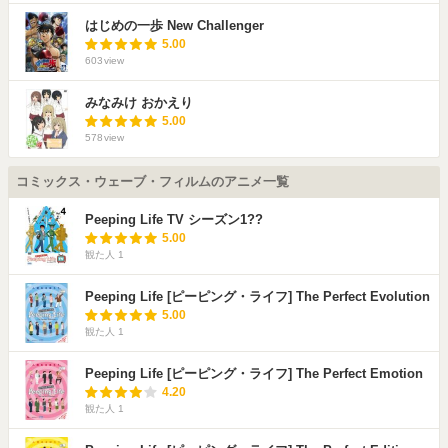
はじめの一歩 New Challenger
5.00
603
view
みなみけ おかえり
5.00
578
view
コミックス・ウェーブ・フィルムのアニメ一覧
Peeping Life TV シーズン1??
5.00
観た人
1
Peeping Life [ピーピング・ライフ] The Perfect Evolution
5.00
観た人
1
Peeping Life [ピーピング・ライフ] The Perfect Emotion
4.20
観た人
1