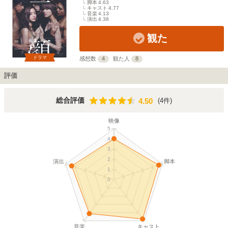
脚本
4.63
キャスト
4.77
音楽
4.13
演出
4.38
観た
ドラマ
感想数
4
観た人
8
評価
4.50
総合評価
(4件)
4.50
映像
5
4
3
2
演出
脚本
1
0
音楽
キャスト