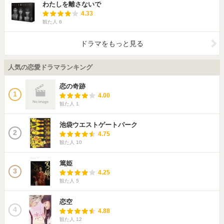
わたしを離さないで
4.33
観た人
6
ドラマをもっと見る
人気の恋愛ドラマランキング
恋の奇跡
1
4.00
観た人
1
池袋ウエストゲートパーク
2
4.75
観た人
10
篤姫
3
4.25
観た人
5
恋空
4
4.88
観た人
12