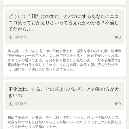
どうして「顔だけの女だ」とバカにするあなたにニコ
ニコ笑っておかえりさいって言えたかわかる？不倫し
てたからよ。
滝川利佳子
0
第７話にて夫である滝川徹に不倫が暴かれ、謝罪を求められた妻、滝川利
佳子が放った一言である。女は外で浮気をすると、家庭で優しくなれる。
まさにその通りである。自分を飾り物としか見ない夫。一方不倫相手の加
藤は利佳子自身を愛してくれる。そんな加藤に本気で恋に堕ちた利佳子
は、謝罪をせず夫に言い放ったのであった。
不倫はね、することの罪よりバレることの罪の方が大
きいの
滝川利佳子
0
初めて不倫をした友達、佐和に対して向けた一言。何より子供が大切で、
家庭を壊すつもりは無いからこそ家族にバレないようにするのが鉄則だと
いう里佳子なりの不倫のマナー。