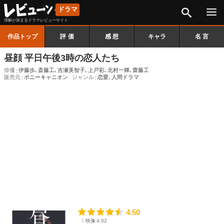
検索
ドラマ
理解が深まるドラマレビューサイト
作品トップ
評価
感想
キャラ
名言
昼顔 平日午後3時の恋人たち
俳優
伊藤歩
､
斎藤工
､
吉瀬美智子
､
上戸彩
､
北村一輝
､
齋藤工
販売元
ポニーキャニオン
ジャンル
恋愛
､
人間ドラマ
4.50
映像
4.02