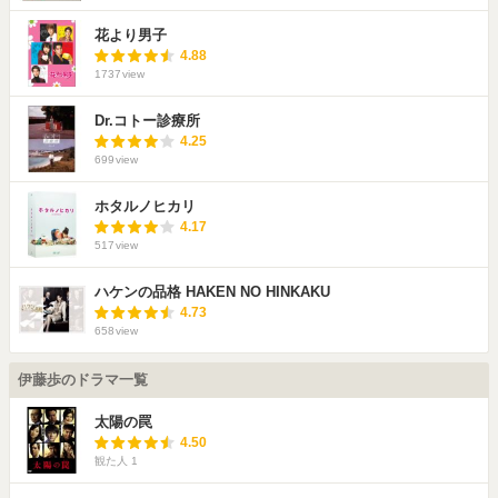
花より男子
4.88
1737
view
Dr.コトー診療所
4.25
699
view
ホタルノヒカリ
4.17
517
view
ハケンの品格 HAKEN NO HINKAKU
4.73
658
view
伊藤歩のドラマ一覧
太陽の罠
4.50
観た人
1