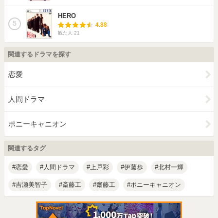
HERO
5
4.88
観た人
21
関連するドラマを探す
恋愛
人間ドラマ
ポニーキャニオン
関連するタグ
恋愛
人間ドラマ
上戸彩
伊藤歩
北村一輝
吉瀬美智子
斎藤工
齋藤工
ポニーキャニオン