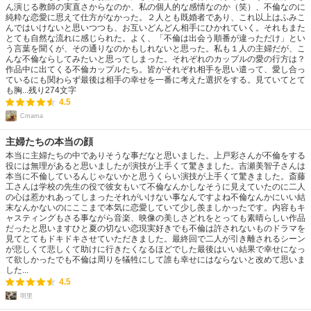
ん演じる教師の実直さからなのか、私の個人的な感情なのか（笑）、不倫なのに
純粋な恋愛に思えて仕方がなかった。２人とも既婚者であり、これ以上はふみこ
んではいけないと思いつつも、お互いどんどん相手にひかれていく。それもまた
とても自然な流れに感じられた。よく、「不倫は出会う順番が違っただけ」とい
う言葉を聞くが、その通りなのかもしれないと思った。私も１人の主婦だが、こ
んな不倫ならしてみたいと思ってしまった。それぞれのカップルの愛の行方は？
作品中に出てくる不倫カップルたち。皆がそれぞれ相手を思い遣って、愛し合っ
ているにも関わらず最後は相手の幸せを一番に考えた選択をする。見ていてとて
も胸...
残り
274
文字
4.5
Cmama
主婦たちの本当の顔
本当に主婦たちの中でありそうな事だなと思いました。上戸彩さんが不倫をする
役には無理があると思いましたが演技が上手くて驚きました。吉瀬美智子さんは
本当に不倫しているんじゃないかと思うくらい演技が上手くて驚きました。斎藤
工さんは学校の先生の役で彼女もいて不倫なんかしなそうに見えていたのに二人
の心は惹かれあってしまったそれがいけない事なんですよね不倫なんかにいい結
末なんかないのにここまで本気に恋愛していて少し羨ましかったです。内容もキ
ャスティングもさる事ながら音楽、映像の美しさどれをとっても素晴らしい作品
だったと思いますひと夏の切ない恋現実好きでも不倫は許されないものドラマを
見てとてもドキドキさせていただきました。最終回で二人が引き離されるシーン
が悲しくて悲しくて助けに行きたくなるほどでした最後はいい結果で幸せになっ
て欲しかったでも不倫は周りを犠牲にして誰も幸せにはならないと改めて思いま
した...
4.5
明里