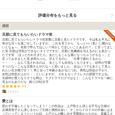
評価分布をもっと見る
感想
PICKUP
旦那に見てもらいたいドラマ笑
旦那に見てもらいたいドラマ笑実際に旦那と見たドラマです。 今は私も平凡に
幸せな日々を過ごせしていますが、 これを見てから「もっと○○（私）に構わな
いとなぁ～。名前で呼んでほしい？何かしてほしいことあるの？」と言ってまし
た笑 旦那は浮気ができないタイプですが、旦那に危機感を与えるのにも良かっ
たです笑 「ほっとかれすぎたら、あたしもこんな風になっちゃうかもな～」と
言っておきました笑 紗和ちゃん、甘えてるのに、「仕事で疲れてるから
～・・・」なんて流されるのは、 女としても自信なくなりますし、紗和が可愛
そうだな～こんな旦那さんやだな～と思いました。 女はいつでも女として見ら
れたい生き物です！！ 男と女って年齢があがるにつれ、男性は性欲が下がり、
女性は性欲が上がり・・といいますが、 それもセックスレスの原因ですよね。
夫婦仲が悪くなりそうな時は、ラブドラマだけではなく、こんなドラマを一緒に
見るのもありだな...
残り
1282
文字
4.5
さなななん
愛とは
思わず不倫したくなってしまう！この作品は、上戸彩さん演じる平凡な主婦が、
吉瀬美智子さん演じるセレブ主婦と偶然出会い、そこからドロドロの不倫にはま
っていってしまうというお話。上戸さんが醸し出す雰囲気からなのか、斎藤工さ